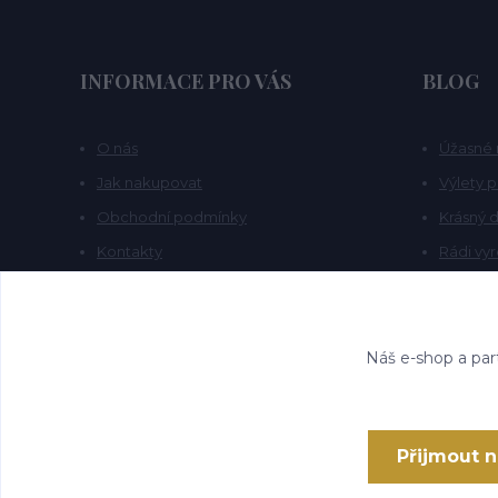
INFORMACE PRO VÁS
BLOG
O nás
Úžasné 
Jak nakupovat
Výlety 
Obchodní podmínky
Krásný d
Kontakty
Rádi vy
Blog
Náš e-shop a par
Přijmout 