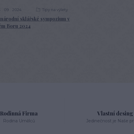
3
09
2024
Tipy na výlety
národní sklářské sympozium v
ém Boru 2024
Rodinná Firma
Vlastní desing
Rodina Umělců
Jedinečnost je Naše pri