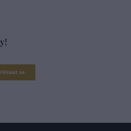
y!
řihlásit se