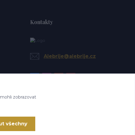
Kontakty
Alebrije@alebrije.cz
 mohli zobrazovat
ut všechny