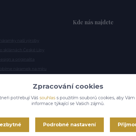
Kde nás najdete
náramky naší výroby
po sklárnách České Lípy
esign a originalita
robíme náramek na míru
Zpracování cookies
tneři potřebují Váš
souhlas
s použitím souborů cookies, aby Vám
informace týkající se Vašich zájmů.
nezbytné
Podrobné nastavení
Přijmo
Vytvořeno na
Eshop-rychle.cz