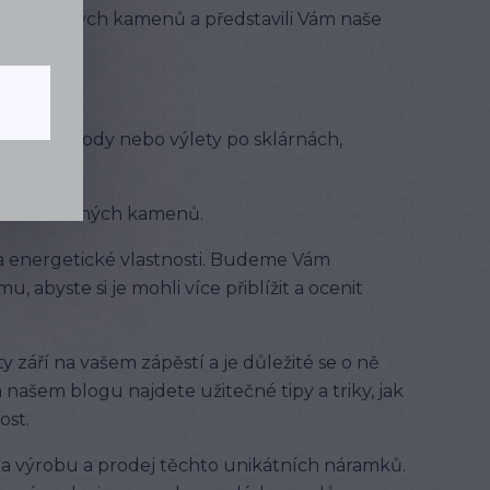
lů a drahých kamenů a představili Vám naše
 už do přírody nebo výlety po sklárnách,
rálů a drahých kamenů.
a energetické vlastnosti. Budeme Vám
, abyste si je mohli více přiblížit a ocenit
září na vašem zápěstí a je důležité se o ně
Na našem blogu najdete užitečné tipy a triky, jak
ost.
 na výrobu a prodej těchto unikátních náramků.