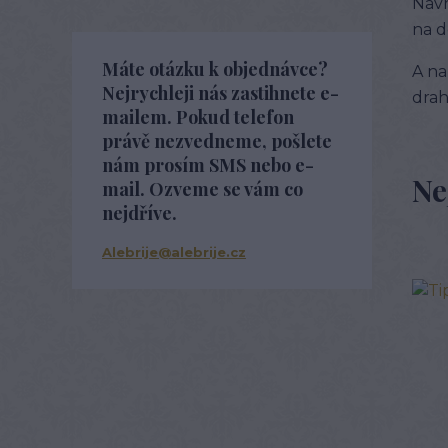
Navr
Kuchyňská zástěra
Zástěry pro páry
Tip na dárek
Šperky
na d
zajímavosti o šperkách
Trenky
Máte otázku k objednávce?
A na
Dámské trenky
Pánské trenky
Nejrychleji nás zastihnete e-
drah
Dětské trenky
mailem. Pokud telefon
právě nezvedneme, pošlete
nám prosím SMS nebo e-
Ne
mail. Ozveme se vám co
nejdříve.
Alebrije@alebrije.cz