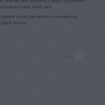
še náramky jsou vyrobeny s láskou a důrazem
Vás bude provázet každý den.
najdete různé zajímavosti o minerálech a
ejich účinky....
strana
z 1