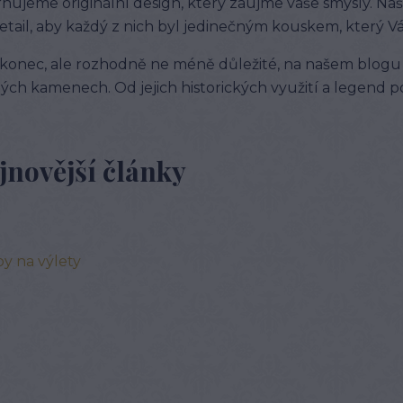
hujeme originální design, který zaujme vaše smysly. Na
etail, aby každý z nich byl jedinečným kouskem, který 
konec, ale rozhodně ne méně důležité, na našem blogu 
ých kamenech. Od jejich historických využití a legend po j
jnovější články