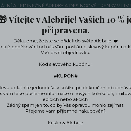
NÁLNÍ A JEDINEČNÉ ŠPERKY A DESINGOVÉ TRENKY V LIM
🎁 Vítejte v Alebrije! Vašich 10 % j
Nákup u nás
Kontakty
Ochrana soukromí
Blog
připravena.
Děkujeme, že jste se přidali do světa Alebrije. ❤️
Hledat
malé poděkování od nás Vám posíláme slevový kupón na 1
Vaši první objednávku.
Kód slevového kupónu :
ečení a doplňky
Podle témat a zájmů
Designo
#KUPON#
levu uplatníte jednoduše v košíku při dokončení objednávk
 vám také pošleme informace o nových kolekcích, limito
Úvod
Blog
edicích nebo akcích.
Žádný spam jen to, co by Vás opravdu mohlo zajímat.
log
Přejeme vám příjemné nakupování.
Kristin & Alebrije
jte na našem blogu!