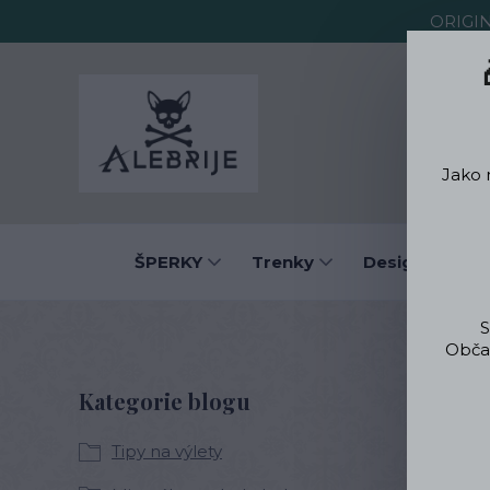
ORIGI
O Alebrije
Jako 
ŠPERKY
Trenky
Designové obl
S
Občas
B
Kategorie blogu
Tipy na výlety
Víte