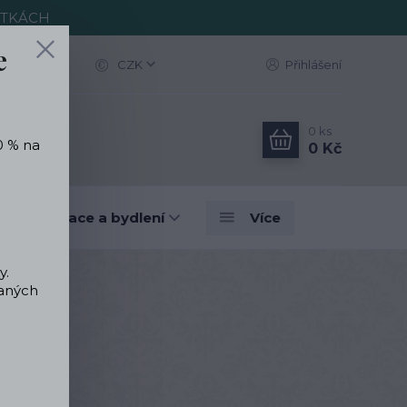
ITKÁCH
e
CZK
Přihlášení
0
ks
0 % na
0 Kč
vé dekorace a bydlení
Více
y.
vaných