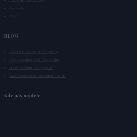
Obchodní podmínky
Kontakty
Blog
BLOG
Úžasné náramky naší výroby
Výlety po sklárnách České Lípy
Krásný design a originalita
Rádi vyrobíme náramek na míru
Kde nás najdete