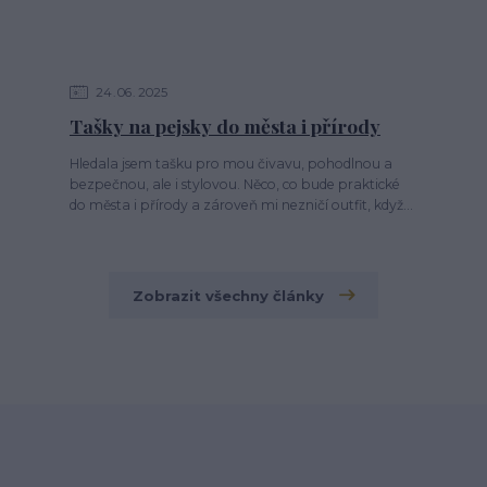
24
06
2025
Tašky na pejsky do města i přírody
Hledala jsem tašku pro mou čivavu, pohodlnou a
bezpečnou, ale i stylovou. Něco, co bude praktické
do města i přírody a zároveň mi nezničí outfit, když...
Zobrazit všechny články