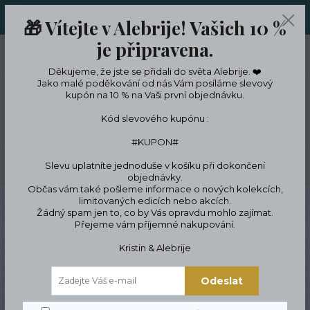
ORIGINÁLNÍ A JEDINEČNÉ ŠPERKY A DESINGOVÉ TRENKY V
🎁 Vítejte v Alebrije! Vašich 10 %
LIMITKÁCH
je připravena.
0
ks
CZK
0 Kč
Děkujeme, že jste se přidali do světa Alebrije. ❤️
Jako malé poděkování od nás Vám posíláme slevový
kupón na 10 % na Vaši první objednávku.
Menu
Kód slevového kupónu :
#KUPON#
Slevu uplatníte jednoduše v košíku při dokončení
Hledat
objednávky.
Občas vám také pošleme informace o nových kolekcích,
limitovaných edicích nebo akcích.
Úvod
O Alebrije
Žádný spam jen to, co by Vás opravdu mohlo zajímat.
Přejeme vám příjemné nakupování.
Kristin & Alebrije
Novinky
Odeslat