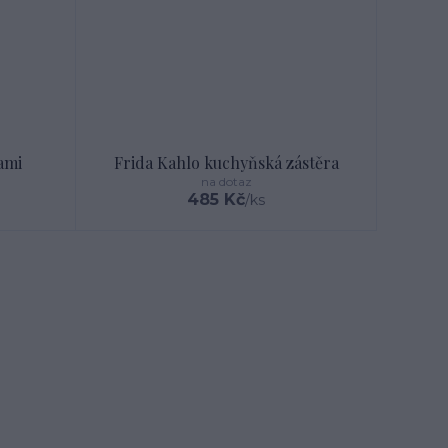
ami
Frida Kahlo kuchyňská zástěra
na dotaz
485 Kč
/
ks