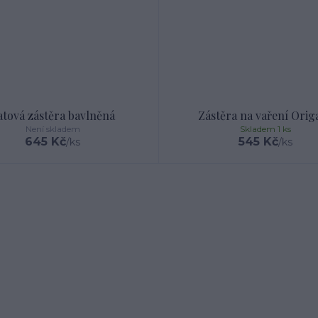
atová zástěra bavlněná
Zástěra na vaření Orig
Není skladem
Skladem 1 ks
645 Kč
545 Kč
/
ks
/
ks