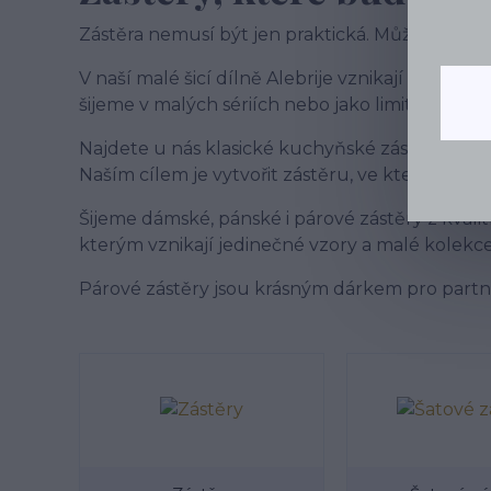
Zástěra nemusí být jen praktická. Může být krás
V naší malé šicí dílně Alebrije vznikají
ručně ši
šijeme v malých sériích nebo jako limitovanou k
Najdete u nás klasické kuchyňské zástěry, elega
Naším cílem je vytvořit zástěru, ve které se bude
Šijeme dámské, pánské i párové zástěry z kvalit
kterým vznikají jedinečné vzory a malé kolekce
Párové zástěry jsou krásným dárkem pro partner