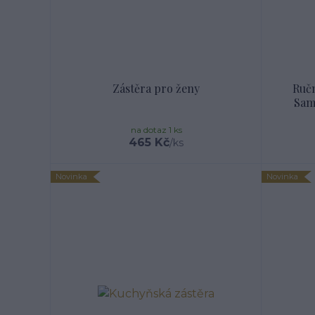
Zástěra pro ženy
Ručn
Sam
na dotaz 1 ks
465 Kč
/
ks
Novinka
Novinka