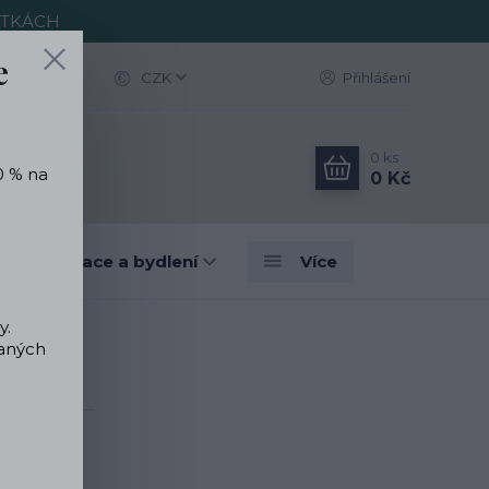
ITKÁCH
e
CZK
Přihlášení
0
ks
0 % na
0 Kč
vé dekorace a bydlení
Více
y.
vaných