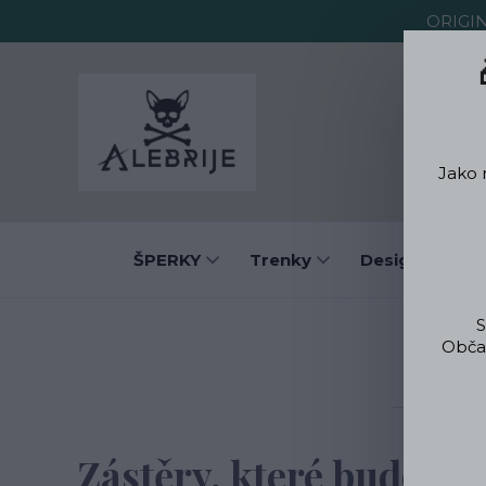
ORIGI
O Alebrije
Jako 
ŠPERKY
Trenky
Designové obl
S
Občas
Zástěry, které budete c