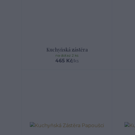
Kuchyňská zástěra
na dotaz 2 ks
465 Kč
/
ks