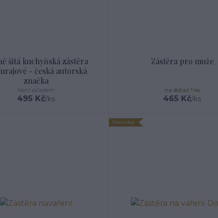
ě šitá kuchyňská zástěra
Zástěra pro muže
urajové - česká autorská
značka
Není skladem
na dotaz 1 ks
495 Kč
465 Kč
/
ks
/
ks
Novinka