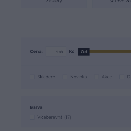
Zástěry
Šatové zá
Cena:
Kč
Od
Skladem
Novinka
Akce
D
Barva
Vícebarevná
(17)