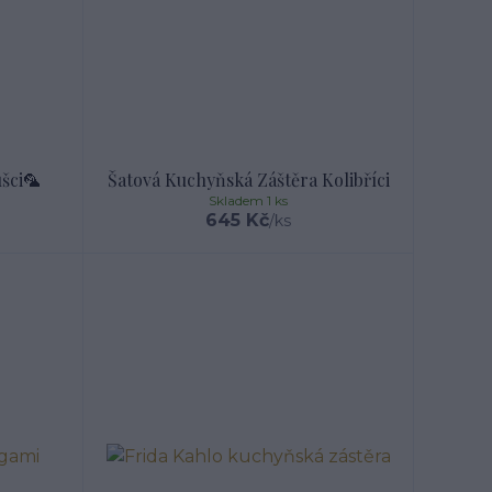
šci🦜
Šatová Kuchyňská Záštěra Kolibříci
Skladem 1 ks
645 Kč
/
ks