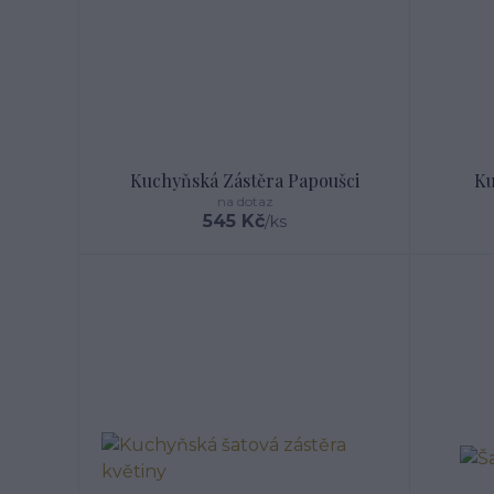
Kuchyňská Zástěra Papoušci
Ku
na dotaz
545 Kč
/
ks