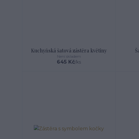
Kuchyňská šatová zástěra květiny
Š
Není skladem
645 Kč
/
ks