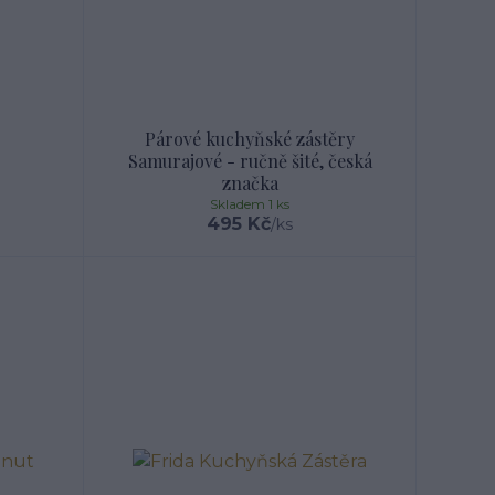
Párové kuchyňské zástěry
Samurajové - ručně šité, česká
značka
Skladem 1 ks
495 Kč
/
ks