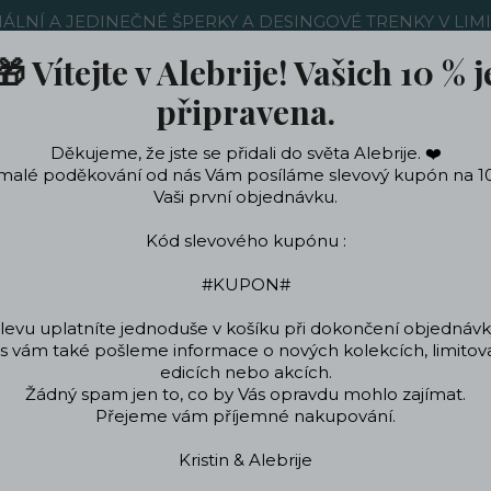
NÁLNÍ A JEDINEČNÉ ŠPERKY A DESINGOVÉ TRENKY V LIM
🎁 Vítejte v Alebrije! Vašich 10 % j
Nákup u nás
Kontakty
Ochrana soukromí
Blog
připravena.
Děkujeme, že jste se přidali do světa Alebrije. ❤️
Hledat
malé poděkování od nás Vám posíláme slevový kupón na 1
Vaši první objednávku.
Kód slevového kupónu :
ečení a doplňky
Podle témat a zájmů
Designo
#KUPON#
levu uplatníte jednoduše v košíku při dokončení objednávk
 vám také pošleme informace o nových kolekcích, limito
Úvod
Designové dekorace a bydlení
Zástěry nejen do kuchyně
edicích nebo akcích.
Žádný spam jen to, co by Vás opravdu mohlo zajímat.
Zástěry nejen do kuchyně
Přejeme vám příjemné nakupování.
Kristin & Alebrije
htít nosit