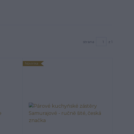
strana
z 1
Novinka