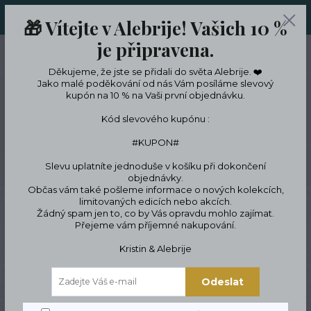
ORIGINÁLNÍ A JEDINEČNÉ ŠPERKY A DESINGOVÉ TRENKY V
🎁 Vítejte v Alebrije! Vašich 10 %
LIMITKÁCH
je připravena.
0
ks
CZK
0 Kč
Děkujeme, že jste se přidali do světa Alebrije. ❤️
Jako malé poděkování od nás Vám posíláme slevový
kupón na 10 % na Vaši první objednávku.
Menu
Kód slevového kupónu :
#KUPON#
Slevu uplatníte jednoduše v košíku při dokončení
Hledat
objednávky.
Občas vám také pošleme informace o nových kolekcích,
limitovaných edicích nebo akcích.
Úvod
Designové dekorace a bydlení
Zástěry nejen do kuchyně
Zástěry
Žádný spam jen to, co by Vás opravdu mohlo zajímat.
Zástěra navaření
Přejeme vám příjemné nakupování.
Zástěra navaření
Kristin & Alebrije
Odeslat
Novinka