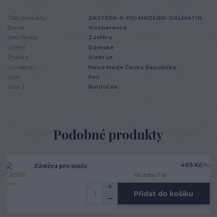
Číslo produktu:
ZASTERA-K-PSI-MADEIRA-DALMATIN
Barva:
Vícebarevná
Specifikace:
Zástěra
Určení:
Dámské
Značka:
Alebrije
Vyrobeno:
Hand Made Česká Republika
Vzor:
Pes
Vzor 2:
Buldoček
Podobné produkty
Zástěra pro muže
465 Kč
/
ks
na dotaz 1 ks
Přidat do košíku