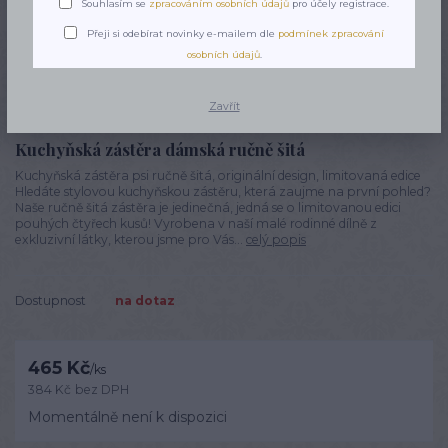
Souhlasím se
zpracováním osobních údajů
pro účely registrace.
Přeji si odebírat novinky e-mailem dle
podmínek zpracování
osobních údajů
.
Zavřít
Kuchyňská zástěra dámská ručně šitá
Kuchyňská zástěra psi ručně šitá, originální design, limitovaná edice
Hledáte stylovou kuchyňskou zástěru, která zaujme na první pohled?
Naše ručně šitá zástěra je jedinečná, jedná se o limitovanou edici
pouhých čtyřech kusů! Vyrobena v naší malé rodinné dílně z
exkluzivní látky, kterou jsme pro Vás...
celý popis
Dostupnost
na dotaz
465 Kč
/
ks
384 Kč
bez DPH
Momentálně není k dispozici