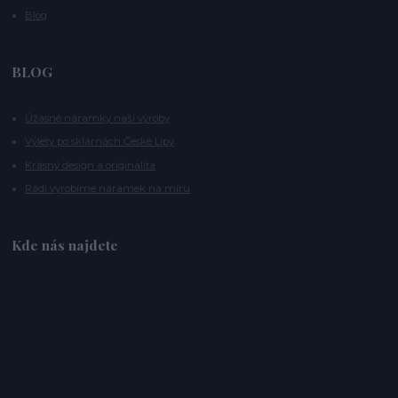
Blog
BLOG
Úžasné náramky naší výroby
Výlety po sklárnách České Lípy
Krásný design a originalita
Rádi vyrobíme náramek na míru
Kde nás najdete