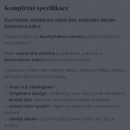
Kompletní specifikace
Kuchyňská zástěra psi ručně šitá, originální design,
limitovaná edice
Hledáte stylovou
kuchyňskou zástěru
, která zaujme na
první pohled?
Naše
ručně šitá zástěra
je jedinečná, jedná se o
limitovanou edici
pouhých čtyřech kusů!
Vyrobena v naší malé rodinné dílně z exkluzivní látky, kterou
jsme pro Vás přivezli z Madeiry.
💡
Proč si ji zamilujete?
✅
Originální design
– jedinečný vzor, který jinde nenajdete
✅
Ručně šitá
– precizní zpracování s láskou k detailu
✅
Univerzální využití
– nejen na vaření, ale i na kreativní
tvoření
✅
Skvělý dárek
– potěší každou ženu s vášní pro styl a
kvalitu