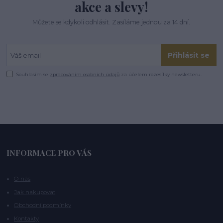
akce a slevy!
Můžete se kdykoli odhlásit. Zasíláme jednou za 14 dní.
Přihlásit se
Souhlasím se
zpracováním osobních údajů
za účelem rozesílky newsletteru.
INFORMACE PRO VÁS
O nás
Jak nakupovat
Obchodní podmínky
Kontakty