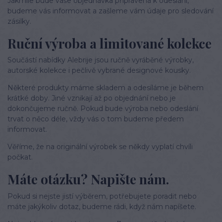
Jakmile bude vaše objednávka připravena k odeslání,
budeme vás informovat a zašleme vám údaje pro sledování
zásilky.
Ruční výroba a limitované kolekce
Součástí nabídky Alebrije jsou ručně vyráběné výrobky,
autorské kolekce i pečlivě vybrané designové kousky.
Některé produkty máme skladem a odesíláme je během
krátké doby. Jiné vznikají až po objednání nebo je
dokončujeme ručně. Pokud bude výroba nebo odeslání
trvat o něco déle, vždy vás o tom budeme předem
informovat.
Věříme, že na originální výrobek se někdy vyplatí chvíli
počkat.
Máte otázku? Napište nám.
Pokud si nejste jistí výběrem, potřebujete poradit nebo
máte jakýkoliv dotaz, budeme rádi, když nám napíšete.