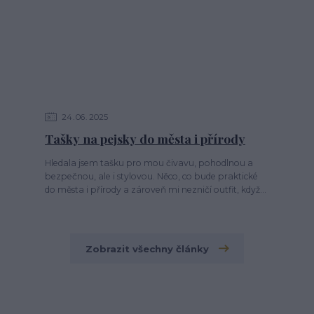
24
06
2025
Tašky na pejsky do města i přírody
Hledala jsem tašku pro mou čivavu, pohodlnou a
bezpečnou, ale i stylovou. Něco, co bude praktické
do města i přírody a zároveň mi nezničí outfit, když...
Zobrazit všechny články