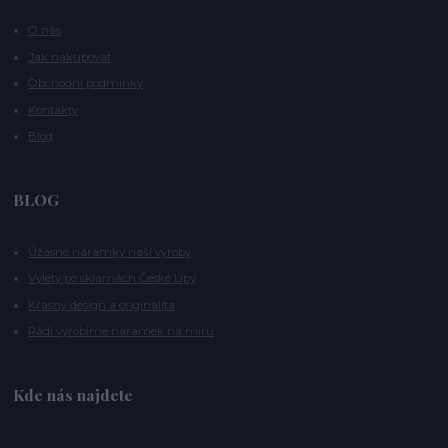
O nás
Jak nakupovat
Obchodní podmínky
Kontakty
Blog
BLOG
Úžasné náramky naší výroby
Výlety po sklárnách České Lípy
Krásný design a originalita
Rádi vyrobíme náramek na míru
Kde nás najdete