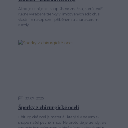
Alebrije není jen e-shop. Jsme značka, která tvoří
ručně vyráběné trenky v limitovaných edicích, s
vlastním rukopisem, příběhem a charakterem.
Každý...
30
07
2025
Šperky z chirurgické oceli
Chirurgická ocel je materiál, který si v našem e-
shopu našel pevné místo. Ne proto, že je trendy, ale
protože hypoalergenní a ideální pro každodenní n...