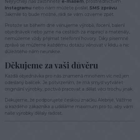
Nejrychleji nás zastihnete
e-mailem
, prostřednictvím
Instagramu
nebo nám můžete poslat
SMS zprávu
.
Jakmile to bude možné, rádi se vám ozveme zpět.
Protože se během dne věnujeme výrobě, focení, balení
objednávek nebo jsme na cestách za inspirací a materiály,
nemůžeme vždy přijímat telefonní hovory. Díky písemné
zprávě se můžeme každému dotazu věnovat v klidu a nic
důležitého nám neunikne.
Děkujeme za vaši důvěru
Každá objednávka pro nás znamená mnohem víc než jen
odeslaný balíček. Je potvrzením, že má smysl vytvářet
originální výrobky, poctivě pracovat a dělat věci trochu jinak.
Děkujeme, že podporujete českou značku Alebrije. Vážíme
si každého zákazníka a uděláme maximum pro to, aby vám
naše výrobky dělaly radost.