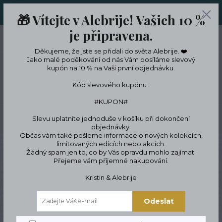
ORIGINÁLNÍ A JEDINEČNÉ ŠPERKY A DESINGOVÉ TRENKY V
🎁 Vítejte v Alebrije! Vašich 10 %
LIMITKÁCH
je připravena.
0
ks
CZK
0 Kč
Děkujeme, že jste se přidali do světa Alebrije. ❤️
Jako malé poděkování od nás Vám posíláme slevový
kupón na 10 % na Vaši první objednávku.
Menu
Kód slevového kupónu :
#KUPON#
Slevu uplatníte jednoduše v košíku při dokončení
Hledat
objednávky.
Občas vám také pošleme informace o nových kolekcích,
limitovaných edicích nebo akcích.
Úvod
Nákup u nás
Jak nakupovat
Žádný spam jen to, co by Vás opravdu mohlo zajímat.
Přejeme vám příjemné nakupování.
Jak Nakupovat - malý
Kristin & Alebrije
průvodce
Odeslat
Průvodce nákupem