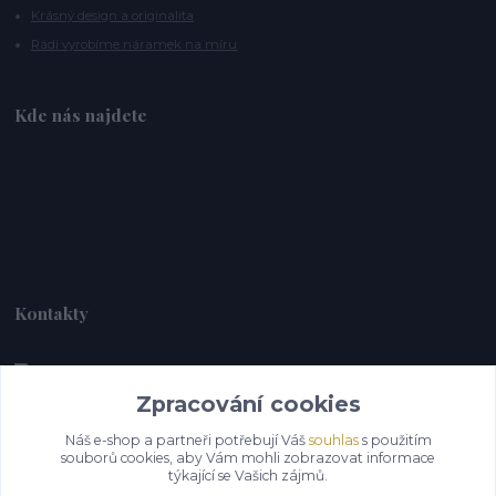
Krásný design a originalita
Rádi vyrobíme náramek na míru
Kde nás najdete
Kontakty
Zpracování cookies
Alebrije@alebrije.cz
Náš e-shop a partneři potřebují Váš
souhlas
s použitím
souborů cookies, aby Vám mohli zobrazovat informace
týkající se Vašich zájmů.