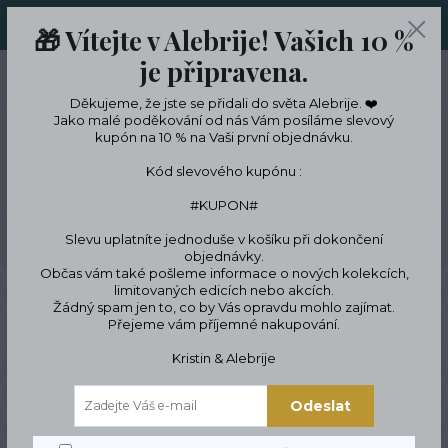
ORIGINÁLNÍ A JEDINEČNÉ ŠPERKY A DESINGOVÉ TRENKY V
🎁 Vítejte v Alebrije! Vašich 10 %
LIMITKÁCH
je připravena.
0
ks
CZK
0 Kč
Děkujeme, že jste se přidali do světa Alebrije. ❤️
Jako malé poděkování od nás Vám posíláme slevový
kupón na 10 % na Vaši první objednávku.
Menu
Kód slevového kupónu :
#KUPON#
Slevu uplatníte jednoduše v košíku při dokončení
Hledat
objednávky.
Občas vám také pošleme informace o nových kolekcích,
limitovaných edicích nebo akcích.
Úvod
Blog
Žádný spam jen to, co by Vás opravdu mohlo zajímat.
Přejeme vám příjemné nakupování.
Blog
Kristin & Alebrije
Vítejte na našem blogu!
Odeslat
Jsme tady, abychom Vás provedli fascinujícím světem
minerálů a drahých kamenů a představili Vám naše