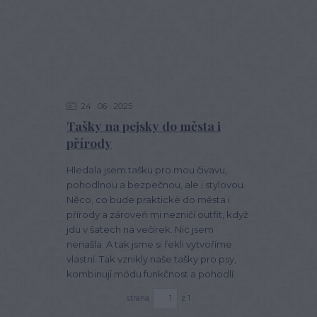
24
06
2025
Tašky na pejsky do města i
přírody
Hledala jsem tašku pro mou čivavu,
pohodlnou a bezpečnou, ale i stylovou.
Něco, co bude praktické do města i
přírody a zároveň mi nezničí outfit, když
jdu v šatech na večírek. Nic jsem
nenašla. A tak jsme si řekli vytvoříme
vlastní. Tak vznikly naše tašky pro psy,
kombinují módu funkčnost a pohodlí.
strana
z 1