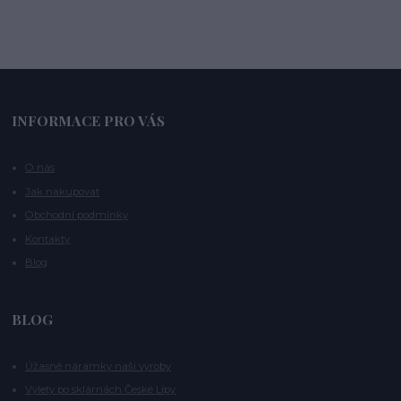
INFORMACE PRO VÁS
O nás
Jak nakupovat
Obchodní podmínky
Kontakty
Blog
BLOG
Úžasné náramky naší výroby
Výlety po sklárnách České Lípy