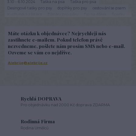
3.10 - 6.10.2024
Taška na psa
Taška pro psa
Desingové tašky pro psy
doplňky pro psy
cestování se psem
Kuchyňská zástěra
Zástěry pro páry
Tip na dárek
Šperky
zajímavosti o šperkách
Trenky
Dámské trenky
Pánské trenky
Dětské trenky
Máte otázku k objednávce? Nejrychleji nás
zastihnete e-mailem. Pokud telefon právě
nezvedneme, pošlete nám prosím SMS nebo e-mail.
Ozveme se vám co nejdříve.
Alebrije@alebrije.cz
Rychlá DOPRAVA
Pro objednávku nad 2000 Kč doprava ZDARMA
Rodinná Firma
Rodina Umělců