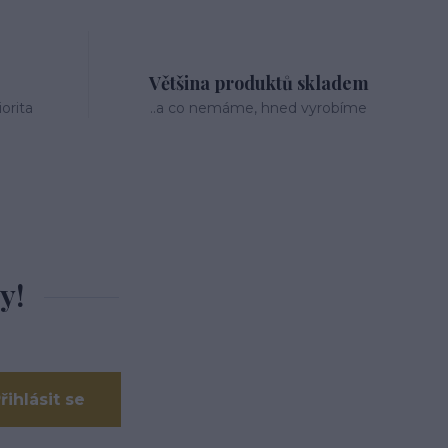
Většina produktů skladem
orita
..a co nemáme, hned vyrobíme
y!
řihlásit se