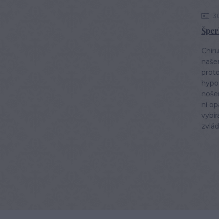
3
Šper
Chiru
naše
proto
hypoa
nošen
ní op
vybír
zvlád