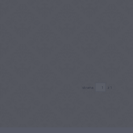
strana
z 1