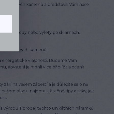
lů a drahých kamenů a představili Vám naše
 už do přírody nebo výlety po sklárnách,
rálů a drahých kamenů.
a energetické vlastnosti. Budeme Vám
, abyste si je mohli více přiblížit a ocenit
září na vašem zápěstí a je důležité se o ně
Na našem blogu najdete užitečné tipy a triky, jak
ost.
 na výrobu a prodej těchto unikátních náramků.