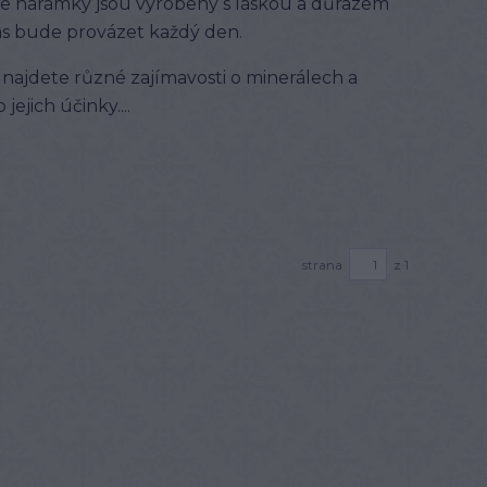
še náramky jsou vyrobeny s láskou a důrazem
Vás bude provázet každý den.
najdete různé zajímavosti o minerálech a
ejich účinky....
strana
z 1