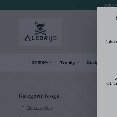
ORIGI
O Alebrije
Jako 
ŠPERKY
Trenky
Designové obl
S
Občas
B
Kategorie blogu
Tipy na výlety
Víte