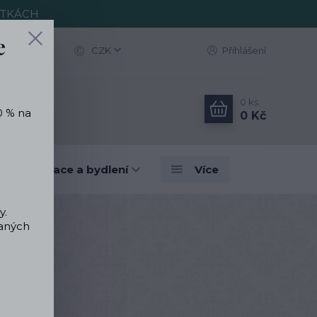
ITKÁCH
e
CZK
Přihlášení
0
ks
0 % na
0 Kč
vé dekorace a bydlení
Více
y.
vaných