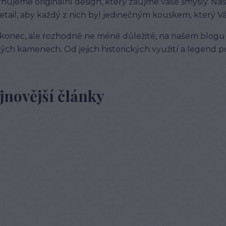
hujeme originální design, který zaujme vaše smysly. Na
etail, aby každý z nich byl jedinečným kouskem, který 
konec, ale rozhodně ne méně důležité, na našem blogu 
ých kamenech. Od jejich historických využití a legend po j
jnovější články