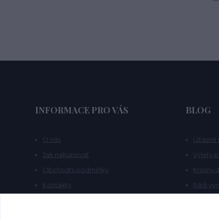
INFORMACE PRO VÁS
BLOG
O nás
Úžasné 
Jak nakupovat
Výlety 
Obchodní podmínky
Krásný d
Kontakty
Rádi vy
Blog