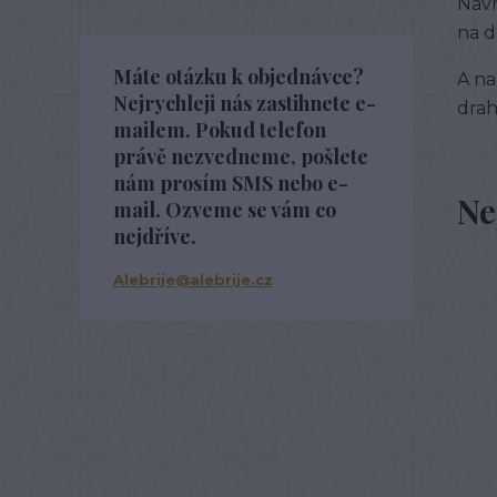
Navr
Kuchyňská zástěra
Zástěry pro páry
Tip na dárek
Šperky
na d
zajímavosti o šperkách
Trenky
Máte otázku k objednávce?
A na
Dámské trenky
Pánské trenky
Nejrychleji nás zastihnete e-
drah
Dětské trenky
mailem. Pokud telefon
právě nezvedneme, pošlete
nám prosím SMS nebo e-
Ne
mail. Ozveme se vám co
nejdříve.
Alebrije@alebrije.cz