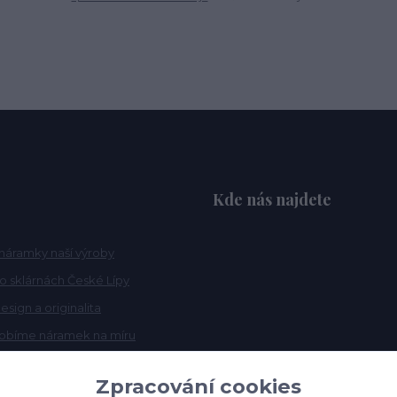
Kde nás najdete
náramky naší výroby
po sklárnách České Lípy
esign a originalita
robíme náramek na míru
Zpracování cookies