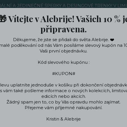
NÁLNÍ A JEDINEČNÉ ŠPERKY A DESINGOVÉ TRENKY V LIM
🎁 Vítejte v Alebrije! Vašich 10 % j
Nákup u nás
Kontakty
Ochrana soukromí
Blog
připravena.
Děkujeme, že jste se přidali do světa Alebrije. ❤️
Hledat
malé poděkování od nás Vám posíláme slevový kupón na 1
Vaši první objednávku.
Kód slevového kupónu :
ečení a doplňky
Podle témat a zájmů
Designo
#KUPON#
levu uplatníte jednoduše v košíku při dokončení objednávk
 vám také pošleme informace o nových kolekcích, limito
Úvod
Blog
edicích nebo akcích.
Žádný spam jen to, co by Vás opravdu mohlo zajímat.
log
Přejeme vám příjemné nakupování.
Kristin & Alebrije
jte na našem blogu!