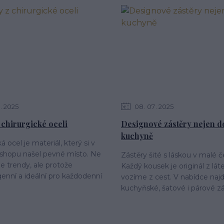
2025
08
07
2025
 chirurgické oceli
Designové zástěry nejen d
kuchyně
á ocel je materiál, který si v
shopu našel pevné místo. Ne
Zástěry šité s láskou v malé č
je trendy, ale protože
Každý kousek je originál z lát
enní a ideální pro každodenní
vozíme z cest. V nabídce naj
kuchyňské, šatové i párové zás