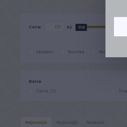
Cena:
Kč
Od
Skladem
Novinka
Akce
D
Barva
Černá
(12)
Tmav
Nejnovější
Nejlevnější
Nejdražší