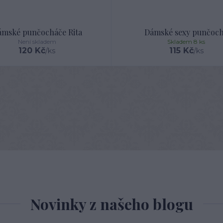
mské punčocháče Rita
Dámské sexy punčoc
Není skladem
Skladem 8 ks
120 Kč
115 Kč
/
ks
/
ks
Novinky z našeho blogu