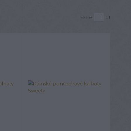
strana
z 1