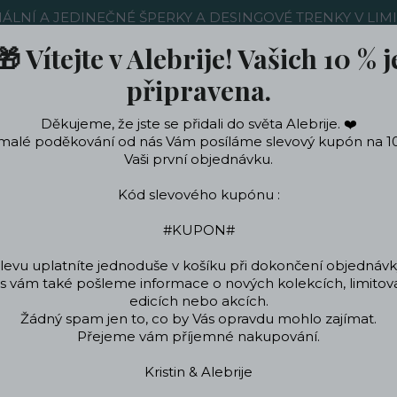
NÁLNÍ A JEDINEČNÉ ŠPERKY A DESINGOVÉ TRENKY V LIM
🎁 Vítejte v Alebrije! Vašich 10 % j
Nákup u nás
Kontakty
Ochrana soukromí
Blog
připravena.
Děkujeme, že jste se přidali do světa Alebrije. ❤️
Hledat
malé poděkování od nás Vám posíláme slevový kupón na 1
Vaši první objednávku.
Kód slevového kupónu :
ečení a doplňky
Podle témat a zájmů
Designo
#KUPON#
levu uplatníte jednoduše v košíku při dokončení objednávk
 vám také pošleme informace o nových kolekcích, limito
ignové oblečení a doplňky
Designové oblečení
Originální punčochy
edicích nebo akcích.
Žádný spam jen to, co by Vás opravdu mohlo zajímat.
Přejeme vám příjemné nakupování.
Kristin & Alebrije