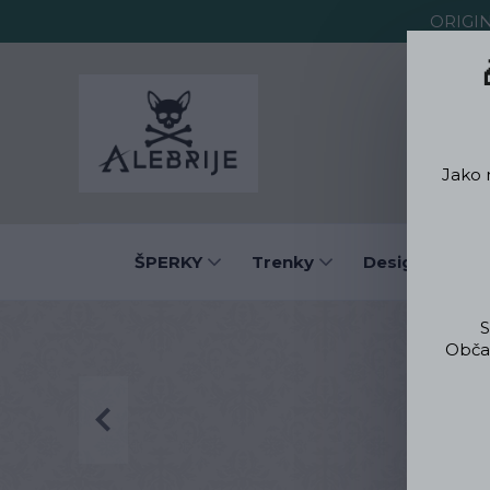
ORIGI
O Alebrije
Jako 
ŠPERKY
Trenky
Designové obl
S
Občas
Úvod
Des