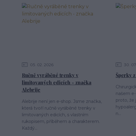
05
02
2026
30
07
Ručně vyráběné trenky v
Šperky z
limitovaných edicích - značka
Chirurgick
Alebrije
našem e-
proto, že 
Alebrije není jen e-shop. Jsme značka,
hypoalerg
která tvoří ručně vyráběné trenky v
n...
limitovaných edicích, s vlastním
rukopisem, příběhem a charakterem.
Každý...