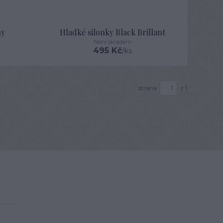
hy
Hladké silonky Black Brillant
Není skladem
495 Kč
/
ks
strana
z 1