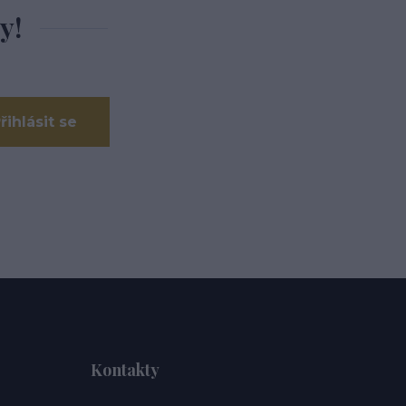
y!
řihlásit se
Kontakty