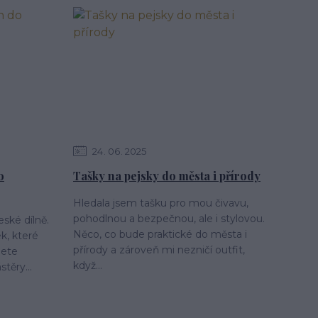
24
06
2025
o
Tašky na pejsky do města i přírody
Hledala jsem tašku pro mou čivavu,
pohodlnou a bezpečnou, ale i stylovou.
eské dílně.
Něco, co bude praktické do města i
ek, které
přírody a zároveň mi nezničí outfit,
dete
když...
těry...