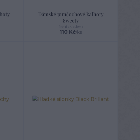
hoty
Dámské punčochové kalhoty
Sweety
Není skladem
110 Kč
/
ks