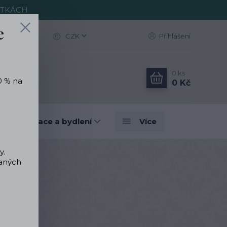
ITKÁCH
e
CZK
Přihlášení
0
ks
0 % na
0 Kč
vé dekorace a bydlení
Více
y.
vaných
Punčocháče