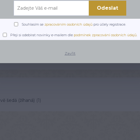
Punčocháče
Odeslat
Souhlasím se
zpracováním osobních údajů
pro účely registrace.
Přeji si odebírat novinky e-mailem dle
podmínek zpracování osobních údajů
.
Zavřít
oprava ZDARMA
TOP produkt
ě šedá (žíhaná)
(1)