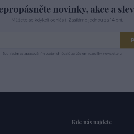
epropásněte novinky, akce a slev
Můžete se kdykoli odhlásit. Zasíláme jednou za 14 dní.
P
Souhlasím se
zpracováním osobních údajů
za účelem rozesílky newsletteru.
Kde nás najdete