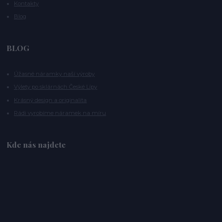
Kontakty
Blog
BLOG
Úžasné náramky naší výroby
Výlety po sklárnách České Lípy
Krásný design a originalita
Rádi vyrobíme náramek na míru
Kde nás najdete