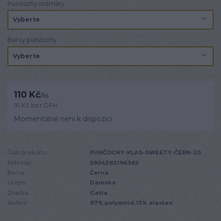
Punčochy rozměry
Barvy punčochy
110 Kč
/
ks
91 Kč
bez DPH
Momentálně není k dispozici
Číslo produktu:
PUNČOCHY-KLAS-SWEETY-ČERN-20
EAN kód:
5904383196365
Barva:
Černá
Určení:
Dámské
Značka:
Gatta
Složení:
87% polyamid,13% elastan