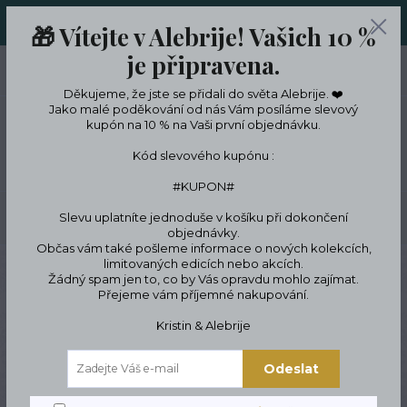
ORIGINÁLNÍ A JEDINEČNÉ ŠPERKY A DESINGOVÉ TRENKY V
🎁 Vítejte v Alebrije! Vašich 10 %
LIMITKÁCH
je připravena.
0
ks
CZK
0 Kč
Děkujeme, že jste se přidali do světa Alebrije. ❤️
Jako malé poděkování od nás Vám posíláme slevový
kupón na 10 % na Vaši první objednávku.
Menu
Kód slevového kupónu :
#KUPON#
Slevu uplatníte jednoduše v košíku při dokončení
Hledat
objednávky.
Občas vám také pošleme informace o nových kolekcích,
limitovaných edicích nebo akcích.
Úvod
Tipy na dárky
Dárky pro ženy
Dárky pro kamarádku
Dámské
Žádný spam jen to, co by Vás opravdu mohlo zajímat.
punčochové kalhoty Sweety
Přejeme vám příjemné nakupování.
Dámské punčochové
Kristin & Alebrije
kalhoty Sweety
Odeslat