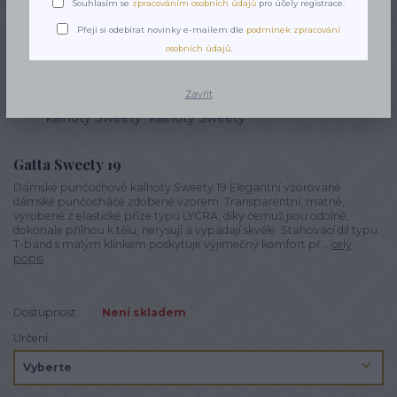
Souhlasím se
zpracováním osobních údajů
pro účely registrace.
Přeji si odebírat novinky e-mailem dle
podmínek zpracování
osobních údajů
.
Zavřít
Gatta Sweety 19
Dámské punčochové kalhoty Sweety 19 Elegantní vzorované
dámské punčocháče zdobené vzorem. Transparentní, matné,
vyrobené z elastické příze typu LYCRA, díky čemuž jsou odolné,
dokonale přilnou k tělu, nerýsují a vypadají skvěle. Stahovací díl typu
T-band s malým klínkem poskytuje výjimečný komfort př...
celý
popis
Dostupnost
Není skladem
Určení