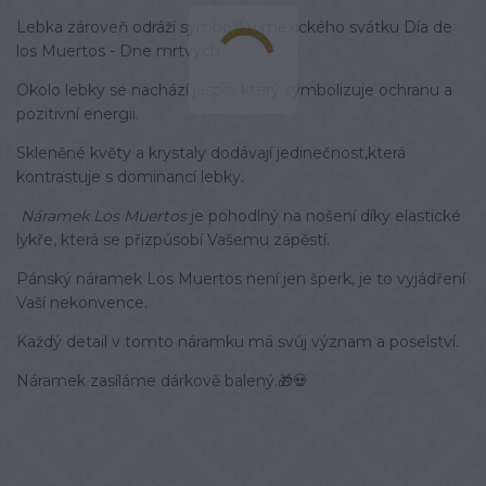
Lebka zároveň odráží symboliku mexického svátku Día de
los Muertos - Dne mrtvých.
Okolo lebky se nachází jaspis, který symbolizuje ochranu a
pozitivní energii.
Skleněné květy a krystaly dodávají jedinečnost,která
kontrastuje s dominancí lebky.
Náramek Los Muertos
je pohodlný na nošení díky elastické
lykře, která se přizpůsobí Vašemu zápěstí.
Pánský náramek Los Muertos není jen šperk, je to vyjádření
Vaší nekonvence.
Každý detail v tomto náramku má svůj význam a poselství.
Náramek zasíláme dárkově balený.🎁💀