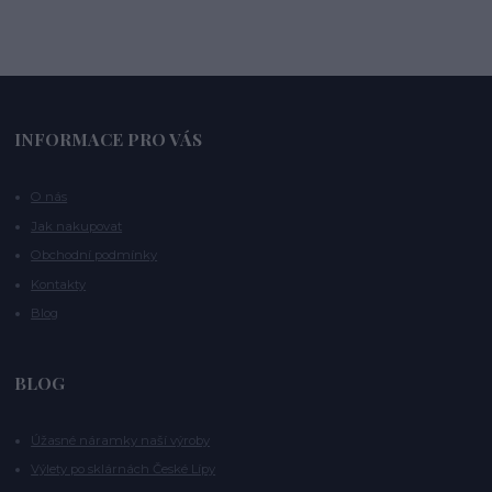
INFORMACE PRO VÁS
O nás
Jak nakupovat
Obchodní podmínky
Kontakty
Blog
BLOG
Úžasné náramky naší výroby
Výlety po sklárnách České Lípy