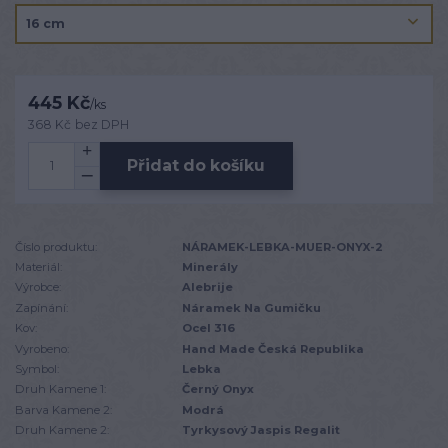
445 Kč
/
ks
368 Kč
bez DPH
Přidat do košíku
Číslo produktu:
NÁRAMEK-LEBKA-MUER-ONYX-2
Materiál:
Minerály
Výrobce:
Alebrije
Zapínání:
Náramek Na Gumičku
Kov:
Ocel 316
Vyrobeno:
Hand Made Česká Republika
Symbol:
Lebka
Druh Kamene 1:
Černý Onyx
Barva Kamene 2:
Modrá
Druh Kamene 2:
Tyrkysový Jaspis Regalit