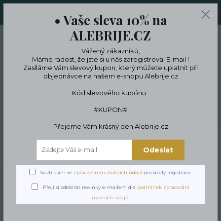
ORIGINÁLNÍ A JEDINEČNÉ ŠPERKY A DESINGOVÉ TRENKY V
• Vaše sleva 10% na
LIMITKÁCH
ALEBRIJE.CZ
0
ks
CZK
0 Kč
Vážený zákazníků,
Máme radost, že jste si u nás zaregistroval E-mail !
Zasíláme Vám slevový kupon, který můžete uplatnit při
objednávce na našem e-shopu Alebrije.cz
Menu
Kód slevového kupónu :
#KUPON#
Hledat
Přejeme Vám krásný den Alebrije.cz
Úvod
Podle témat a zájmů
Zájmy a koníčky
Motorkáři & biker kultura
Odeslat
Pánský Náramek Los Muertos
Pánský Náramek Los
Souhlasím se
zpracováním osobních údajů
pro účely registrace.
Muertos
Přeji si odebírat novinky e-mailem dle
podmínek zpracování
osobních údajů
.