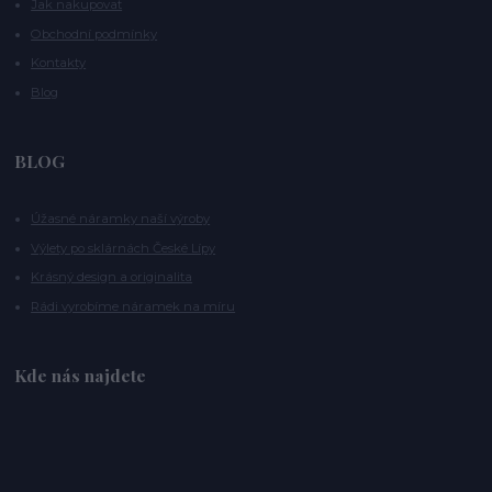
Jak nakupovat
Obchodní podmínky
Kontakty
Blog
BLOG
Úžasné náramky naší výroby
Výlety po sklárnách České Lípy
Krásný design a originalita
Rádi vyrobíme náramek na míru
Kde nás najdete