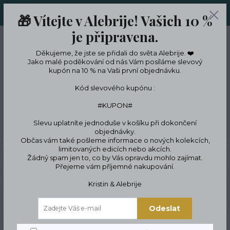
ORIGINÁLNÍ A JEDINEČNÉ ŠPERKY A DESINGOVÉ TRENKY V
🎁 Vítejte v Alebrije! Vašich 10 %
LIMITKÁCH
je připravena.
0
ks
CZK
0 Kč
Děkujeme, že jste se přidali do světa Alebrije. ❤️
Jako malé poděkování od nás Vám posíláme slevový
kupón na 10 % na Vaši první objednávku.
Menu
Kód slevového kupónu :
#KUPON#
Slevu uplatníte jednoduše v košíku při dokončení
Hledat
objednávky.
Občas vám také pošleme informace o nových kolekcích,
limitovaných edicích nebo akcích.
Úvod
ŠPERKY
Náramky
Náramky z minerálů a drahých kamenů
Žádný spam jen to, co by Vás opravdu mohlo zajímat.
Náramky z onyxu
Přejeme vám příjemné nakupování.
Náramky z
Kristin & Alebrije
onyxu
Odeslat
Upřesnit parametry