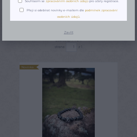
Souhlasím se
zpracováním osobních údajů
pro účely registrace.
Přeji si odebírat novinky e-mailem dle
podmínek zpracování
osobních údajů
.
Nejnovější
Nejlevnější
Nejdražší
Zavřít
Zobrazuji 1-4 z 4
strana
z 1
Novinka