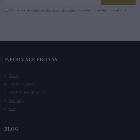
Souhlasím se
zpracováním osobních údajů
za účelem rozesílky newsletteru.
INFORMACE PRO VÁS
O nás
Jak nakupovat
Obchodní podmínky
Kontakty
Blog
BLOG