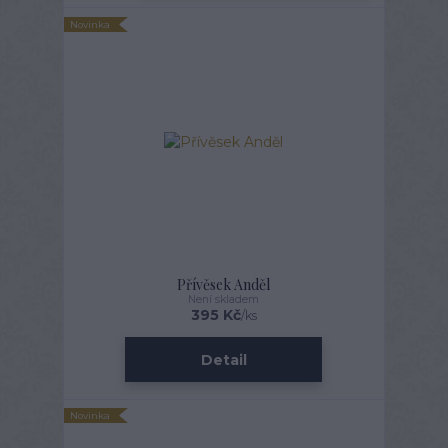
Novinka
Přívěsek Anděl
Není skladem
395 Kč
/
ks
Detail
Novinka