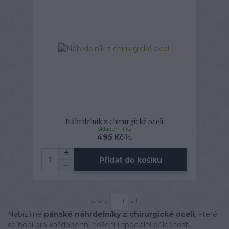
Náhrdelník z chirurgické oceli
Skladem 1 ks
495 Kč
/
ks
Přidat do košíku
strana
z 1
Nabízíme
pánské náhrdelníky z chirurgické oceli
, které
se hodí pro každodenní nošení i speciální příležitosti.