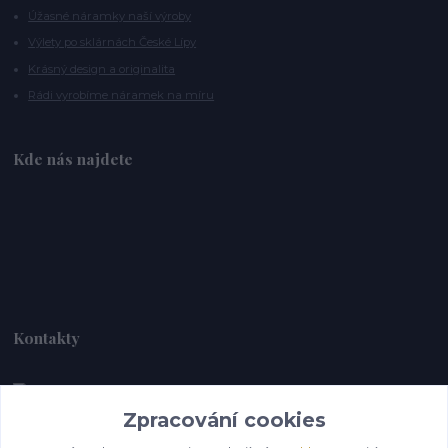
Úžasné náramky naší výroby
Výlety po sklárnách České Lípy
Krásný design a originalita
Rádi vyrobíme náramek na míru
Kde nás najdete
Kontakty
Zpracování cookies
Alebrije@alebrije.cz