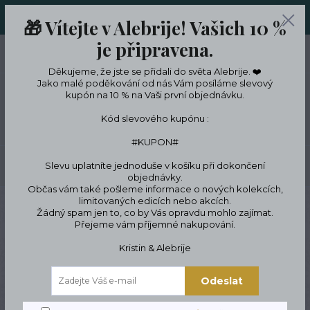
ORIGINÁLNÍ A JEDINEČNÉ ŠPERKY A DESINGOVÉ TRENKY V
🎁 Vítejte v Alebrije! Vašich 10 %
LIMITKÁCH
je připravena.
0
ks
CZK
0 Kč
Děkujeme, že jste se přidali do světa Alebrije. ❤️
Jako malé poděkování od nás Vám posíláme slevový
kupón na 10 % na Vaši první objednávku.
Menu
Kód slevového kupónu :
#KUPON#
Slevu uplatníte jednoduše v košíku při dokončení
Hledat
objednávky.
Občas vám také pošleme informace o nových kolekcích,
limitovaných edicích nebo akcích.
Úvod
ŠPERKY
Náhrdelníky
Náhrdelník z chirurgické oceli
Pánské
Žádný spam jen to, co by Vás opravdu mohlo zajímat.
náhrdelníky z chirurgické oceli
Přejeme vám příjemné nakupování.
Pánské náhrdelníky
Kristin & Alebrije
z chirurgické oceli
Odeslat
Pánské stylové náhrdelníky z chirurgické oceli