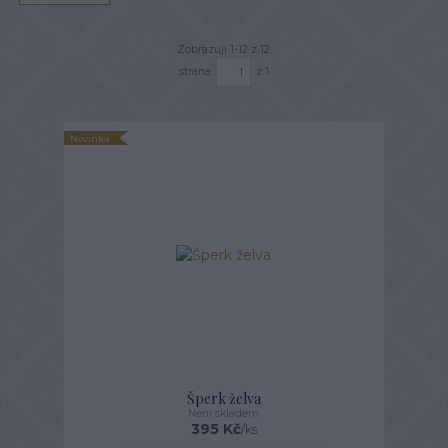
Zobrazuji 1-12 z 12
strana
z 1
Novinka
Šperk želva
Není skladem
395 Kč
/
ks