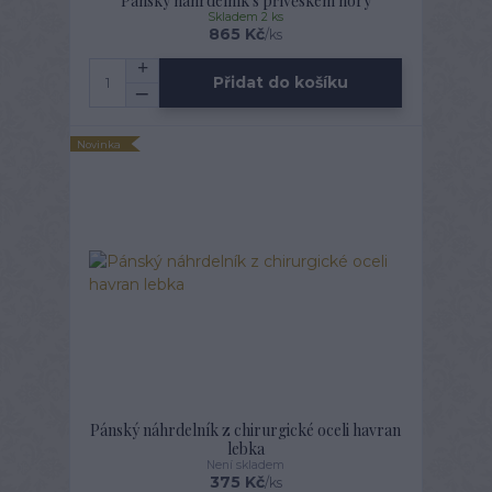
Pánský náhrdelník s přívěskem hory
Skladem 2 ks
865 Kč
/
ks
Přidat do košíku
Novinka
Pánský náhrdelník z chirurgické oceli havran
lebka
Není skladem
375 Kč
/
ks