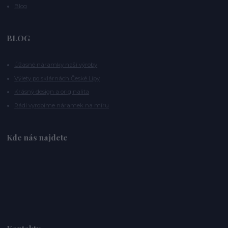
Blog
BLOG
Úžasné náramky naší výroby
Výlety po sklárnách České Lípy
Krásný design a originalita
Rádi vyrobíme náramek na míru
Kde nás najdete