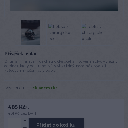
Přívěšek lebka
Originální náhrdelník z chirurgické oceli s motivem lebky. Výrazný
doplněk, který podtrhne tvůj styl. Odolný, nečerná a vydrží i
každodenní nošení.
celý popis
Dostupnost
Skladem 1 ks
485 Kč
/
ks
401 Kč
bez DPH
Přidat do košíku