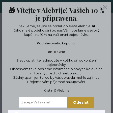
ORIGINÁLNÍ A JEDINEČNÉ ŠPERKY A DESINGOVÉ TRENKY V
🎁 Vítejte v Alebrije! Vašich 10 %
LIMITKÁCH
je připravena.
0
ks
CZK
0 Kč
Děkujeme, že jste se přidali do světa Alebrije. ❤️
Jako malé poděkování od nás Vám posíláme slevový
kupón na 10 % na Vaši první objednávku.
Menu
Kód slevového kupónu :
#KUPON#
Slevu uplatníte jednoduše v košíku při dokončení
Hledat
objednávky.
Občas vám také pošleme informace o nových kolekcích,
limitovaných edicích nebo akcích.
Úvod
ŠPERKY
Náhrdelníky
Náhrdelník z chirurgické oceli
Lebka z
Žádný spam jen to, co by Vás opravdu mohlo zajímat.
chirurgické oceli
Přejeme vám příjemné nakupování.
Lebka z chirurgické oceli
Kristin & Alebrije
Odeslat
Novinka