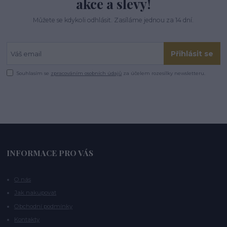
akce a slevy!
Můžete se kdykoli odhlásit. Zasíláme jednou za 14 dní.
Přihlásit se
Souhlasím se
zpracováním osobních údajů
za účelem rozesílky newsletteru.
INFORMACE PRO VÁS
O nás
Jak nakupovat
Obchodní podmínky
Kontakty