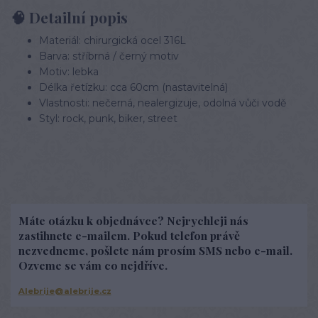
🧠
Detailní popis
Materiál: chirurgická ocel 316L
Barva: stříbrná / černý motiv
Motiv: lebka
Délka řetízku: cca 60cm (nastavitelná)
Vlastnosti: nečerná, nealergizuje, odolná vůči vodě
Styl: rock, punk, biker, street
Máte otázku k objednávce? Nejrychleji nás
zastihnete e-mailem. Pokud telefon právě
nezvedneme, pošlete nám prosím SMS nebo e-mail.
Ozveme se vám co nejdříve.
Alebrije@alebrije.cz