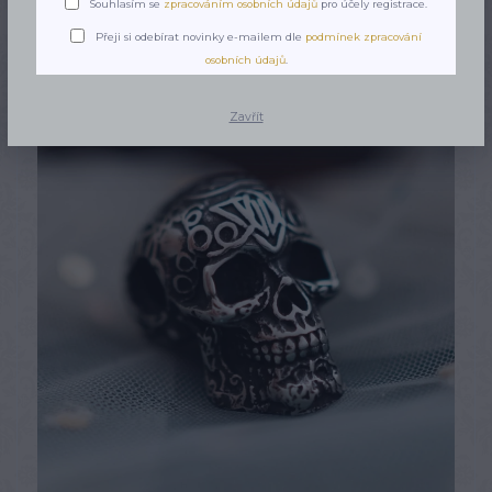
Souhlasím se
zpracováním osobních údajů
pro účely registrace.
Přeji si odebírat novinky e-mailem dle
podmínek zpracování
osobních údajů
.
Zavřít