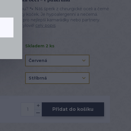
mek s kočkou? 🐾 Náš šperk z chirurgické oceli a černé
 pro milovníky koček. Je hypoalergenní a nečerná.
ové náramky pro nejlepší kamarádky nebo partnery.
e kočkám stylově!
celý popis
Skladem 2 ks
Přidat do košíku