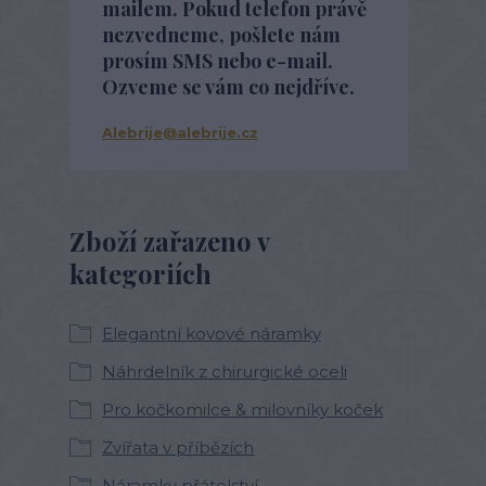
mailem. Pokud telefon právě
nezvedneme, pošlete nám
prosím SMS nebo e-mail.
Ozveme se vám co nejdříve.
Alebrije@alebrije.cz
Zboží zařazeno v
kategoriích
Elegantní kovové náramky
Náhrdelník z chirurgické oceli
Pro kočkomilce & milovníky koček
Zvířata v příbězích
Náramky přátelství