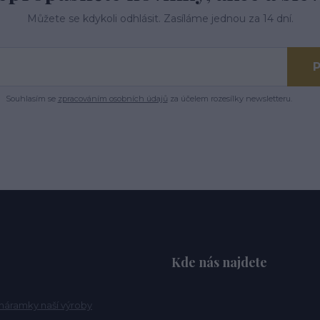
Můžete se kdykoli odhlásit. Zasíláme jednou za 14 dní.
P
Souhlasím se
zpracováním osobních údajů
za účelem rozesílky newsletteru.
Kde nás najdete
náramky naší výroby