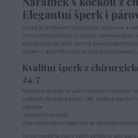
Náramek s kočkou z ch
Elegantní šperk i páro
Kočka je symbolem nezávislosti, elegance a vnit
Tento minimalistický šňůrkový náramek jsme nav
kouzla stále při sobě. Jemná silueta odpočívaj
moderní doplněk, který je stejně sofistikovaný 
Kvalitní šperk z chirurgick
24/7
Náramek spojuje vizuální lehkost s odolností m
Leštěná chirurgická ocel 316L dodává šperku 
zajišťuje
maximální pohodlí.
Díky posuvnému zapínání se náramek dokonal
Tento model je navíc velmi oblíbený jako párov