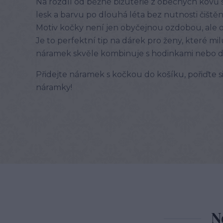
Na rozdíl od běžné bižuterie z obecných kovů si
lesk a barvu po dlouhá léta bez nutnosti čištěn
Motiv kočky není jen obyčejnou ozdobou, ale 
Je to perfektní tip na dárek pro ženy, které m
náramek skvěle kombinuje s hodinkami nebo da
Přidejte náramek s kočkou do košíku, pořiďte 
náramky!
N