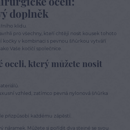
irurgické oceli:
vý doplněk
řního klidu.
rhli pro všechny, kteří chtějí nosit kousek tohoto
ící kočky v kombinaci s pevnou šňůrkou vytváří
jako Vaše kočičí společnice.
é oceli, který můžete nosit
ateriálů.
luxusní vzhled, zatímco pevná nylonová šňůrka
e přizpůsobí každému zápěstí.
ý náramek. Můžete si pořídit dva stejné se svou