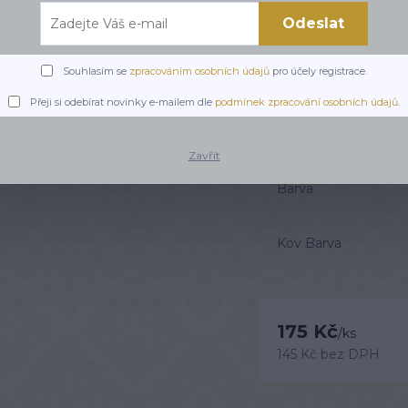
Odeslat
Hledáte originální nára
šňůrky je ideální dárek
Nabízíme je i jako pár
Souhlasím se
zpracováním osobních údajů
pro účely registrace.
Vyjádřete svou lásku k
Přeji si odebírat novinky e-mailem dle
podmínek zpracování osobních údajů
.
Dostupnost
Zavřít
Barva
Kov Barva
175 Kč
/
ks
145 Kč
bez DPH