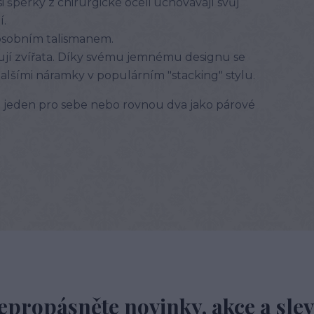
 šperky z chirurgické oceli uchovávají svůj
í.
osobním talismanem.
ilují zvířata. Díky svému jemnému designu se
lšími náramky v populárním "stacking" stylu.
si jeden pro sebe nebo rovnou dva jako párové
epropásněte novinky, akce a slev