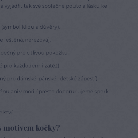
vyjádřit tak své společné pouto a lásku ke
y (symbol klidu a důvěry).
ce leštěná, nerezová).
zpečný pro citlivou pokožku.
é pro každodenní zátěž).
dný pro dámské, pánské i dětské zápěstí).
énu ani v moři. ( přesto doporučujeme šperk
lství.
 s motivem kočky?