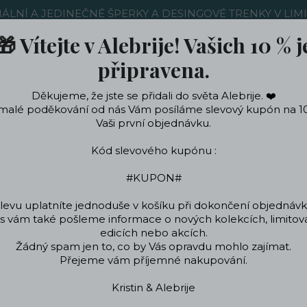
NÁLNÍ A JEDINEČNÉ ŠPERKY A DESINGOVÉ TRENKY V LIM
🎁 Vítejte v Alebrije! Vašich 10 % j
Nákup u nás
Kontakty
Ochrana soukromí
Blog
připravena.
Děkujeme, že jste se přidali do světa Alebrije. ❤️
Hledat
malé poděkování od nás Vám posíláme slevový kupón na 1
Vaši první objednávku.
Kód slevového kupónu :
ečení a doplňky
Podle témat a zájmů
Designo
#KUPON#
levu uplatníte jednoduše v košíku při dokončení objednávk
 vám také pošleme informace o nových kolekcích, limito
od
ŠPERKY
Náhrdelníky
Náhrdelník z chirurgické oceli
Kočičí nára
edicích nebo akcích.
Žádný spam jen to, co by Vás opravdu mohlo zajímat.
Kočičí náramek
Přejeme vám příjemné nakupování.
Kristin & Alebrije
Náramek s kočkou c