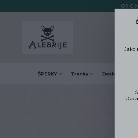
ORIGI
O Alebrije
Jako 
ŠPERKY
Trenky
Designové obl
S
Občas
Úv