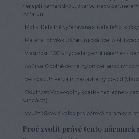
nejlepší kamarádkou, dcerou nebo partnerem a 
zvířatům.
• Motiv: Detailně vyřezávaná silueta ležící kočk
• Materiál přívěsku: Chirurgická ocel 316L (vyso
• Vlastnosti: 100% hypoalergenní náramek - be
• Šňůrka: Odolné černé nylonové lanko (vhodn
• Velikost: Univerzální nastavitelný obvod (vho
• Odolnost: Voděodolný šperk - nezrezne v baz
sundávat)
• Využití: Skvělá volba pro párové náramky přáte
Proč zvolit právě tento náramek