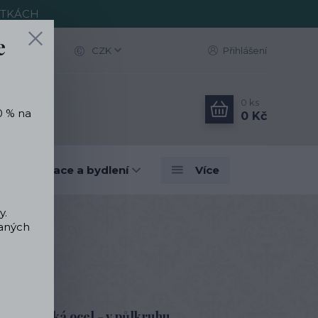
ITKÁCH
e
CZK
Přihlášení
0
ks
0 % na
0 Kč
vé dekorace a bydlení
Více
y.
vaných
mek
hirurgická ocel - v půlkruhu