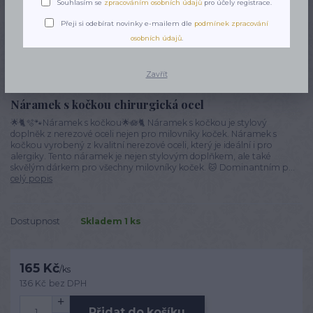
Souhlasím se
zpracováním osobních údajů
pro účely registrace.
Přeji si odebírat novinky e-mailem dle
podmínek zpracování
osobních údajů
.
Zavřít
Náramek s kočkou chirurgická ocel
🌟🐈🫧🐾Náramek s kočkou🌟🪷🐈 Náramek s kočkou je stylový
doplněk z nerezové oceli nejen pro milovníky koček. Náramek s
kočkou vyrobený z kvalitní nerezové oceli, který je ideální i pro
alergiky. Tento náramek je nejen stylovým doplňkem, ale také
skvělým dárkem pro všechny milovníky koček. 🐱 Dominantním p...
celý popis
Dostupnost
Skladem 1 ks
165 Kč
/
ks
136 Kč
bez DPH
Přidat do košíku