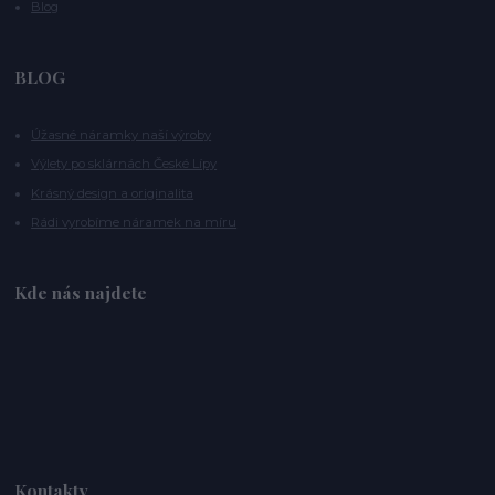
Blog
BLOG
Úžasné náramky naší výroby
Výlety po sklárnách České Lípy
Krásný design a originalita
Rádi vyrobíme náramek na míru
Kde nás najdete
Kontakty