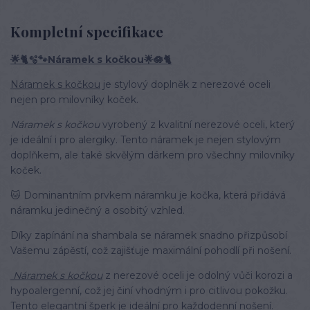
Kompletní specifikace
🌟🐈🫧🐾Náramek s kočkou🌟🪷🐈
Náramek s kočkou
je stylový doplněk z nerezové oceli
nejen pro milovníky koček.
Náramek s kočkou
vyrobený z kvalitní nerezové oceli, který
je ideální i pro alergiky. Tento náramek je nejen stylovým
doplňkem, ale také skvělým dárkem pro všechny milovníky
koček.
🐱 Dominantním prvkem náramku je kočka, která přidává
náramku jedinečný a osobitý vzhled.
Díky zapínání na shambala se náramek snadno přizpůsobí
Vašemu zápěstí, což zajišťuje maximální pohodlí při nošení.
Náramek s kočkou
z nerezové oceli je odolný vůči korozi a
hypoalergenní, což jej činí vhodným i pro citlivou pokožku.
Tento elegantní šperk je ideální pro každodenní nošení.