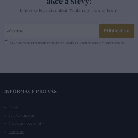
akce a slevy!
Můžete se kdykoli odhlásit. Zasíláme jednou za 14 dní.
Přihlásit se
Souhlasím se
zpracováním osobních údajů
za účelem rozesílky newsletteru.
INFORMACE PRO VÁS
O nás
Jak nakupovat
Obchodní podmínky
Kontakty