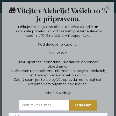
ORIGINÁLNÍ A JEDINEČNÉ ŠPERKY A DESINGOVÉ TRENKY V
🎁 Vítejte v Alebrije! Vašich 10 %
LIMITKÁCH
je připravena.
0
ks
CZK
0 Kč
Děkujeme, že jste se přidali do světa Alebrije. ❤️
Jako malé poděkování od nás Vám posíláme slevový
kupón na 10 % na Vaši první objednávku.
Menu
Kód slevového kupónu :
#KUPON#
Slevu uplatníte jednoduše v košíku při dokončení
Hledat
objednávky.
Občas vám také pošleme informace o nových kolekcích,
limitovaných edicích nebo akcích.
Úvod
ŠPERKY
Náhrdelníky
Náhrdelník z chirurgické oceli
Náramek s
Žádný spam jen to, co by Vás opravdu mohlo zajímat.
kočkou
Přejeme vám příjemné nakupování.
Náramek s kočkou
Kristin & Alebrije
Odeslat
Novinka