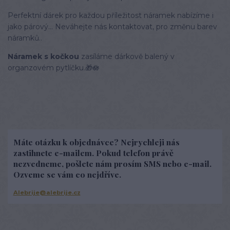
Perfektní dárek pro každou příležitost náramek nabízíme i
jako párový... Neváhejte nás kontaktovat, pro změnu barev
náramků..
Náramek s kočkou
zasíláme dárkově balený v
organzovém pytlíčku.🎁🪷
Máte otázku k objednávce? Nejrychleji nás
zastihnete e-mailem. Pokud telefon právě
nezvedneme, pošlete nám prosím SMS nebo e-mail.
Ozveme se vám co nejdříve.
Alebrije@alebrije.cz