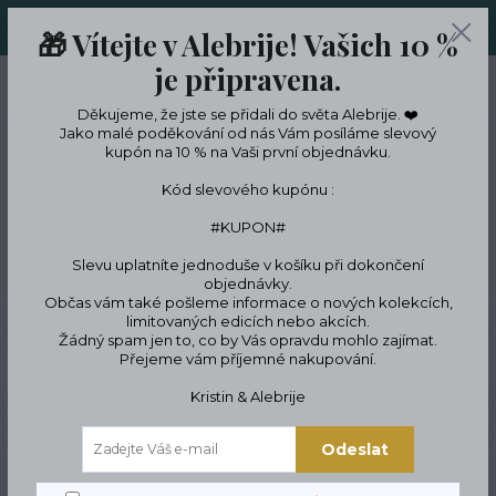
ORIGINÁLNÍ A JEDINEČNÉ ŠPERKY A DESINGOVÉ TRENKY V
🎁 Vítejte v Alebrije! Vašich 10 %
LIMITKÁCH
je připravena.
0
ks
CZK
0 Kč
Děkujeme, že jste se přidali do světa Alebrije. ❤️
Jako malé poděkování od nás Vám posíláme slevový
kupón na 10 % na Vaši první objednávku.
Menu
Kód slevového kupónu :
#KUPON#
Slevu uplatníte jednoduše v košíku při dokončení
Hledat
objednávky.
Občas vám také pošleme informace o nových kolekcích,
limitovaných edicích nebo akcích.
Úvod
Podle témat a zájmů
Zvířata & jejich milovníci
Pro pejskaře &
Žádný spam jen to, co by Vás opravdu mohlo zajímat.
milovníky psů
Luxusní psí taška leopard
Přejeme vám příjemné nakupování.
Luxusní psí taška leopard
Kristin & Alebrije
Odeslat
Novinka