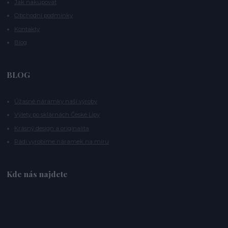
Jak nakupovat
Obchodní podmínky
Kontakty
Blog
BLOG
Úžasné náramky naší výroby
Výlety po sklárnách České Lípy
Krásný design a originalita
Rádi vyrobíme náramek na míru
Kde nás najdete