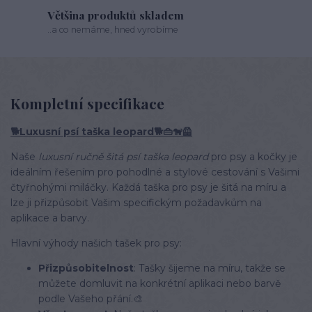
Většina produktů skladem
..a co nemáme, hned vyrobíme
Kompletní specifikace
🐕Luxusní psí taška leopard🐕👜🐕‍🦺
Naše
luxusní ručně šitá psí taška leopard
pro psy a kočky je
ideálním řešením pro pohodlné a stylové cestování s Vašimi
čtyřnohými miláčky. Každá taška pro psy je šitá na míru a
lze ji přizpůsobit Vašim specifickým požadavkům na
aplikace a barvy.
Hlavní výhody našich tašek pro psy:
Přizpůsobitelnost
: Tašky šijeme na míru, takže se
můžete domluvit na konkrétní aplikaci nebo barvě
podle Vašeho přání.🎨