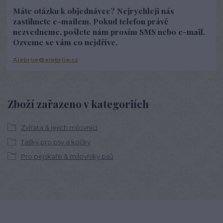
Máte otázku k objednávce? Nejrychleji nás
zastihnete e-mailem. Pokud telefon právě
nezvedneme, pošlete nám prosím SMS nebo e-mail.
Ozveme se vám co nejdříve.
Alebrije@alebrije.cz
Zboží zařazeno v kategoriích
Zvířata & jejich milovníci
Tašky pro psy a kočky
Pro pejskaře & milovníky psů