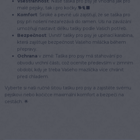
Všestrannost
: Naše taška pro psy je vhodná jak pro
malé pejsky, tak i pro kočky.🐕🐈‍⬛
Komfort
: Široké a pevné uši zajišťují, že se taška pro
psy při nošení nezařezává do ramen. Uši na zavázání
umožňují nastavit délku tašky podle Vašich potřeb.
Bezpečnost
: Uvnitř tašky pro psy je upínací karabina,
která zajišťuje bezpečnost Vašeho miláčka během
přepravy.
Ochrana
v zimě: Taška pro psy má stahování po
obvodu vrchní části, což oceníte především v zimním
období, kdy je třeba Vašeho mazlíčka více chránit
před chladem.
Vyberte si naši ručně šitou tašku pro psy a zajistěte svému
pejskovi nebo kočičce maximální komfort a bezpečí na
cestách. 🌟