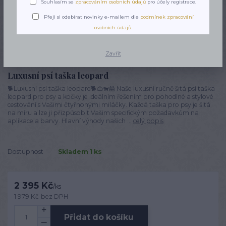
Souhlasím se
zpracováním osobních údajů
pro účely registrace.
Přeji si odebírat novinky e-mailem dle
podmínek zpracování
osobních údajů
.
Zavřít
Luxusní psí taška leopard
🐕Luxusní psí taška leopard🐕👜🐕‍🦺 Naše luxusní ručně šitá psí taška
leopard pro psy a kočky je ideálním řešením pro pohodlné a stylové
cestování s Vašimi čtyřnohými miláčky. Každá taška pro psy je šitá
na míru a lze ji přizpůsobit Vašim specifickým požadavkům na
aplikace a barvy. Hlavní výhody našich ...
celý popis
Dostupnost
Skladem 1 ks
2 395 Kč
/
ks
1 979 Kč
bez DPH
Přidat do košíku