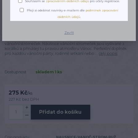
Souhlasím se
zpracováním osobních údajů
pro účely registrace.
Přeji si odebírat novinky e-mailem dle
podmínek zpracování
osobních údajů
.
Náušnice Vánoční stromeček
Zavřít
🎄🌟🎄Vánoční stromeček🎄🌟 Vyšívané náušnice ve tvaru vánočního
stromečku. Přivítejte sváteční sezónu stylově s našimi naušnicemi
vánoční stromeček. Náušnice vánoční stromeček jsou vyšívané z
korálků a přinášejí tu pravou atmosféru Vánoc. Perfektní doplněk
pro každou vánoční párty, rodinné setkání nebo ...
celý popis
Dostupnost
skladem 1 ks
275 Kč
/
ks
227 Kč
bez DPH
Přidat do košíku
Číslo produktu:
NAUSNICE-VANOČ-STROM-RUŽ