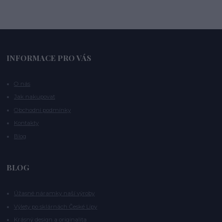
INFORMACE PRO VÁS
O nás
Jak nakupovat
Obchodní podmínky
Kontakty
Blog
BLOG
Úžasné náramky naší výroby
Výlety po sklárnách České Lípy
Krásný design a originalita