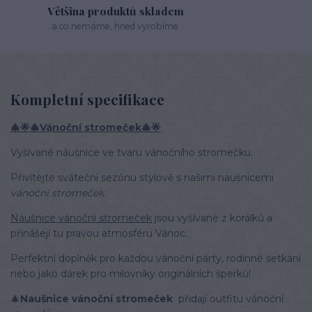
Většina produktů skladem
..a co nemáme, hned vyrobíme
Kompletní specifikace
🎄🌟🎄Vánoční stromeček🎄🌟
Vyšívané náušnice ve tvaru vánočního stromečku.
Přivítejte sváteční sezónu stylově s našimi naušnicemi
vánoční stromeček
.
Náušnice vánoční stromeček
jsou vyšívané z korálků a
přinášejí tu pravou atmosféru Vánoc.
Perfektní doplněk pro každou vánoční párty, rodinné setkání
nebo jako dárek pro milovníky originálních šperků!
🎄
Naušnice vánoční stromeček
přidají outfitu vánoční