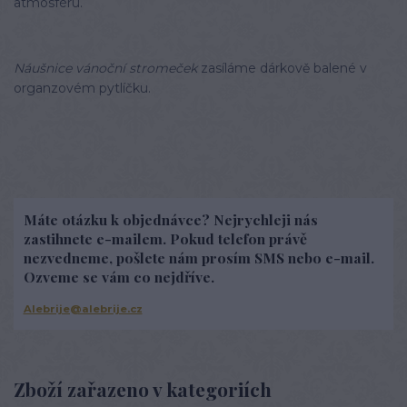
atmosféru.
Náušnice vánoční stromeček
zasíláme dárkově balené v
organzovém pytlíčku.
Máte otázku k objednávce? Nejrychleji nás
zastihnete e-mailem. Pokud telefon právě
nezvedneme, pošlete nám prosím SMS nebo e-mail.
Ozveme se vám co nejdříve.
Alebrije@alebrije.cz
Zboží zařazeno v kategoriích