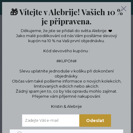
ORIGINÁLNÍ A JEDINEČNÉ ŠPERKY A DESINGOVÉ TRENKY V
🎁 Vítejte v Alebrije! Vašich 10 %
LIMITKÁCH
je připravena.
0
ks
CZK
0 Kč
Děkujeme, že jste se přidali do světa Alebrije. ❤️
Jako malé poděkování od nás Vám posíláme slevový
Menu
kupón na 10 % na Vaši první objednávku.
Kód slevového kupónu :
Hledat
#KUPON#
Slevu uplatníte jednoduše v košíku při dokončení
Úvod
ŠPERKY
Náušnice
Vánoční stromeček
objednávky.
Občas vám také pošleme informace o nových kolekcích,
Vánoční stromeček
limitovaných edicích nebo akcích.
Žádný spam jen to, co by Vás opravdu mohlo zajímat.
Přejeme vám příjemné nakupování.
Kristin & Alebrije
Novinka
TOP produkt
Odeslat