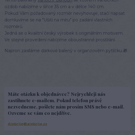
ozdob nabízíme v šířce 35 cm a v délce 140 cm.
Pokud Vám požadovaný rozměr nevyhovuje, stačí napsat
domluvíme se na "Ušití na míru" po zadání vlastních
rozměrů.
Jedná se o kvalitní český výrobek s originálním motivem.
Ve stejné provedení nabízíme oboustranné prostírání.
Napron zasíláme dárkově balený v organzovém pytlíčku.🎁
Máte otázku k objednávce? Nejrychleji nás
zastihnete e-mailem. Pokud telefon právě
nezvedneme, pošlete nám prosím SMS nebo e-mail.
Ozveme se vám co nejdříve.
Alebrije@alebrije.cz