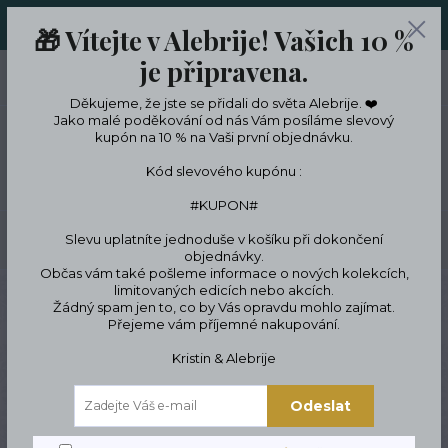
ORIGINÁLNÍ A JEDINEČNÉ ŠPERKY A DESINGOVÉ TRENKY V
🎁 Vítejte v Alebrije! Vašich 10 %
LIMITKÁCH
je připravena.
0
ks
CZK
0 Kč
Děkujeme, že jste se přidali do světa Alebrije. ❤️
Jako malé poděkování od nás Vám posíláme slevový
kupón na 10 % na Vaši první objednávku.
Menu
Kód slevového kupónu :
#KUPON#
Slevu uplatníte jednoduše v košíku při dokončení
Hledat
objednávky.
Občas vám také pošleme informace o nových kolekcích,
limitovaných edicích nebo akcích.
Úvod
Designové dekorace a bydlení
Dekorativní prostírání, ubrusy, běhouny
Žádný spam jen to, co by Vás opravdu mohlo zajímat.
Vánoční Běhohoun
Přejeme vám příjemné nakupování.
Vánoční Běhohoun
Kristin & Alebrije
Odeslat