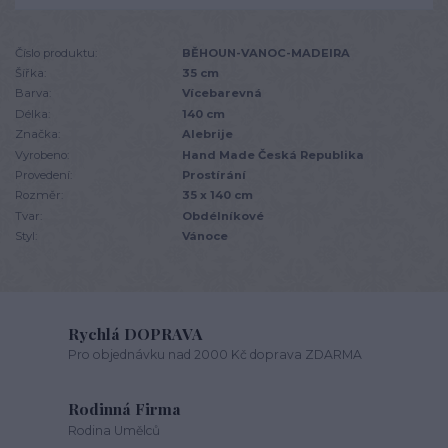
Číslo produktu:
BĚHOUN-VANOC-MADEIRA
Šířka:
35 cm
Barva:
Vícebarevná
Délka:
140 cm
Značka:
Alebrije
Vyrobeno:
Hand Made Česká Republika
Provedení:
Prostírání
Rozměr:
35 x 140 cm
Tvar:
Obdélníkové
Styl:
Vánoce
Rychlá DOPRAVA
Pro objednávku nad 2000 Kč doprava ZDARMA
Rodinná Firma
Rodina Umělců