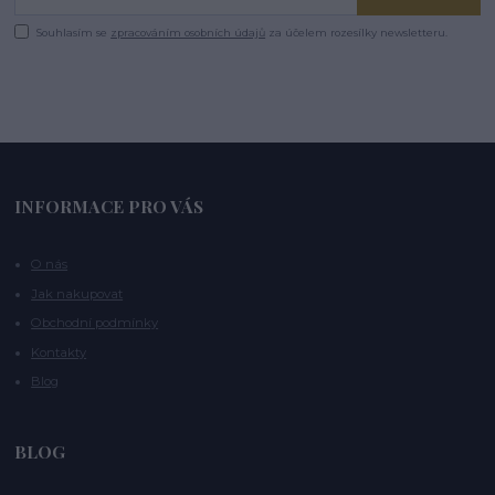
Souhlasím se
zpracováním osobních údajů
za účelem rozesílky newsletteru.
INFORMACE PRO VÁS
O nás
Jak nakupovat
Obchodní podmínky
Kontakty
Blog
BLOG