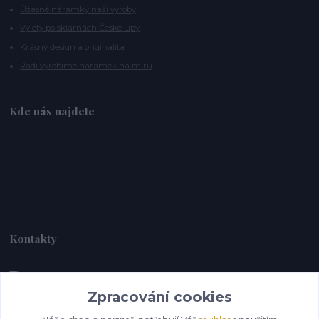
Úžasné náramky naší výroby
Výlety po sklárnách České Lípy
Krásný design a originalita
Rádi vyrobíme náramek na míru
Kde nás najdete
Kontakty
Zpracování cookies
Alebrije@alebrije.cz