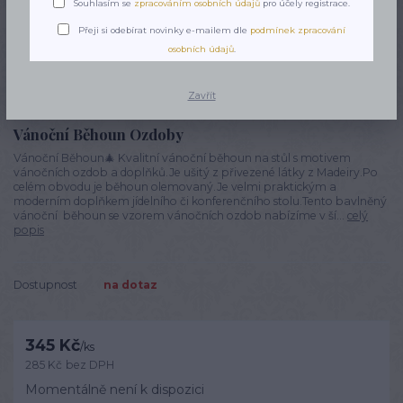
Souhlasím se
zpracováním osobních údajů
pro účely registrace.
Přeji si odebírat novinky e-mailem dle
podmínek zpracování
osobních údajů
.
Zavřít
Vánoční Běhoun Ozdoby
Vánoční Běhoun🎄 Kvalitní vánoční běhoun na stůl s motivem
vánočních ozdob a doplňků.Je ušitý z přivezené látky z Madeiry.Po
celém obvodu je běhoun olemovaný.Je velmi praktickým a
moderním doplňkem jídelního či konferenčního stolu.Tento bavlněný
vánoční běhoun se vzorem vánočních ozdob nabízíme v ší...
celý
popis
Dostupnost
na dotaz
345 Kč
/
ks
285 Kč
bez DPH
Momentálně není k dispozici