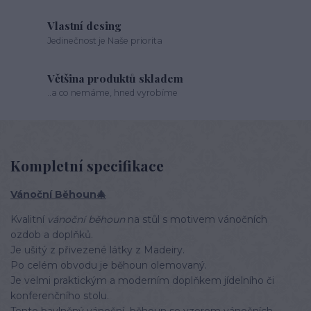
Vlastní desing
Jedinečnost je Naše priorita
Většina produktů skladem
..a co nemáme, hned vyrobíme
Kompletní specifikace
Vánoční Běhoun🎄
Kvalitní
vánoční běhoun
na stůl s motivem vánočních
ozdob a doplňků.
Je ušitý z přivezené látky z Madeiry.
Po celém obvodu je běhoun olemovaný.
Je velmi praktickým a moderním doplňkem jídelního či
konferenčního stolu.
Tento bavlněný
vánoční běhoun
se vzorem vánočních