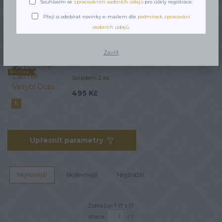
Souhlasím se
zpracováním osobních údajů
pro účely registrace.
Přeji si odebírat novinky e-mailem dle
podmínek zpracování
osobních údajů
.
Nejprodávanější
Zavřít
Náramek Larimar Velrybí Ocas
TOP produkt
Novinka
Skladem 2 ks
495 Kč
1.
Upřesnit parametry
Nejnovější
Nejlevnější
Nejdražší
Zobrazuji 1-17 z 17
strana
z 1