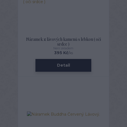
Náramek z lávových kamenů s lebkou ( oči
srdce )
Není skladem
395 Kč
/
ks
Detail