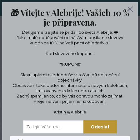
ORIGINÁLNÍ A JEDINEČNÉ ŠPERKY A DESINGOVÉ TRENKY V
🎁 Vítejte v Alebrije! Vašich 10 %
LIMITKÁCH
je připravena.
0
ks
CZK
0 Kč
Děkujeme, že jste se přidali do světa Alebrije. ❤️
Jako malé poděkování od nás Vám posíláme slevový
kupón na 10 % na Vaši první objednávku.
Menu
Kód slevového kupónu :
#KUPON#
Slevu uplatníte jednoduše v košíku při dokončení
Hledat
objednávky.
Občas vám také pošleme informace o nových kolekcích,
limitovaných edicích nebo akcích.
Úvod
ŠPERKY
Náramky
Náramky podle znamení zvěrokruhu
Váhy
Žádný spam jen to, co by Vás opravdu mohlo zajímat.
23.9. - 23.10.
Přejeme vám příjemné nakupování.
Váhy 23.9. -
Kristin & Alebrije
23.10.
Odeslat