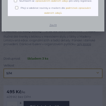
Souhlasím se
zpracováním osobních údajů
pro účely registrace.
Přeji si odebírat novinky e-mailem dle
podmínek zpracování
osobních údajů
.
Zavřít
Pánské Trenky lebky - Dia de Los Muertos - Velké
Ručně šité trenky s lebkou v mexickém stylu z látky z Madeiry.
Limitovaná edice, originální střih a ladící detaily. Pánské i dámské
provedení. Dárkové balení v organzovém pytlíčku.
celý popis
Dostupnost
Skladem 3 ks
Velikost
495 Kč
/
ks
409 Kč
bez DPH