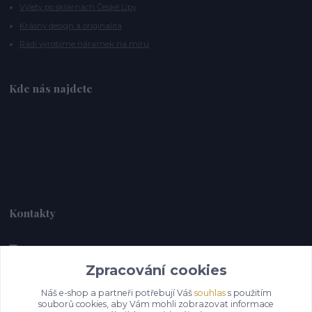
Výlety po sklárnách České Lípy
Krásný design a originalita
Rádi vyrobíme náramek na míru
Kde nás najdete
Kontakty
Zpracování cookies
Alebrije@alebrije.cz
Náš e-shop a partneři potřebují Váš
souhlas
s použitím
souborů cookies, aby Vám mohli zobrazovat informace