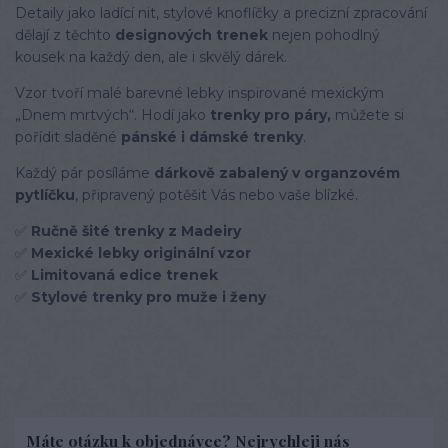
Detaily jako ladící nit, stylové knoflíčky a precizní zpracování
dělají z těchto
designových trenek
nejen pohodlný
kousek na každý den, ale i skvělý dárek.
Vzor tvoří malé barevné lebky inspirované mexickým
„Dnem mrtvých“. Hodí jako
trenky pro páry,
můžete si
pořídit sladěné
pánské i dámské trenky
.
Každý pár posíláme
dárkově zabalený v organzovém
pytlíčku
, připravený potěšit Vás nebo vaše blízké.
✅
Ručně šité trenky z Madeiry
✅
Mexické lebky originální vzor
✅
Limitovaná edice trenek
✅
Stylové trenky pro muže i ženy
Máte otázku k objednávce? Nejrychleji nás