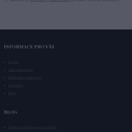
Souhlasím se
zpracováním osobních údajů
za účelem rozesílky newsletteru.
INFORMACE PRO VÁS
O nás
Jak nakupovat
Obchodní podmínky
Kontakty
Blog
BLOG
Úžasné náramky naší výroby