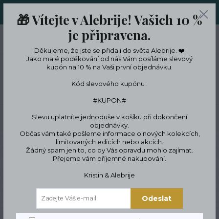
ORIGINÁLNÍ A JEDINEČNÉ ŠPERKY A DESINGOVÉ TRENKY V
🎁 Vítejte v Alebrije! Vašich 10 %
LIMITKÁCH
je připravena.
0
ks
CZK
0 Kč
Děkujeme, že jste se přidali do světa Alebrije. ❤️
Jako malé poděkování od nás Vám posíláme slevový
kupón na 10 % na Vaši první objednávku.
Menu
Kód slevového kupónu :
#KUPON#
Slevu uplatníte jednoduše v košíku při dokončení
Hledat
objednávky.
Občas vám také pošleme informace o nových kolekcích,
limitovaných edicích nebo akcích.
Úvod
Trenky
Pánské trenky
Trenýrky s lebkou
Žádný spam jen to, co by Vás opravdu mohlo zajímat.
Přejeme vám příjemné nakupování.
Trenýrky s lebkou
Kristin & Alebrije
Odeslat
Novinka