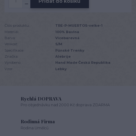
Přidat do košíku
Číslo produktu:
TRE-P-MUERTOS-velke-1
Materiál:
100% Bavlna
Barva:
Vícebarevná
Velikost:
S/M
Specifikace:
Pánské Trenky
Značka:
Alebrije
Vyrobeno:
Hand Made Česká Republika
Vzor:
Lebky
Rychlá DOPRAVA
Pro objednávku nad 2000 Kč doprava ZDARMA
Rodinná Firma
Rodina Umělců