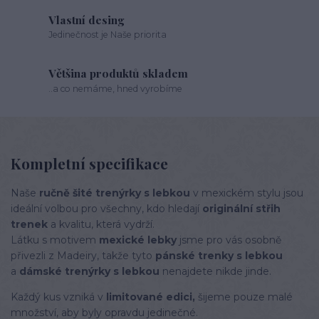
Vlastní desing
Jedinečnost je Naše priorita
Většina produktů skladem
..a co nemáme, hned vyrobíme
Kompletní specifikace
Naše
ručně šité trenýrky s lebkou
v mexickém stylu jsou
ideální volbou pro všechny, kdo hledají
originální střih
trenek
a kvalitu, která vydrží.
Látku s motivem
mexické lebky
jsme pro vás osobně
přivezli z Madeiry, takže tyto
pánské trenky s lebkou
a
dámské trenýrky s lebkou
nenajdete nikde jinde.
Každý kus vzniká v
limitované edici,
šijeme pouze malé
množství, aby byly opravdu jedinečné.