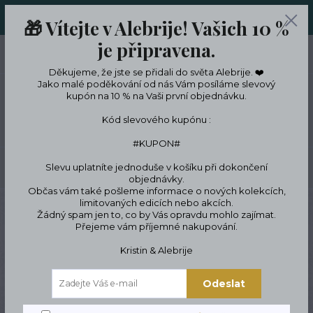
ORIGINÁLNÍ A JEDINEČNÉ ŠPERKY A DESINGOVÉ TRENKY V
🎁 Vítejte v Alebrije! Vašich 10 %
LIMITKÁCH
je připravena.
0
ks
CZK
0 Kč
Děkujeme, že jste se přidali do světa Alebrije. ❤️
Jako malé poděkování od nás Vám posíláme slevový
kupón na 10 % na Vaši první objednávku.
Menu
Kód slevového kupónu :
#KUPON#
Slevu uplatníte jednoduše v košíku při dokončení
Hledat
objednávky.
Občas vám také pošleme informace o nových kolekcích,
limitovaných edicích nebo akcích.
Úvod
Podle témat a zájmů
Zájmy a koníčky
Motorkáři & biker kultura
Žádný spam jen to, co by Vás opravdu mohlo zajímat.
Trenky s lebkami
Přejeme vám příjemné nakupování.
Trenky s lebkami
Kristin & Alebrije
Odeslat
Novinka