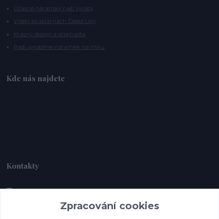
Úžasné náramky naší výroby
Výlety po sklárnách České Lípy
Krásný design a originalita
Rádi vyrobíme náramek na míru
Kde nás najdete
Kontakty
Zpracování cookies
Alebrije@alebrije.cz