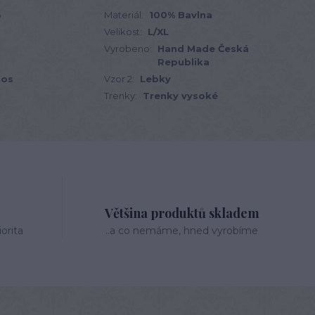
3
Materiál:
100% Bavlna
Velikost:
L/XL
Vyrobeno:
Hand Made Česká
Republika
tos
Vzor 2:
Lebky
Trenky:
Trenky vysoké
Většina produktů skladem
orita
..a co nemáme, hned vyrobíme