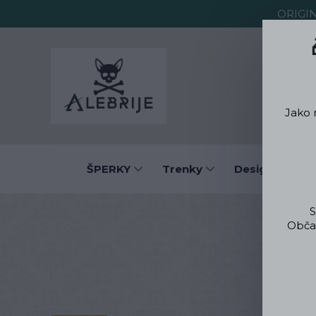
ORIGI
O Alebrije
Jako 
ŠPERKY
Trenky
Designové obl
S
Občas