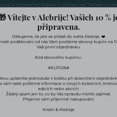
NÁLNÍ A JEDINEČNÉ ŠPERKY A DESINGOVÉ TRENKY V LIM
🎁 Vítejte v Alebrije! Vašich 10 % j
Nákup u nás
Kontakty
Ochrana soukromí
Blog
připravena.
Děkujeme, že jste se přidali do světa Alebrije. ❤️
Hledat
malé poděkování od nás Vám posíláme slevový kupón na 1
Vaši první objednávku.
Kód slevového kupónu :
ečení a doplňky
Podle témat a zájmů
Designo
#KUPON#
levu uplatníte jednoduše v košíku při dokončení objednávk
 vám také pošleme informace o nových kolekcích, limito
Úvod
Trenky
Dámské trenky
Trenky na spaní Lebky
edicích nebo akcích.
Žádný spam jen to, co by Vás opravdu mohlo zajímat.
Trenky na spaní Lebky
Přejeme vám příjemné nakupování.
Kristin & Alebrije
Trenky Dia de Los