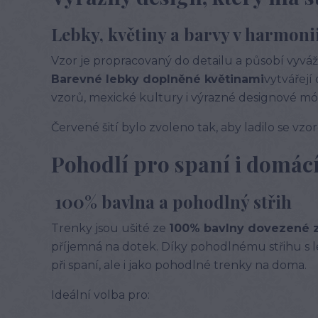
Lebky, květiny a barvy v harmoni
Vzor je propracovaný do detailu a působí vyvá
Barevné lebky doplněné květinami
vytvářejí
vzorů, mexické kultury i výrazné designové mó
Červené šití bylo zvoleno tak, aby ladilo se vz
Pohodlí pro spaní i domác
100% bavlna a pohodlný střih
Trenky jsou ušité ze
100% bavlny dovezené 
příjemná na dotek. Díky pohodlnému střihu s 
při spaní, ale i jako pohodlné trenky na doma.
Ideální volba pro: