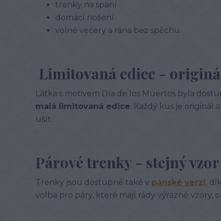
trenky na spaní
domácí nošení
volné večery a rána bez spěchu
Limitovaná edice - originá
Látka s motivem Día de los Muertos byla dost
malá limitovaná edice
. Každý kus je originá
ušít.
Párové trenky - stejný vzor
Trenky jsou dostupné také v
pánské verzi
, d
volba pro páry, které mají rády výrazné vzory, or