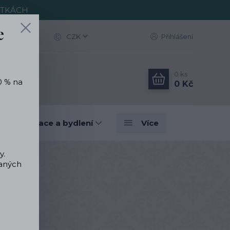
ITKÁCH
e
CZK
Přihlášení
0
ks
0 % na
0 Kč
vé dekorace a bydlení
Více
y.
vaných
 Muertos