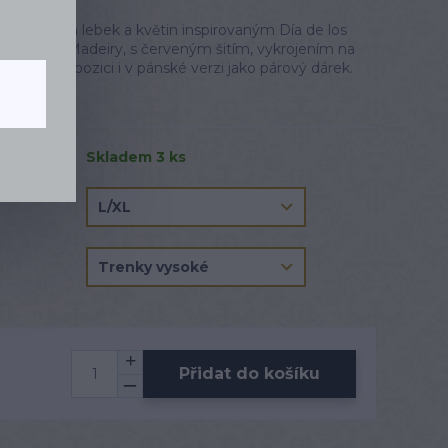
 s motivem lebek a květin inspirovaným Día de los
 bavlny z Madeiry, s červeným šitím, vykrojením na
ihem. K dispozici i v pánské verzi jako párový dárek.
Skladem 3 ks
Přidat do košíku