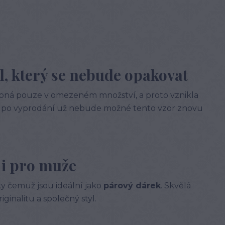
l, který se nebude opakovat
upná pouze v omezeném množství, a proto vznikla
l a po vyprodání už nebude možné tento vzor znovu
 i pro muže
íky čemuž jsou ideální jako
párový dárek
. Skvělá
iginalitu a společný styl.