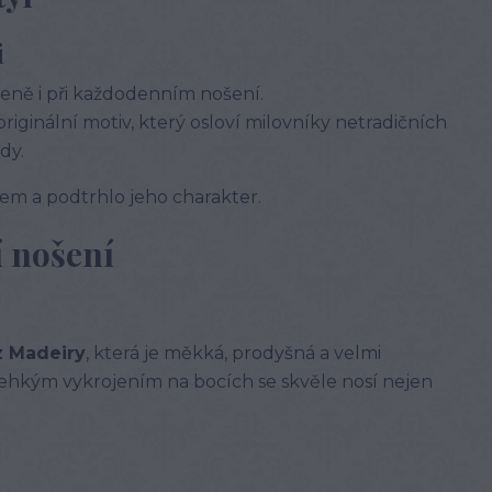
i
ženě i při každodenním nošení.
 originální motiv, který osloví milovníky netradičních
dy.
orem a podtrhlo jeho charakter.
í nošení
z Madeiry
, která je měkká, prodyšná a velmi
lehkým vykrojením na bocích se skvěle nosí nejen