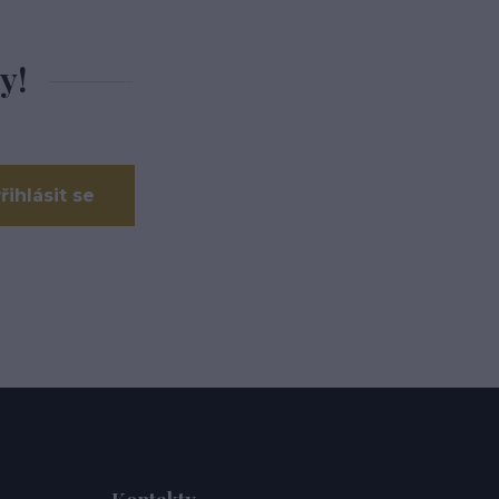
y!
řihlásit se