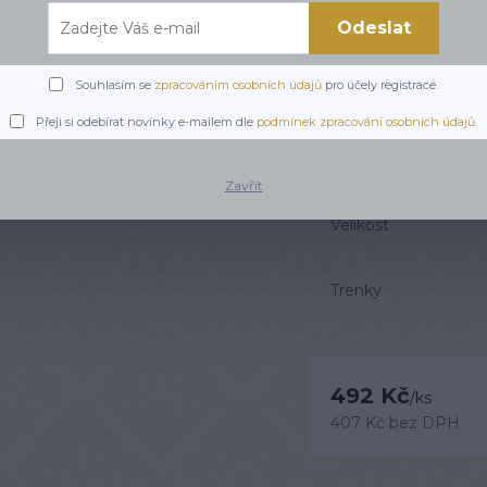
Odeslat
Stylové trenky na spaní
Muertos. Ušité ze 100%
bocích a originálním stř
Souhlasím se
zpracováním osobních údajů
pro účely registrace.
celý popis
Přeji si odebírat novinky e-mailem dle
podmínek zpracování osobních údajů
.
Dostupnost
Zavřít
Velikost
Trenky
492 Kč
/
ks
407 Kč
bez DPH