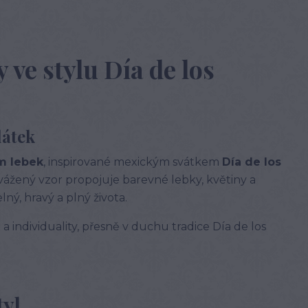
 ve stylu Día de los
látek
em lebek
, inspirované mexickým svátkem
Día de los
yvážený vzor propojuje barevné lebky, květiny a
ý, hravý a plný života.
 a individuality, přesně v duchu tradice Día de los
tyl