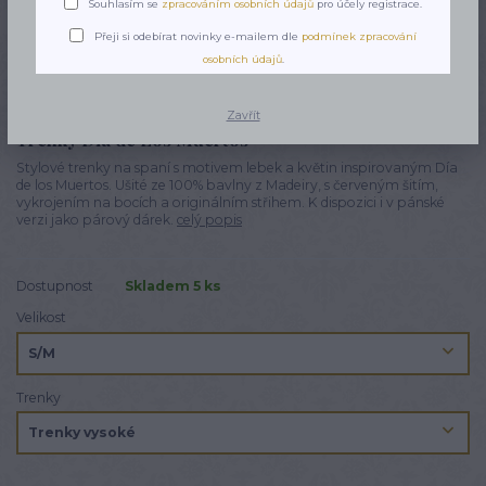
Souhlasím se
zpracováním osobních údajů
pro účely registrace.
Přeji si odebírat novinky e-mailem dle
podmínek zpracování
osobních údajů
.
Zavřít
Trenky Dia de Los Muertos
Stylové trenky na spaní s motivem lebek a květin inspirovaným Día
de los Muertos. Ušité ze 100% bavlny z Madeiry, s červeným šitím,
vykrojením na bocích a originálním střihem. K dispozici i v pánské
verzi jako párový dárek.
celý popis
Dostupnost
Skladem 5 ks
Velikost
Trenky