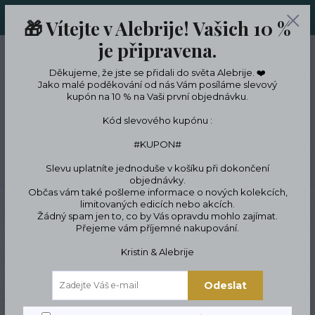
ORIGINÁLNÍ A JEDINEČNÉ ŠPERKY A DESINGOVÉ TRENKY V
🎁 Vítejte v Alebrije! Vašich 10 %
LIMITKÁCH
je připravena.
0
ks
CZK
0 Kč
Děkujeme, že jste se přidali do světa Alebrije. ❤️
Jako malé poděkování od nás Vám posíláme slevový
kupón na 10 % na Vaši první objednávku.
Menu
Kód slevového kupónu :
#KUPON#
Slevu uplatníte jednoduše v košíku při dokončení
Hledat
objednávky.
Občas vám také pošleme informace o nových kolekcích,
limitovaných edicích nebo akcích.
Úvod
Trenky
Dámské trenky
Trenky na spaní Lebky
Žádný spam jen to, co by Vás opravdu mohlo zajímat.
Přejeme vám příjemné nakupování.
Trenky na spaní Lebky
Kristin & Alebrije
Odeslat
Novinka