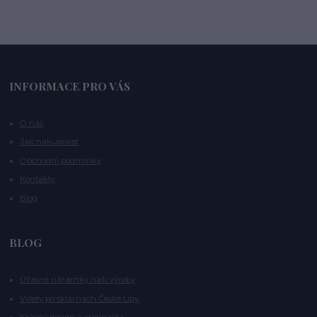
INFORMACE PRO VÁS
O nás
Jak nakupovat
Obchodní podmínky
Kontakty
Blog
BLOG
Úžasné náramky naší výroby
Výlety po sklárnách České Lípy