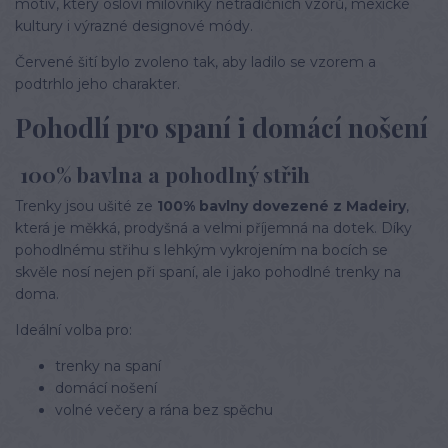
motiv, který osloví milovníky netradičních vzorů, mexické
kultury i výrazné designové módy.
Červené šití bylo zvoleno tak, aby ladilo se vzorem a
podtrhlo jeho charakter.
Pohodlí pro spaní i domácí nošení
100% bavlna a pohodlný střih
Trenky jsou ušité ze
100% bavlny dovezené z Madeiry
,
která je měkká, prodyšná a velmi příjemná na dotek. Díky
pohodlnému střihu s lehkým vykrojením na bocích se
skvěle nosí nejen při spaní, ale i jako pohodlné trenky na
doma.
Ideální volba pro:
trenky na spaní
domácí nošení
volné večery a rána bez spěchu