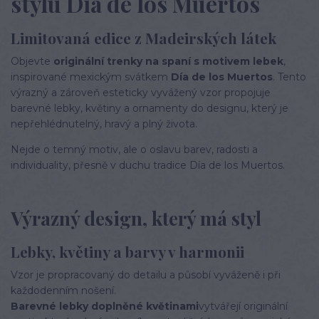
stylu Día de los Muertos
Limitovaná edice z Madeirských látek
Objevte
originální trenky na spaní s motivem lebek
,
inspirované mexickým svátkem
Día de los Muertos
. Tento
výrazný a zároveň esteticky vyvážený vzor propojuje
barevné lebky, květiny a ornamenty do designu, který je
nepřehlédnutelný, hravý a plný života.
Nejde o temný motiv, ale o oslavu barev, radosti a
individuality, přesně v duchu tradice Día de los Muertos.
Výrazný design, který má styl
Lebky, květiny a barvy v harmonii
Vzor je propracovaný do detailu a působí vyváženě i při
každodenním nošení.
Barevné lebky doplněné květinami
vytvářejí originální