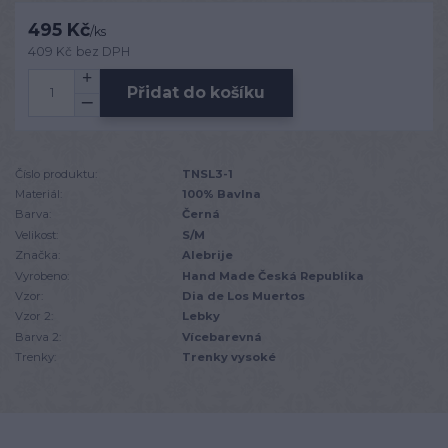
495 Kč
/
ks
409 Kč
bez DPH
Přidat do košíku
Číslo produktu:
TNSL3-1
Materiál:
100% Bavlna
Barva:
Černá
Velikost:
S/M
Značka:
Alebrije
Vyrobeno:
Hand Made Česká Republika
Vzor:
Dia de Los Muertos
Vzor 2:
Lebky
Barva 2:
Vícebarevná
Trenky:
Trenky vysoké