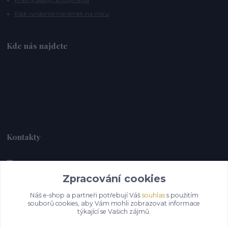
Krásný design a originalita
Rádi vyrobíme náramek na míru
Kde nás najdete
Kontakty
Zpracování cookies
Alebrije@alebrije.cz
Náš e-shop a partneři potřebují Váš
souhlas
s použitím
souborů cookies, aby Vám mohli zobrazovat informace
týkající se Vašich zájmů.