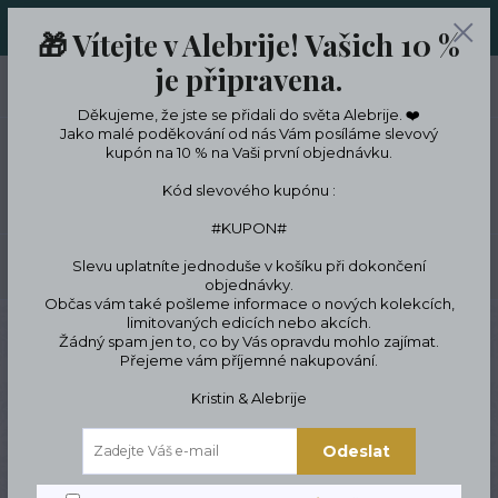
ORIGINÁLNÍ A JEDINEČNÉ ŠPERKY A DESINGOVÉ TRENKY V
🎁 Vítejte v Alebrije! Vašich 10 %
LIMITKÁCH
je připravena.
0
ks
CZK
0 Kč
Děkujeme, že jste se přidali do světa Alebrije. ❤️
Jako malé poděkování od nás Vám posíláme slevový
kupón na 10 % na Vaši první objednávku.
Menu
Kód slevového kupónu :
#KUPON#
Slevu uplatníte jednoduše v košíku při dokončení
Hledat
objednávky.
Občas vám také pošleme informace o nových kolekcích,
limitovaných edicích nebo akcích.
Úvod
Trenky
Dámské trenky
Trenky bavlna pandy
Žádný spam jen to, co by Vás opravdu mohlo zajímat.
Přejeme vám příjemné nakupování.
Trenky bavlna pandy
Kristin & Alebrije
Odeslat
Novinka