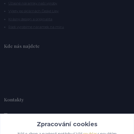
Úžasné náramky naší výroby
Výlety po sklárnách České Lípy
Krásný design a originalita
Rádi vyrobíme náramek na míru
Kde nás najdete
Kontakty
Zpracování cookies
Alebrije@alebrije.cz
Náš e-shop a partneři potřebují Váš
souhlas
s použitím