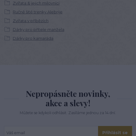
Zvířata & jejich milovníci
Ručně šité trenky Alebrije
Zvířata v příbězích
Dárky pro přítele manžela
Dárky pro kamaráda
Nepropásněte novinky,
akce a slevy!
Můžete se kdykoli odhlásit. Zasíláme jednou za 14 dní.
Přihlásit se