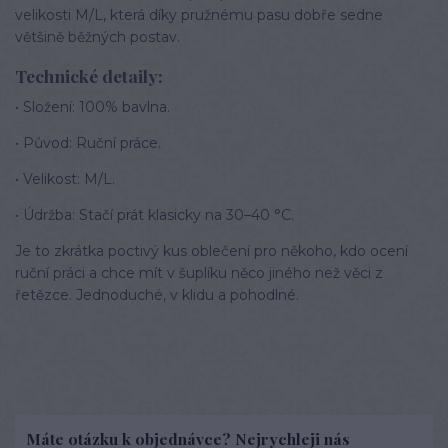
velikosti M/L, která díky pružnému pasu dobře sedne
většině běžných postav.
Technické detaily:
• Složení: 100% bavlna.
• Původ: Ruční práce.
• Velikost: M/L.
• Údržba: Stačí prát klasicky na 30–40 °C.
Je to zkrátka poctivý kus oblečení pro někoho, kdo ocení
ruční práci a chce mít v šuplíku něco jiného než věci z
řetězce. Jednoduché, v klidu a pohodlné.
Máte otázku k objednávce? Nejrychleji nás