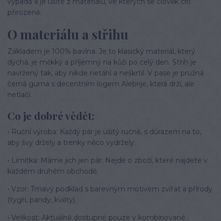
vypadá a je ušité z materiálů, ve kterých se člověk cítí
přirozeně.
O materiálu a střihu
Základem je 100% bavlna. Je to klasický materiál, který
dýchá, je měkký a příjemný na kůži po celý den. Střih je
navržený tak, aby nikde netáhl a neškrtil. V pase je pružná
černá guma s decentním logem Alebrije, která drží, ale
netlačí.
Co je dobré vědět:
• Ruční výroba: Každý pár je ušitý ručně, s důrazem na to,
aby švy držely a trenky něco vydržely.
• Limitka: Máme jich jen pár. Nejde o zboží, které najdete v
každém druhém obchodě.
• Vzor: Tmavý podklad s barevným motivem zvířat a přírody
(tygři, pandy, květy).
• Velikost: Aktuálně dostupné pouze v kombinované