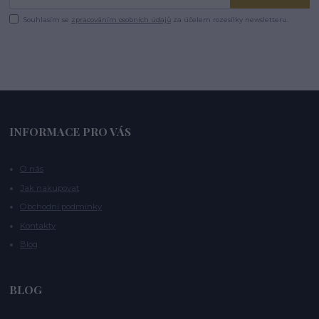
Souhlasím se
zpracováním osobních údajů
za účelem rozesílky newsletteru.
INFORMACE PRO VÁS
O nás
Jak nakupovat
Obchodní podmínky
Kontakty
Blog
BLOG