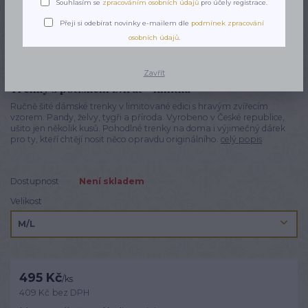
Souhlasím se
zpracováním osobních údajů
pro účely registrace.
Přeji si odebírat novinky e-mailem dle
podmínek zpracování
osobních údajů
.
Zavřít
Trenky s potiskem zvířat - limitka
Ručně šité dámské trenky v limitované edici s hravým zvířecím
vzorem. Pandy, želvy, tygři a příroda. Vyrobeno v České republice,
ušito jen několik kusů. Pohodlné trenky na doma i výjimečný dárek
pro ty, kteří chtějí nosit něco opravdu originálního.
celý popis
Dostupnost
Není skladem
Velikost
495 Kč
/
ks
409 Kč
bez DPH