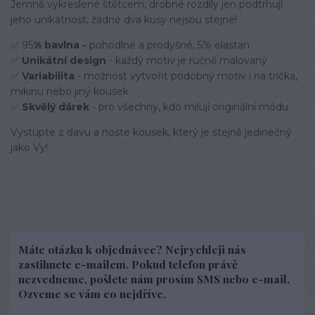
Jemně vykreslené štětcem, drobné rozdíly jen podtrhují
jeho unikátnost, žádné dva kusy nejsou stejné!
✅ 95
% bavlna -
pohodlné a prodyšné, 5% elastan
✅
Unikátní design
- každý motiv je ručně malovaný
✅
Variabilita
- možnost vytvořit podobný motiv i na trička,
mikinu nebo jiný kousek
✅
Skvělý dárek
- pro všechny, kdo milují originální módu
Vystupte z davu a noste kousek, který je stejně jedinečný
jako Vy!
Máte otázku k objednávce? Nejrychleji nás
zastihnete e-mailem. Pokud telefon právě
nezvedneme, pošlete nám prosím SMS nebo e-mail.
Ozveme se vám co nejdříve.