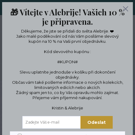
ORIGINÁLNÍ A JEDINEČNÉ ŠPERKY A DESINGOVÉ TRENKY V
🎁 Vítejte v Alebrije! Vašich 10 %
LIMITKÁCH
je připravena.
0
ks
CZK
0 Kč
Děkujeme, že jste se přidali do světa Alebrije. ❤️
Jako malé poděkování od nás Vám posíláme slevový
kupón na 10 % na Vaši první objednávku.
Menu
Kód slevového kupónu :
#KUPON#
Slevu uplatníte jednoduše v košíku při dokončení
Hledat
objednávky.
Občas vám také pošleme informace o nových kolekcích,
limitovaných edicích nebo akcích.
Úvod
Designové oblečení a doplňky
Designové oblečení
Trička a tílka
Žádný spam jen to, co by Vás opravdu mohlo zajímat.
Tílko s lebkou
Přejeme vám příjemné nakupování.
Tílko s lebkou
Kristin & Alebrije
Odeslat
Novinka