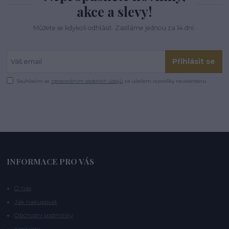
akce a slevy!
Můžete se kdykoli odhlásit. Zasíláme jednou za 14 dní.
Přihlásit se
Souhlasím se
zpracováním osobních údajů
za účelem rozesílky newsletteru.
INFORMACE PRO VÁS
O nás
Jak nakupovat
Obchodní podmínky
Kontakty