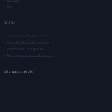
Blog
BLOG
Úžasné náramky naší výroby
Výlety po sklárnách České Lípy
Krásný design a originalita
Rádi vyrobíme náramek na míru
Kde nás najdete