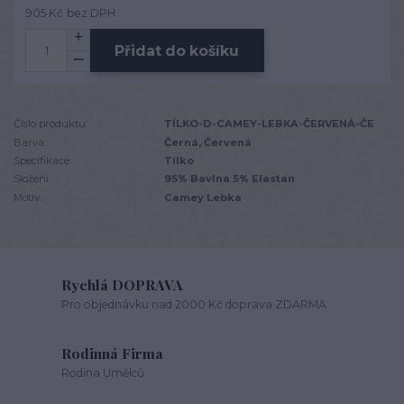
905 Kč
bez DPH
Přidat do košíku
Číslo produktu:
TÍLKO-D-CAMEY-LEBKA-ČERVENÁ-ČE
Barva:
Černá, Červená
Specifikace:
Tílko
Složení:
95% Bavlna 5% Elastan
Motiv:
Camey Lebka
Rychlá DOPRAVA
Pro objednávku nad 2000 Kč doprava ZDARMA
Rodinná Firma
Rodina Umělců