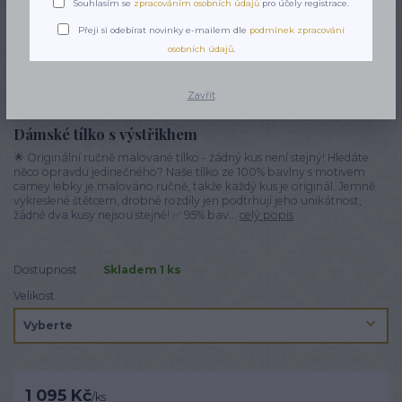
Souhlasím se
zpracováním osobních údajů
pro účely registrace.
Přeji si odebírat novinky e-mailem dle
podmínek zpracování
osobních údajů
.
Zavřít
Dámské tílko s výstřikhem
🌟 Originální ručně malované tílko - žádný kus není stejný! Hledáte
něco opravdu jedinečného? Naše tílko ze 100% bavlny s motivem
camey lebky je malováno ručně, takže každý kus je originál. Jemně
vykreslené štětcem, drobné rozdíly jen podtrhují jeho unikátnost,
žádné dva kusy nejsou stejné! ✅ 95% bav...
celý popis
Dostupnost
Skladem 1 ks
Velikost
1 095 Kč
/
ks