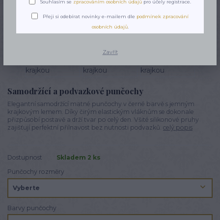
Souhlasím se
zpracováním osobních údajů
pro účely registrace.
Novinka
Přeji si odebírat novinky e-mailem dle
podmínek zpracování
osobních údajů
.
Zavřít
Samodržící a podvazkové punčochy
Elegantní samodržící matné punčochy v černé barvě s jemným
krajkovým lemem. Díky čirým elastickým vláknům se dokonale
přizpůsobí postavě a drží tvar po celý den. Všité silikonové pruhy
zajišťují perfektní přilnavost bez nutnosti podvazků.
celý popis
Dostupnost
Skladem 2 ks
Punčochy rozměry
Barvy punčochy