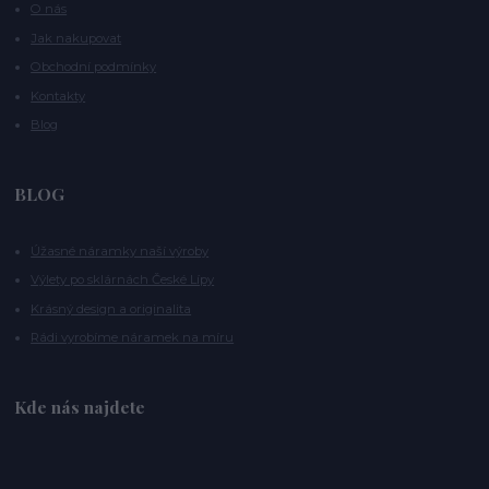
O nás
Jak nakupovat
Obchodní podmínky
Kontakty
Blog
BLOG
Úžasné náramky naší výroby
Výlety po sklárnách České Lípy
Krásný design a originalita
Rádi vyrobíme náramek na míru
Kde nás najdete