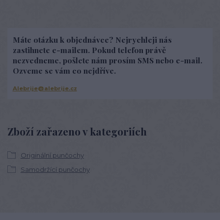
Máte otázku k objednávce? Nejrychleji nás
zastihnete e-mailem. Pokud telefon právě
nezvedneme, pošlete nám prosím SMS nebo e-mail.
Ozveme se vám co nejdříve.
Alebrije@alebrije.cz
Zboží zařazeno v kategoriích
Originální punčochy
Samodržící punčochy