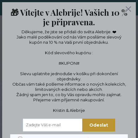
ORIGINÁLNÍ A JEDINEČNÉ ŠPERKY A DESINGOVÉ TRENKY V
🎁 Vítejte v Alebrije! Vašich 10 %
LIMITKÁCH
je připravena.
0
ks
CZK
0 Kč
Děkujeme, že jste se přidali do světa Alebrije. ❤️
Jako malé poděkování od nás Vám posíláme slevový
kupón na 10 % na Vaši první objednávku.
Menu
Kód slevového kupónu :
#KUPON#
Slevu uplatníte jednoduše v košíku při dokončení
Hledat
objednávky.
Občas vám také pošleme informace o nových kolekcích,
limitovaných edicích nebo akcích.
Úvod
Designové oblečení a doplňky
Designové oblečení
Originální
Žádný spam jen to, co by Vás opravdu mohlo zajímat.
punčochy
Samodržící punčochy
Sexy samodržící punčochy s krajkou
Přejeme vám příjemné nakupování.
Sexy samodržící punčochy s
Kristin & Alebrije
krajkou
Odeslat