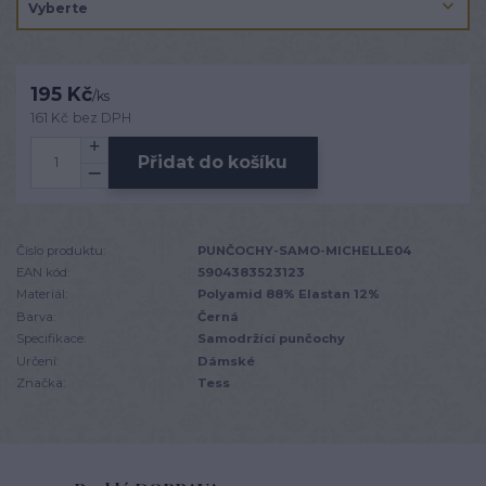
195 Kč
/
ks
161 Kč
bez DPH
Přidat do košíku
Číslo produktu:
PUNČOCHY-SAMO-MICHELLE04
EAN kód:
5904383523123
Materiál:
Polyamid 88% Elastan 12%
Barva:
Černá
Specifikace:
Samodržící punčochy
Určení:
Dámské
Značka:
Tess