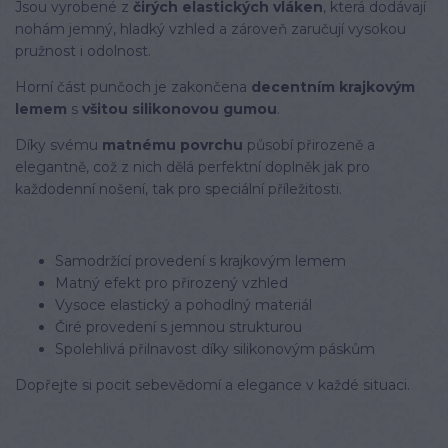
Jsou vyrobené z
čirých elastických vláken
, která dodávají
nohám jemný, hladký vzhled a zároveň zaručují vysokou
pružnost i odolnost.
Horní část punčoch je zakončena
decentním krajkovým
lemem
s
všitou silikonovou gumou
.
Díky svému
matnému povrchu
působí přirozeně a
elegantně, což z nich dělá perfektní doplněk jak pro
každodenní nošení, tak pro speciální příležitosti.
Samodržící provedení s krajkovým lemem
Matný efekt pro přirozený vzhled
Vysoce elastický a pohodlný materiál
Čiré provedení s jemnou strukturou
Spolehlivá přilnavost díky silikonovým páskům
Dopřejte si pocit sebevědomí a elegance v každé situaci.