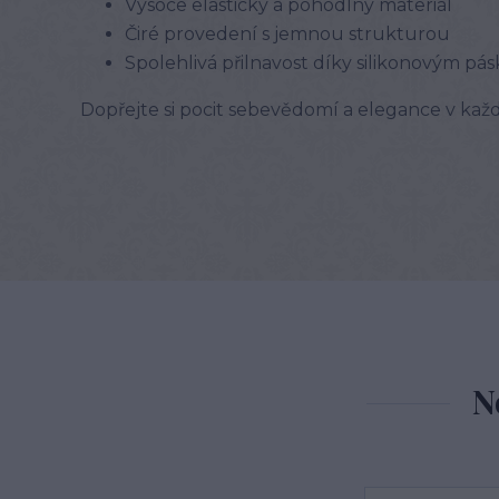
Vysoce elastický a pohodlný materiál
Čiré provedení s jemnou strukturou
Spolehlivá přilnavost díky silikonovým p
Dopřejte si pocit sebevědomí a elegance v každé
N