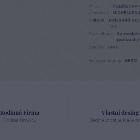
Číslo
PUNČOCHY-
produktu:
MICHELLE04
Materiál:
Polyamid 88%
12%
Specifikace:
Samodržíc
punčochy
Značka:
Tess
Barvy punčochy:
NERO
Rodinná Firma
Vlastní desing
Rodina Umělců
Jedinečnost je Naše pri