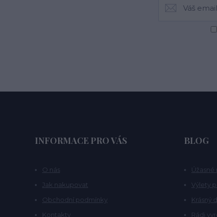
INFORMACE PRO VÁS
BLOG
O nás
Úžasné 
Jak nakupovat
Výlety 
Obchodní podmínky
Krásný d
Kontakty
Rádi vy