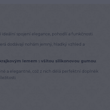
 ideální spojení elegance, pohodlí a funkčnosti.
která dodávají nohám jemný, hladký vzhled a
krajkovým lemem
s
všitou silikonovou gumou
.
ně a elegantně, což z nich dělá perfektní doplněk
ežitosti.
m