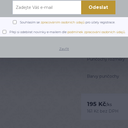
Odeslat
Elegantní samodržící 
lemem. Díky čirým elas
tvar po celý den. Všité 
Souhlasím se
zpracováním osobních údajů
pro účely registrace.
nutnosti podvazků.
cel
Přeji si odebírat novinky e-mailem dle
podmínek zpracování osobních údajů
.
Dostupnost
Zavřít
Punčochy rozměry
Barvy punčochy
195 Kč
/
ks
161 Kč
bez DPH