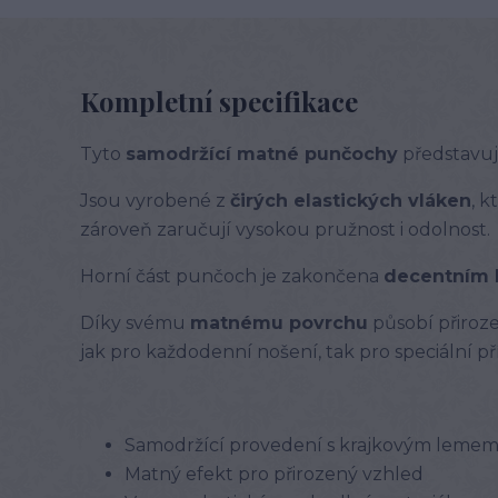
Kompletní specifikace
Tyto
samodržící matné punčochy
představují
Jsou vyrobené z
čirých elastických vláken
, 
zároveň zaručují vysokou pružnost i odolnost.
Horní část punčoch je zakončena
decentním 
Díky svému
matnému povrchu
působí přiroze
jak pro každodenní nošení, tak pro speciální příl
Samodržící provedení s krajkovým leme
Matný efekt pro přirozený vzhled