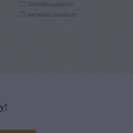
Originální punčochy
Samodržící punčochy
y!