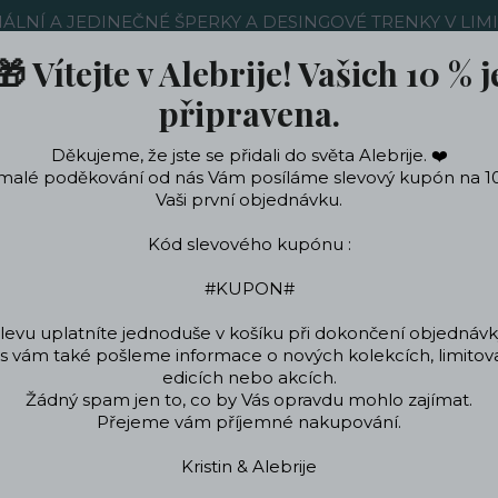
NÁLNÍ A JEDINEČNÉ ŠPERKY A DESINGOVÉ TRENKY V LIM
🎁 Vítejte v Alebrije! Vašich 10 % j
Nákup u nás
Kontakty
Ochrana soukromí
Blog
připravena.
Děkujeme, že jste se přidali do světa Alebrije. ❤️
Hledat
malé poděkování od nás Vám posíláme slevový kupón na 1
Vaši první objednávku.
Kód slevového kupónu :
ečení a doplňky
Podle témat a zájmů
Designo
#KUPON#
levu uplatníte jednoduše v košíku při dokončení objednávk
 vám také pošleme informace o nových kolekcích, limito
ky
Designové oblečení
Originální punčochy
Samodržící punčochy
edicích nebo akcích.
Žádný spam jen to, co by Vás opravdu mohlo zajímat.
 samodržící punčochy s kr
Přejeme vám příjemné nakupování.
Kristin & Alebrije
Samodržící a podv