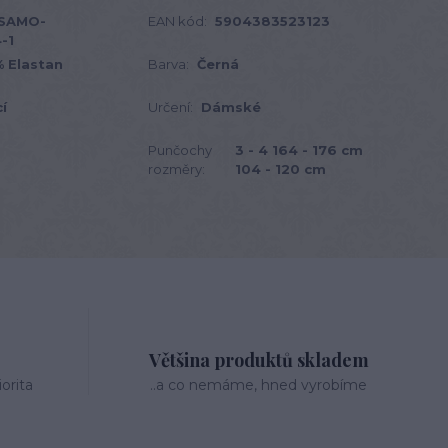
SAMO-
EAN kód:
5904383523123
-1
 Elastan
Barva:
Černá
í
Určení:
Dámské
Punčochy
3 - 4 164 - 176 cm
rozměry:
104 - 120 cm
Většina produktů skladem
orita
..a co nemáme, hned vyrobíme