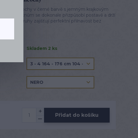
matné punčochy v černé barvě s jemným krajkovým
tickým vláknům se dokonale přizpůsobí postavě a drží
silikonové pruhy zajišťují perfektní přilnavost bez
ý popis
Skladem 2 ks
Přidat do košíku