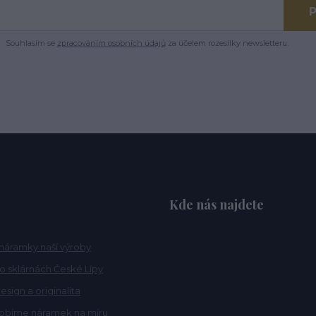
P
Souhlasím se
zpracováním osobních údajů
za účelem rozesílky newsletteru.
Kde nás najdete
náramky naší výroby
po sklárnách České Lípy
esign a originalita
robíme náramek na míru