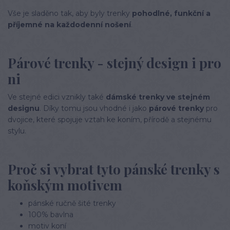
Vše je sladěno tak, aby byly trenky
pohodlné, funkční a
příjemné na každodenní nošení
.
Párové trenky - stejný design i pro
ni
Ve stejné edici vznikly také
dámské trenky ve stejném
designu
. Díky tomu jsou vhodné i jako
párové trenky
pro
dvojice, které spojuje vztah ke koním, přírodě a stejnému
stylu.
Proč si vybrat tyto pánské trenky s
koňským motivem
pánské ručně šité trenky
100% bavlna
motiv koní