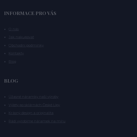
INFORMACE PRO VÁS
O nás
Jak nakupovat
Obchodní podmínky
Kontakty
Blog
BLOG
Úžasné náramky naší výroby
Výlety po sklárnách České Lípy
Krásný design a originalita
Rádi vyrobíme náramek na míru