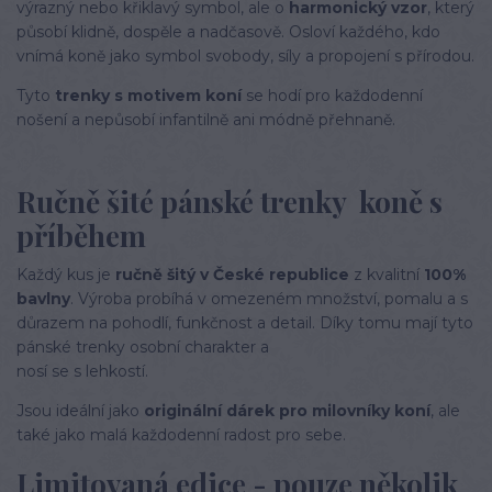
výrazný nebo křiklavý symbol, ale o
harmonický vzor
, který
působí klidně, dospěle a nadčasově. Osloví každého, kdo
vnímá koně jako symbol svobody, síly a propojení s přírodou.
Tyto
trenky s motivem koní
se hodí pro každodenní
nošení a nepůsobí infantilně ani módně přehnaně.
Ručně šité pánské trenky koně s
příběhem
Každý kus je
ručně šitý v České republice
z kvalitní
100%
bavlny
. Výroba probíhá v omezeném množství, pomalu a s
důrazem na pohodlí, funkčnost a detail. Díky tomu mají tyto
pánské trenky osobní charakter a
nosí se s lehkostí.
Jsou ideální jako
originální dárek pro milovníky koní
, ale
také jako malá každodenní radost pro sebe.
Limitovaná edice - pouze několik