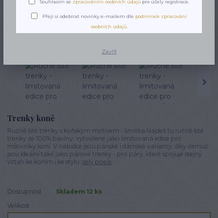
Souhlasím se
zpracováním osobních údajů
pro účely registrace.
Přeji si odebírat novinky e-mailem dle
podmínek zpracování
Novinka
osobních údajů
.
TOP produkt
Zavřít
Trenky koně
Ručně šité trenky s koňským motivem - limitka Najdeš tu ručně šité
trenky ze 100% bavlny, vytvořené jako limitovaná edice pro
milovníky koní. V nabídce jsou pánské i dámské varianty, díky čemuž
jsou ideální také jako párové trenky - pro páry, které spojuje stejný
vztah ke koním i ke stylu.
celý popis
Dostupnost
Skladem 12 ks
Velikost