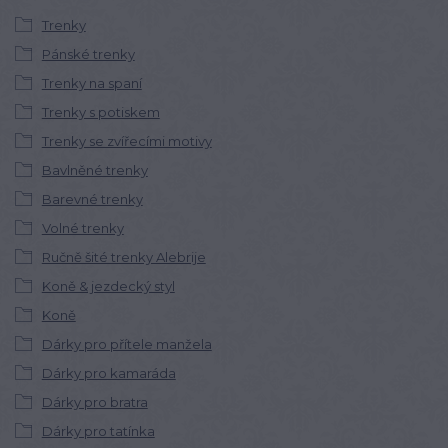
Trenky
Pánské trenky
Trenky na spaní
Trenky s potiskem
Trenky se zvířecími motivy
Bavlněné trenky
Barevné trenky
Volné trenky
Ručně šité trenky Alebrije
Koně & jezdecký styl
Koně
Dárky pro přítele manžela
Dárky pro kamaráda
Dárky pro bratra
Dárky pro tatínka