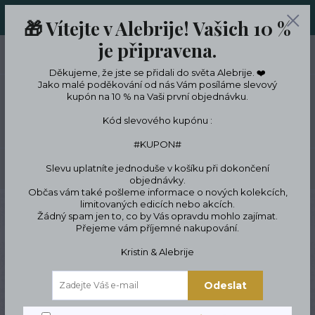
ORIGINÁLNÍ A JEDINEČNÉ ŠPERKY A DESINGOVÉ TRENKY V
🎁 Vítejte v Alebrije! Vašich 10 %
LIMITKÁCH
je připravena.
0
ks
CZK
0 Kč
Děkujeme, že jste se přidali do světa Alebrije. ❤️
Jako malé poděkování od nás Vám posíláme slevový
kupón na 10 % na Vaši první objednávku.
Menu
Kód slevového kupónu :
#KUPON#
Slevu uplatníte jednoduše v košíku při dokončení
Hledat
objednávky.
Občas vám také pošleme informace o nových kolekcích,
limitovaných edicích nebo akcích.
Úvod
Trenky
Pánské trenky
Ručně šité trenky - limitovaná edice pro
Žádný spam jen to, co by Vás opravdu mohlo zajímat.
milovníky koní 🐎
Přejeme vám příjemné nakupování.
Ručně šité trenky -
Kristin & Alebrije
limitovaná edice pro
Odeslat
milovníky koní 🐎