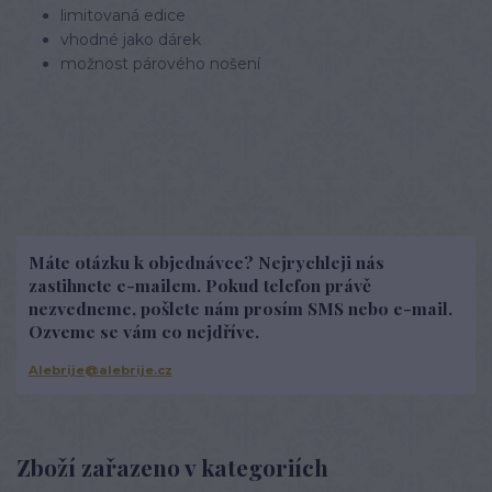
limitovaná edice
vhodné jako dárek
možnost párového nošení
Máte otázku k objednávce? Nejrychleji nás
zastihnete e-mailem. Pokud telefon právě
nezvedneme, pošlete nám prosím SMS nebo e-mail.
Ozveme se vám co nejdříve.
Alebrije@alebrije.cz
Zboží zařazeno v kategoriích