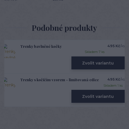
Podobné produkty
Trenky bavlněné kočky
495 Kč
/
ks
Skladem 7 ks
Zvolit variantu
Trenky s kočičím vzorem - limitovaná edice
495 Kč
/
ks
Skladem 1 ks
Zvolit variantu