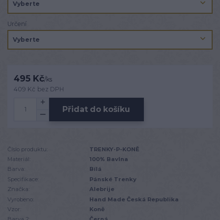
Určení
495 Kč
/
ks
409 Kč
bez DPH
Přidat do košíku
Číslo produktu:
TRENKY-P-KONĚ
Materiál:
100% Bavlna
Barva:
Bílá
Specifikace:
Pánské Trenky
Značka:
Alebrije
Vyrobeno:
Hand Made Česká Republika
Vzor:
Koně
Barva 2:
Černá