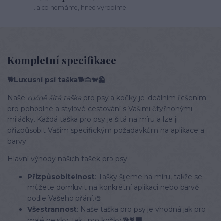
..a co nemáme, hned vyrobíme
Kompletní specifikace
🐕Luxusní psí taška🐕👜🐕‍🦺
Naše
ručně šitá taška
pro psy a kočky je ideálním řešením
pro pohodlné a stylové cestování s Vašimi čtyřnohými
miláčky. Každá taška pro psy je šitá na míru a lze ji
přizpůsobit Vašim specifickým požadavkům na aplikace a
barvy.
Hlavní výhody našich tašek pro psy:
Přizpůsobitelnost
: Tašky šijeme na míru, takže se
můžete domluvit na konkrétní aplikaci nebo barvě
podle Vašeho přání.🎨
Všestrannost
: Naše taška pro psy je vhodná jak pro
malé pejsky, tak i pro kočky.🐕🐈‍⬛