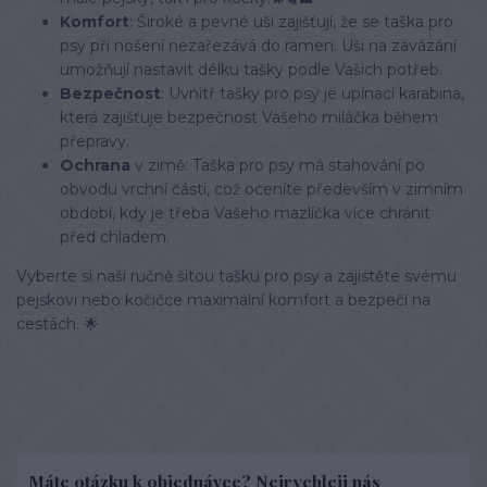
Komfort
: Široké a pevné uši zajišťují, že se taška pro
psy při nošení nezařezává do ramen. Uši na zavázání
umožňují nastavit délku tašky podle Vašich potřeb.
Bezpečnost
: Uvnitř tašky pro psy je upínací karabina,
která zajišťuje bezpečnost Vašeho miláčka během
přepravy.
Ochrana
v zimě: Taška pro psy má stahování po
obvodu vrchní části, což oceníte především v zimním
období, kdy je třeba Vašeho mazlíčka více chránit
před chladem.
Vyberte si naši ručně šitou tašku pro psy a zajistěte svému
pejskovi nebo kočičce maximální komfort a bezpečí na
cestách. 🌟
Máte otázku k objednávce? Nejrychleji nás