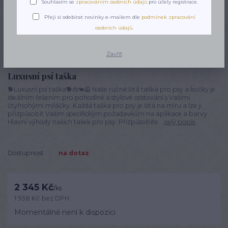
Souhlasím se
zpracováním osobních údajů
pro účely registrace.
Přeji si odebírat novinky e-mailem dle
podmínek zpracování
osobních údajů
.
Zavřít
Luxusní psí taška
🐕Luxusní psí taška🐕👜🐕‍🦺 Naše ručně šitá taška pro psy a kočky je
ideálním řešením pro pohodlné a stylové cestování s Vašimi
čtyřnohými miláčky. Každá taška pro psy je šitá na míru a lze ji
přizpůsobit Vašim specifickým požadavkům na aplikace a barvy.
Hlavní výhody našich tašek pro psy: Přizpůsobite...
celý popis
Dostupnost
na dotaz
2 345 Kč
/
ks
1 938 Kč
bez DPH
Momentálně není k dispozici