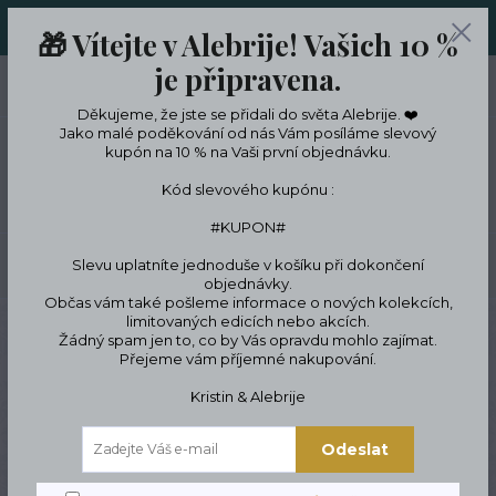
ORIGINÁLNÍ A JEDINEČNÉ ŠPERKY A DESINGOVÉ TRENKY V
🎁 Vítejte v Alebrije! Vašich 10 %
LIMITKÁCH
je připravena.
0
ks
CZK
0 Kč
Děkujeme, že jste se přidali do světa Alebrije. ❤️
Jako malé poděkování od nás Vám posíláme slevový
kupón na 10 % na Vaši první objednávku.
Menu
Kód slevového kupónu :
#KUPON#
Slevu uplatníte jednoduše v košíku při dokončení
Hledat
objednávky.
Občas vám také pošleme informace o nových kolekcích,
limitovaných edicích nebo akcích.
Úvod
Designové oblečení a doplňky
Tašky a kabelky
Tašky pro psy a
Žádný spam jen to, co by Vás opravdu mohlo zajímat.
kočky
Psí taška
Přejeme vám příjemné nakupování.
Psí taška
Kristin & Alebrije
Odeslat