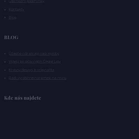
Obchodní podmínky
Kontakty
Blog
BLOG
Úžasné náramky naší výroby
Výlety po sklárnách České Lípy
Krásný design a originalita
Rádi vyrobíme náramek na míru
Kde nás najdete