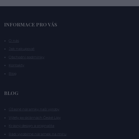
INFORMACE PRO VÁS
O nás
Jak nakupovat
Obchodní podmínky
Kontakty
Blog
BLOG
Úžasné náramky naší výroby
Výlety po sklárnách České Lípy
Krásný design a originalita
Rádi vyrobíme náramek na míru