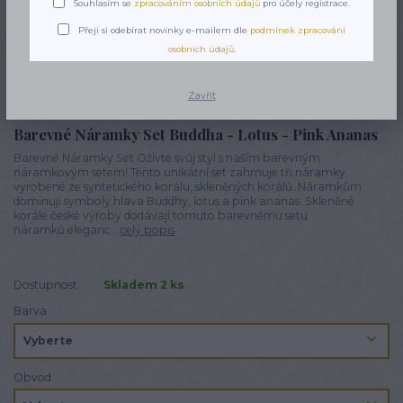
Souhlasím se
zpracováním osobních údajů
pro účely registrace.
Přeji si odebírat novinky e-mailem dle
podmínek zpracování
osobních údajů
.
Zavřít
Barevné Náramky Set Buddha - Lotus - Pink Ananas
Barevné Náramky Set Oživte svůj styl s naším barevným
náramkovým setem! Tento unikátní set zahrnuje tři náramky
vyrobené ze syntetického korálu, skleněných korálů. Náramkům
dominují symboly hlava Buddhy, lotus a pink ananas. Skleněné
korále české výroby dodávají tomuto barevnému setu
náramků eleganc...
celý popis
Dostupnost
Skladem 2 ks
Barva
Obvod