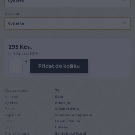
Zapínání
295 Kč
/
ks
244 Kč
bez DPH
Přidat do košíku
Číslo produktu:
75
Materiál:
Sklo
Výrobce:
Alebrije
Barva:
Vícebarevná
Zapínání:
Shambala Zapínání
Délka:
16 cm - 24 cm
Určení:
Unisex
Druh Kamene:
Syntetický Korál