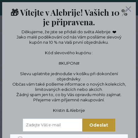
ORIGINÁLNÍ A JEDINEČNÉ ŠPERKY A DESINGOVÉ TRENKY V
🎁 Vítejte v Alebrije! Vašich 10 %
LIMITKÁCH
je připravena.
0
ks
CZK
0 Kč
Děkujeme, že jste se přidali do světa Alebrije. ❤️
Jako malé poděkování od nás Vám posíláme slevový
kupón na 10 % na Vaši první objednávku.
Menu
Kód slevového kupónu :
#KUPON#
Slevu uplatníte jednoduše v košíku při dokončení
Hledat
objednávky.
Občas vám také pošleme informace o nových kolekcích,
limitovaných edicích nebo akcích.
Úvod
ŠPERKY
Náramky
Symbolické náramky
Přírodní motivy
Žádný spam jen to, co by Vás opravdu mohlo zajímat.
Barevné Náramky Set
Přejeme vám příjemné nakupování.
Barevné Náramky Set
Kristin & Alebrije
Odeslat