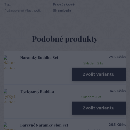
Typ:
Provázkové
Požadované Vlastnosti:
Shambala
Podobné produkty
Náramky Buddha Set
295 Kč
/
ks
Skladem 2 ks
Zvolit variantu
Tyrkysový Buddha
145 Kč
/
ks
Skladem 3 ks
Zvolit variantu
Barevné Náramky Slon Set
295 Kč
/
ks