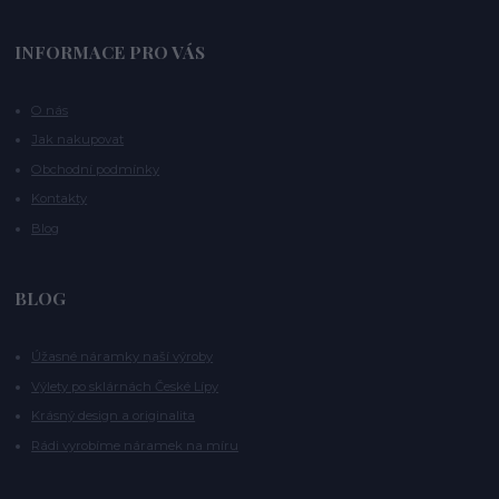
INFORMACE PRO VÁS
O nás
Jak nakupovat
Obchodní podmínky
Kontakty
Blog
BLOG
Úžasné náramky naší výroby
Výlety po sklárnách České Lípy
Krásný design a originalita
Rádi vyrobíme náramek na míru