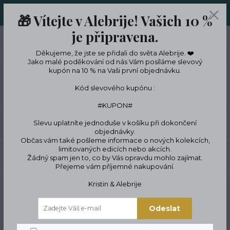
ORIGINÁLNÍ A JEDINEČNÉ ŠPERKY A DESINGOVÉ TRENKY V
🎁 Vítejte v Alebrije! Vašich 10 %
LIMITKÁCH
je připravena.
0
ks
CZK
0 Kč
Děkujeme, že jste se přidali do světa Alebrije. ❤️
Jako malé poděkování od nás Vám posíláme slevový
kupón na 10 % na Vaši první objednávku.
Menu
Kód slevového kupónu :
#KUPON#
Slevu uplatníte jednoduše v košíku při dokončení
Hledat
objednávky.
Občas vám také pošleme informace o nových kolekcích,
limitovaných edicích nebo akcích.
Úvod
Podle témat a zájmů
Sezónní & sváteční edice
Valentýn -
Žádný spam jen to, co by Vás opravdu mohlo zajímat.
limitované edice z lásky
Přívěsek Andělíček
Přejeme vám příjemné nakupování.
Přívěsek Andělíček
Kristin & Alebrije
Odeslat