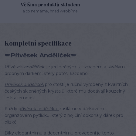
Většina produktů skladem
..a co nemáme, hned vyrobíme
Kompletní specifikace
🪽Přívěsek Andělíček🪽
Přívěsek
andělíček
je jedinečným talismanem a skvělým
drobným dárkem, který potěší každého.
Přívěsek andělíček
pro štěstí je ručně vyrobený z kvalitních
českých skleněných krystalů, které mu dodávají kouzelný
lesk a jemnost.
Každý
přívěsek andělíčka
zasíláme v dárkovém
organzovém pytlíčku, který z něj činí dokonalý dárek pro
blízké.
Díky elegantnímu a decentnímu provedení je tento