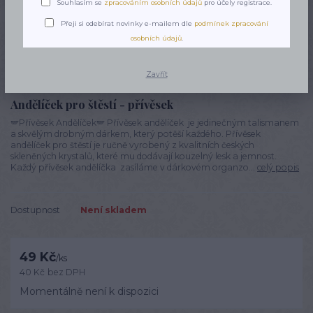
Souhlasím se
zpracováním osobních údajů
pro účely registrace.
Přeji si odebírat novinky e-mailem dle
podmínek zpracování
osobních údajů
.
Zavřít
Andělíček pro štěstí - přívěsek
🪽Přívěsek Andělíček🪽 Přívěsek andělíček je jedinečným talismanem
a skvělým drobným dárkem, který potěší každého. Přívěsek
andělíček pro štěstí je ručně vyrobený z kvalitních českých
skleněných krystalů, které mu dodávají kouzelný lesk a jemnost.
Každý přívěsek andělíčka zasíláme v dárkovém organzo...
celý popis
Dostupnost
Není skladem
49 Kč
/
ks
40 Kč
bez DPH
Momentálně není k dispozici