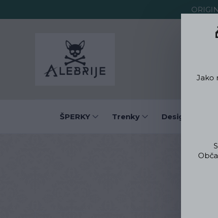
ORIGI
O Alebrije
Jako 
ŠPERKY
Trenky
Designové obl
S
Občas