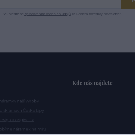
P
Souhlasím se
zpracováním osobních údajů
za účelem rozesílky newsletteru.
Kde nás najdete
náramky naší výroby
po sklárnách České Lípy
esign a originalita
robíme náramek na míru