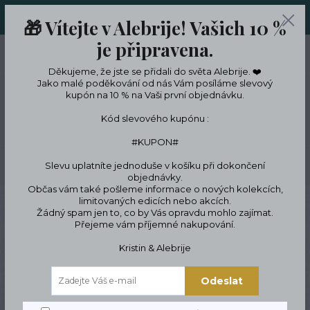
ORIGINÁLNÍ A JEDINEČNÉ ŠPERKY A DESINGOVÉ TRENKY V
🎁 Vítejte v Alebrije! Vašich 10 %
LIMITKÁCH
je připravena.
0
ks
CZK
0 Kč
Děkujeme, že jste se přidali do světa Alebrije. ❤️
Jako malé poděkování od nás Vám posíláme slevový
kupón na 10 % na Vaši první objednávku.
Menu
Kód slevového kupónu :
#KUPON#
Slevu uplatníte jednoduše v košíku při dokončení
Hledat
objednávky.
Občas vám také pošleme informace o nových kolekcích,
limitovaných edicích nebo akcích.
Úvod
Designové dekorace a bydlení
Dekorativní polštářky
Polštář 40 x 40
Žádný spam jen to, co by Vás opravdu mohlo zajímat.
Přejeme vám příjemné nakupování.
Polštář 40 x 40
Kristin & Alebrije
Odeslat