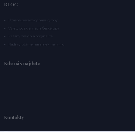
BLOG
Úžasné náramky naší výroby
Výlety po sklárnách České Lípy
Krásný design a originalita
Rádi vyrobíme náramek na míru
Kde nás najdete
Kontakty