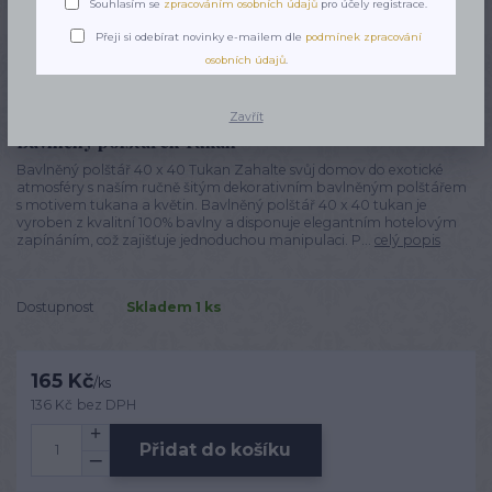
Souhlasím se
zpracováním osobních údajů
pro účely registrace.
Přeji si odebírat novinky e-mailem dle
podmínek zpracování
osobních údajů
.
Zavřít
Bavlněný polštářek Tukan
Bavlněný polštář 40 x 40 Tukan Zahalte svůj domov do exotické
atmosféry s naším ručně šitým dekorativním bavlněným polštářem
s motivem tukana a květin. Bavlněný polštář 40 x 40 tukan je
vyroben z kvalitní 100% bavlny a disponuje elegantním hotelovým
zapínáním, což zajišťuje jednoduchou manipulaci. P...
celý popis
Dostupnost
Skladem 1 ks
165 Kč
/
ks
136 Kč
bez DPH
Přidat do košíku