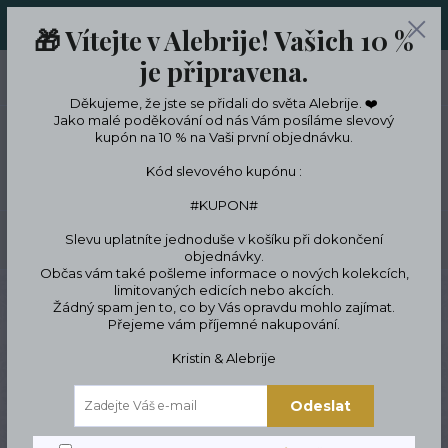
ORIGINÁLNÍ A JEDINEČNÉ ŠPERKY A DESINGOVÉ TRENKY V
🎁 Vítejte v Alebrije! Vašich 10 %
LIMITKÁCH
je připravena.
0
ks
CZK
0 Kč
Děkujeme, že jste se přidali do světa Alebrije. ❤️
Jako malé poděkování od nás Vám posíláme slevový
kupón na 10 % na Vaši první objednávku.
Menu
Kód slevového kupónu :
#KUPON#
Slevu uplatníte jednoduše v košíku při dokončení
Hledat
objednávky.
Občas vám také pošleme informace o nových kolekcích,
limitovaných edicích nebo akcích.
Úvod
Designové oblečení a doplňky
Tašky a kabelky
Plátěné tašky
Žádný spam jen to, co by Vás opravdu mohlo zajímat.
Plátěná Taška Papoušci Ananas
Přejeme vám příjemné nakupování.
Plátěná Taška Papoušci
Kristin & Alebrije
Ananas
Odeslat