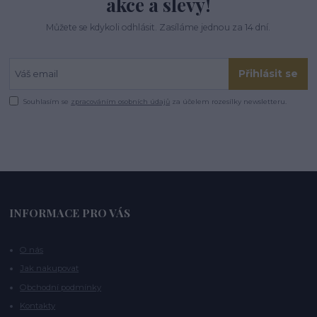
akce a slevy!
Můžete se kdykoli odhlásit. Zasíláme jednou za 14 dní.
Přihlásit se
Souhlasím se
zpracováním osobních údajů
za účelem rozesílky newsletteru.
INFORMACE PRO VÁS
O nás
Jak nakupovat
Obchodní podmínky
Kontakty