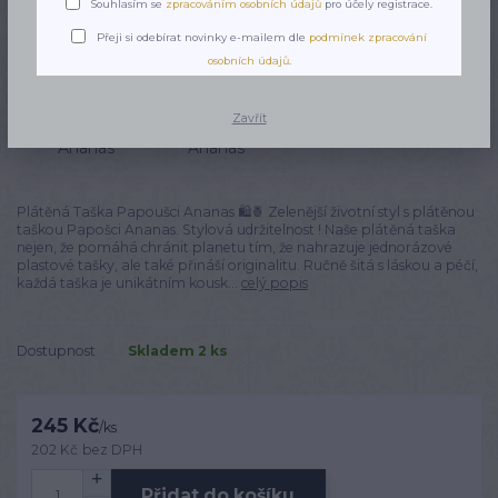
Souhlasím se
zpracováním osobních údajů
pro účely registrace.
Přeji si odebírat novinky e-mailem dle
podmínek zpracování
osobních údajů
.
Zavřít
Plátěná Taška Papoušci Ananas 🛍️🍍 Zelenější životní styl s plátěnou
taškou Papošci Ananas. Stylová udržitelnost ! Naše plátěná taška
nejen, že pomáhá chránit planetu tím, že nahrazuje jednorázové
plastové tašky, ale také přináší originalitu. Ručně šitá s láskou a péčí,
každá taška je unikátním kousk...
celý popis
Dostupnost
Skladem 2 ks
245 Kč
/
ks
202 Kč
bez DPH
Přidat do košíku