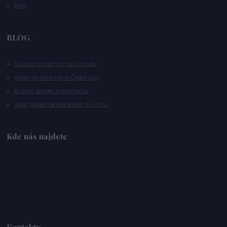
Blog
BLOG
Úžasné náramky naší výroby
Výlety po sklárnách České Lípy
Krásný design a originalita
Rádi vyrobíme náramek na míru
Kde nás najdete
Kontakty