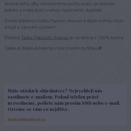
Kromě toho, díky omezenému počtu kusů, se stanete
jedním z mála, kteří mohou nosit tento doplněk.
Zvolte plátěnou
tašku Papošci Ananas
a dejte svému stylu
smysl a zároveň význam!
Plátěná
Taška Papoušci Ananas
je vyrobena z 100% bavlny.
Taška je dárkově balená v oranzovém pytlíčku.🎁
Máte otázku k objednávce? Nejrychleji nás
zastihnete e-mailem. Pokud telefon právě
nezvedneme, pošlete nám prosím SMS nebo e-mail.
Ozveme se vám co nejdříve.
Alebrije@alebrije.cz