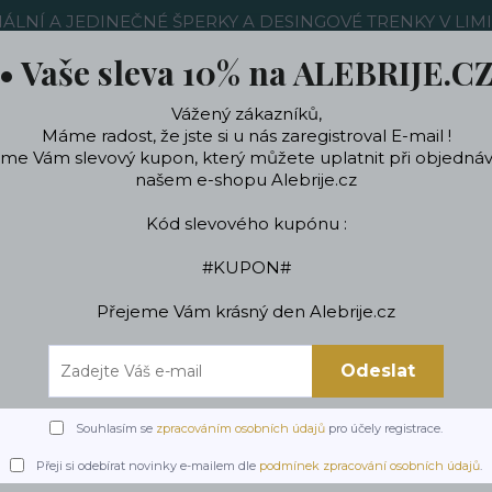
NÁLNÍ A JEDINEČNÉ ŠPERKY A DESINGOVÉ TRENKY V LIM
• Vaše sleva 10% na ALEBRIJE.C
žitečné Informace
Kontakty
Ochrana soukromí
Více
Vážený zákazníků,
Máme radost, že jste si u nás zaregistroval E-mail !
áme Vám slevový kupon, který můžete uplatnit při objedná
Hledat
našem e-shopu Alebrije.cz
Kód slevového kupónu :
ečení a doplňky
Podle témat a zájmů
Designo
#KUPON#
Přejeme Vám krásný den Alebrije.cz
Úvod
Trenky
Párové trenky
Párové trenky -set pro něj a pro ni KOČK
Odeslat
trenky -set pro něj a pro 
Souhlasím se
zpracováním osobních údajů
pro účely registrace.
Přeji si odebírat novinky e-mailem dle
podmínek zpracování osobních údajů
.
PÁROVÉ trenky s ko