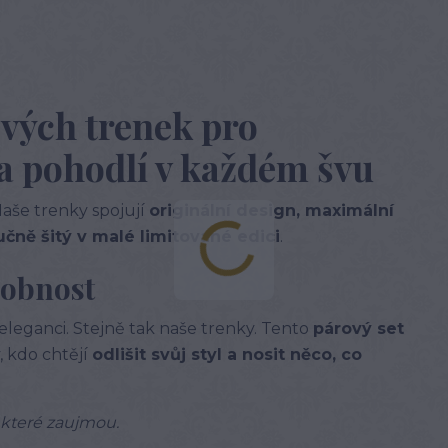
vých trenek pro
 a pohodlí v každém švu
 Naše trenky spojují
originální design, maximální
učně šitý v malé limitované edici
.
osobnost
eleganci. Stejně tak naše trenky. Tento
párový set
, kdo chtějí
odlišit svůj styl a nosit něco, co
 které zaujmou.