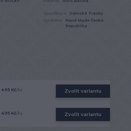
+P-KOČKY-
Materiál:
100% Bavlna
Specifikace:
Dámské Trenky
Vyrobeno:
Hand Made Česká
Republika
495 Kč
/
ks
Zvolit variantu
495 Kč
/
ks
Zvolit variantu