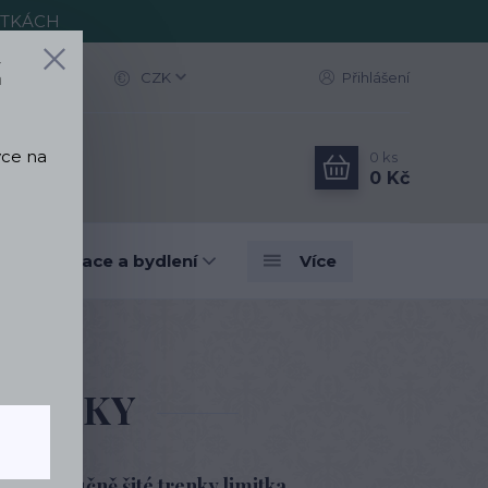
ITKÁCH
Z
CZK
Přihlášení
vce na
0
ks
0 Kč
vé dekorace a bydlení
Více
Y
ni KOČKY
čkami ručně šité trenky limitka