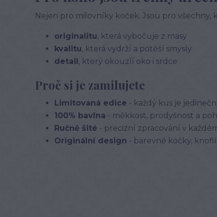
Nejen pro milovníky koček. Jsou pro všechny, k
originalitu
, která vybočuje z masy
kvalitu
, která vydrží a potěší smysly
detail
, který okouzlí oko i srdce
Proč si je zamilujete
Limitovaná edice
- každý kus je jedinečn
100% bavlna
- měkkost, prodyšnost a poh
Ručně šité
- precizní zpracování v každé
Originální design
- barevné kočky, knofl