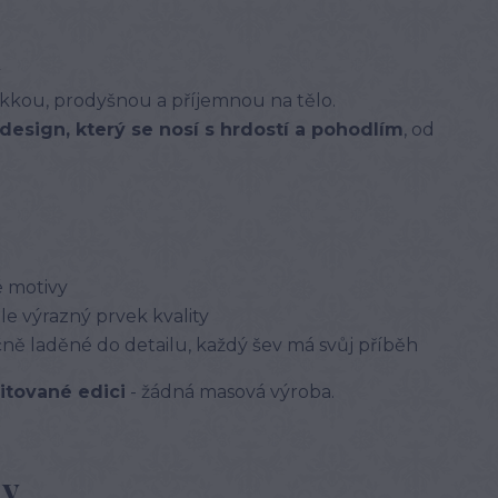
n
kkou, prodyšnou a příjemnou na tělo.
design, který se nosí s hrdostí a pohodlím
, od
é motivy
 ale výrazný prvek kvality
čně laděné do detailu, každý šev má svůj příběh
itované edici
- žádná masová výroba.
ny