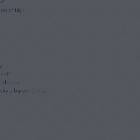
do chtějí:
ý
odlí
m detailu
íčky a barevné nitě