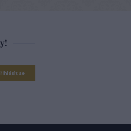
y!
řihlásit se