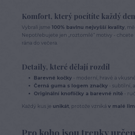
Komfort, který pocítíte každý de
Vybrali jsme
100% bavlnu nejvyšší kvality
, mě
Nepotřebujete jen „roztomilé“ motivy - chcete
rána do večera.
Detaily, které dělají rozdíl
Barevné kočky
- moderní, hravé a vkusn
Černá guma s logem značky
- subtilní,
Originální knoflíčky a barevné nitě
- ru
Každý kus je
unikát
, protože vzniká
v malé lim
Pro koho jsou trenky urče