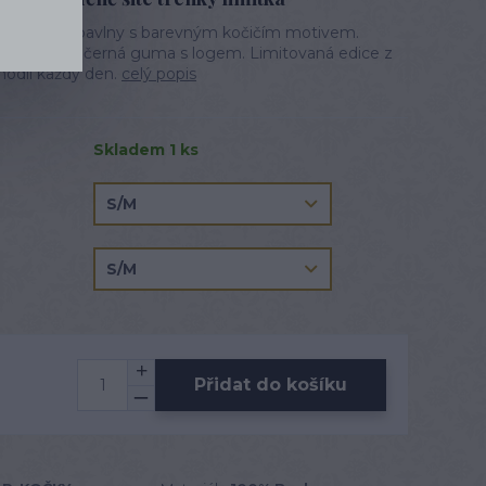
nky z 100% bavlny s barevným kočičím motivem.
arevné nitě a černá guma s logem. Limitovaná edice z
hodlí každý den.
celý popis
Skladem 1 ks
Přidat do košíku