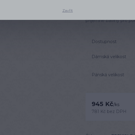
Ručně šité párové tre
Zavřít
Originální knoflíčky, b
příjemné bavlny pro po
Dostupnost
Dámská velikost
Pánská velikost
945 Kč
/
ks
781 Kč
bez DPH