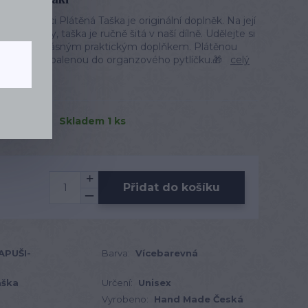
 Papoušci Plátěná Taška je originální doplněk. Na její
 z Madeiry, taška je ručně šitá v naší dílně. Udělejte si
 blízkých krásným praktickým doplňkem. Plátěnou
me dárkově balenou do organzového pytlíčku.🎁
celý
Skladem 1 ks
Přidat do košíku
APUŠI-
Barva:
Vícebarevná
aška
Určení:
Unisex
Vyrobeno:
Hand Made Česká