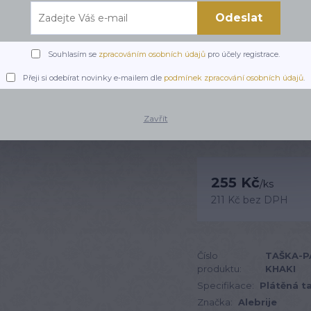
Odeslat
Papoušci Plátěná Taška
výrobu jsme použili látka
radost, nebo někomu z
Souhlasím se
zpracováním osobních údajů
pro účely registrace.
tašku papoušky zasílá
popis
Přeji si odebírat novinky e-mailem dle
podmínek zpracování osobních údajů
.
Zavřít
Dostupnost
255 Kč
/
ks
211 Kč
bez DPH
Číslo
TAŠKA-P
produktu:
KHAKI
Specifikace:
Plátěná t
Značka:
Alebrije