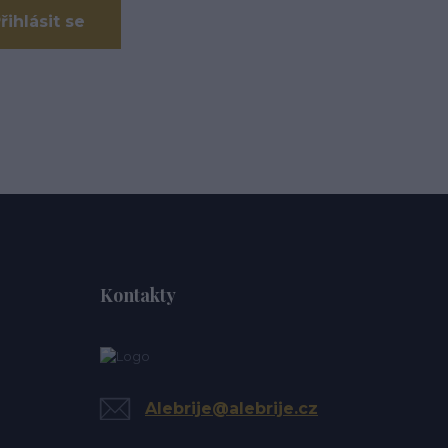
řihlásit se
Kontakty
Alebrije@alebrije.cz