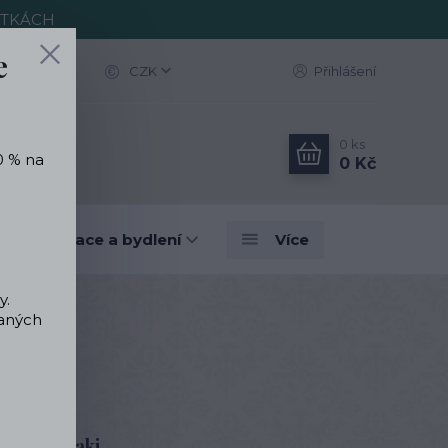
ITKÁCH
e
CZK
Přihlášení
0
ks
0 % na
0 Kč
vé dekorace a bydlení
Více
y.
vaných
aška - Khaki