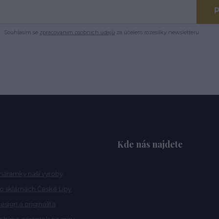
P
Souhlasím se
zpracováním osobních údajů
za účelem rozesílky newsletteru.
Kde nás najdete
náramky naší výroby
po sklárnách České Lípy
esign a originalita