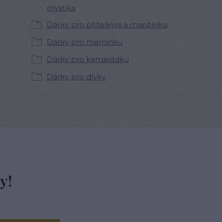
mystika
Dárky pro přítelkyni a manželku
Dárky pro maminku
Dárky pro kamarádku
Dárky pro dívky
y!