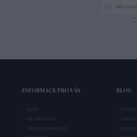
INFORMACE PRO VÁS
BLOG
O nás
Úžasné 
Jak nakupovat
Výlety 
Obchodní podmínky
Krásný d