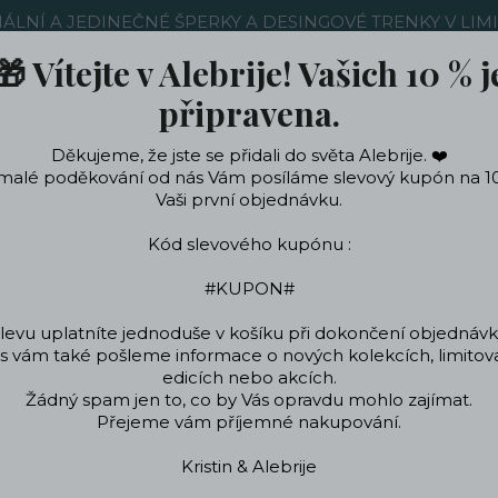
NÁLNÍ A JEDINEČNÉ ŠPERKY A DESINGOVÉ TRENKY V LIM
🎁 Vítejte v Alebrije! Vašich 10 % j
Nákup u nás
Kontakty
Ochrana soukromí
Blog
připravena.
Děkujeme, že jste se přidali do světa Alebrije. ❤️
Hledat
malé poděkování od nás Vám posíláme slevový kupón na 1
Vaši první objednávku.
Kód slevového kupónu :
ečení a doplňky
Podle témat a zájmů
Designo
#KUPON#
levu uplatníte jednoduše v košíku při dokončení objednávk
 vám také pošleme informace o nových kolekcích, limito
Úvod
Tipy na dárky
Dárky pro ženy
Papoušci Plátěná Taška
edicích nebo akcích.
Žádný spam jen to, co by Vás opravdu mohlo zajímat.
Papoušci Plátěná Taška
Přejeme vám příjemné nakupování.
Kristin & Alebrije
Papoušci Plátěná T