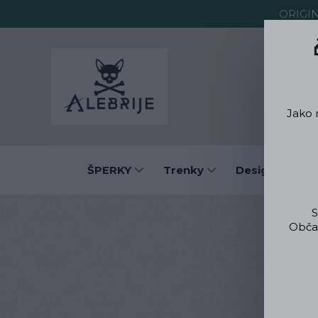
ORIGI
O Alebrije
Jako 
ŠPERKY
Trenky
Designové obl
S
Občas