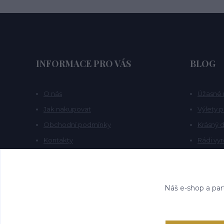
INFORMACE PRO VÁS
BLOG
O nás
Úžasné 
Jak nakupovat
Výlety 
Obchodní podmínky
Krásný d
Kontakty
Rádi vy
Blog
Náš e-shop a par