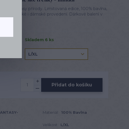
tivem fantasy přírody. Limitovaná edice, 100% bavlna,
í detaily. Pánské i dámské provedení. Dárkové balení v
elý popis
Skladem 6 ks
Přidat do košíku
FANTASY-
Materiál:
100% Bavlna
Velikost:
L/XL