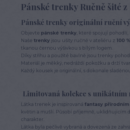
Pánské trenky Ručně šité z
Pánské trenky originální ruční v
Objevte
pánské trenky
, které spojují pohodlí,
Naše
trenky
jsou ušity ručně v ateliéru z
100 %
tkanou černou výšivkou s bílým logem.
Díky střihu a použité bavlně jsou trenky pohod
Materiál je měkký, nedráždí pokožku a drží tva
Každý kousek je originální, s dokonale sladěnou 
Limitovaná kolekce s unikátním
Látka trenek je inspirovaná
fantasy přírodním
květin a mušlí. Působí příjemně, uklidňující
charakter.
Látka byla pečlivě vybraná a dovezená ze zahra