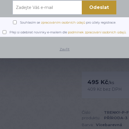
Odeslat
Ručně šité trenky s mo
originální střih a ladíc
organzovém pytlíčku.
c
Souhlasím se
zpracováním osobních údajů
pro účely registrace.
Přeji si odebírat novinky e-mailem dle
podmínek zpracování osobních údajů
.
Dostupnost
Zavřít
Velikost
495 Kč
/
ks
409 Kč
bez DPH
Číslo
TRENKY-P-
produktu:
PŘÍRODA-3
Barva:
Vícebarevná