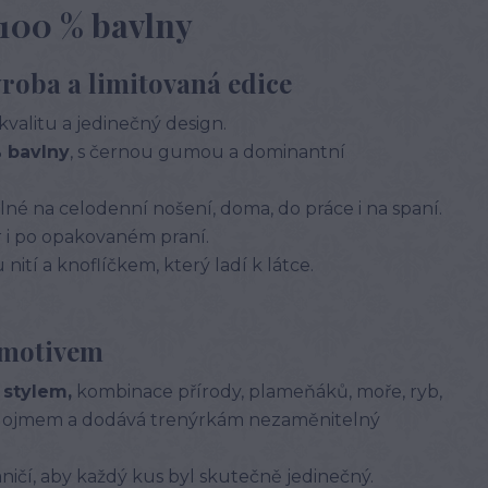
 100 % bavlny
ýroba a limitovaná edice
 kvalitu a jedinečný design.
 bavlny
, s černou gumou a dominantní
lné na celodenní nošení, doma, do práce i na spaní.
r i po opakovaném praní.
nití a knoflíčkem, který ladí k látce.
 motivem
 stylem,
kombinace přírody, plameňáků, moře, ryb,
m dojmem a dodává trenýrkám nezaměnitelný
ničí, aby každý kus byl skutečně jedinečný.