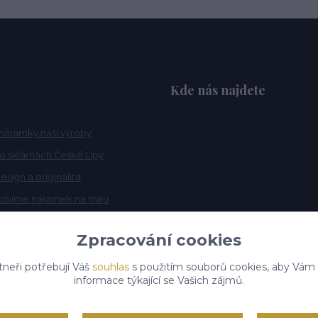
Kde nás najdete
náramky naší výroby
po sklárnách České Lípy
esign a originalita
robíme náramek na míru
Zpracování cookies
tneři potřebují Váš
souhlas
s použitím souborů cookies, aby Vám
informace týkající se Vašich zájmů.