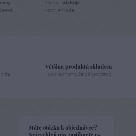
renky
Značka:
Alebrije
Česká
Vzor:
Příroda
Většina produktů skladem
orita
..a co nemáme, hned vyrobíme
Máte otázku k objednávce?
Nejrychleji nás zastihnete e-