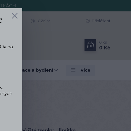
ITKÁCH
e
CZK
Přihlášení
0
ks
0 % na
0 Kč
vé dekorace a bydlení
Více
y.
vaných
roda ručně šité trenky - limitka