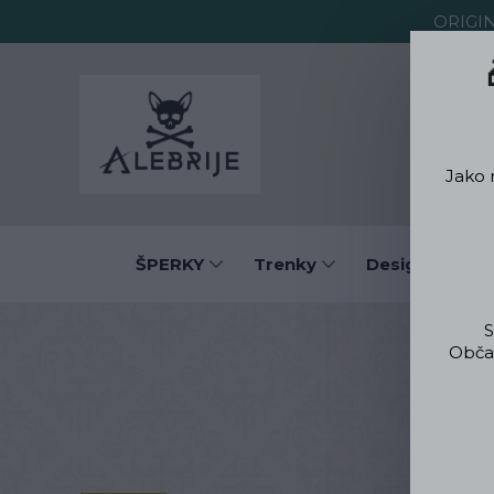
ORIGI
O Alebrije
Jako 
ŠPERKY
Trenky
Designové obl
S
Občas