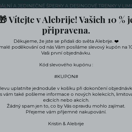
NÁLNÍ A JEDINEČNÉ ŠPERKY A DESINGOVÉ TRENKY V LIM
🎁 Vítejte v Alebrije! Vašich 10 % j
Nákup u nás
Kontakty
Ochrana soukromí
Blog
připravena.
Děkujeme, že jste se přidali do světa Alebrije. ❤️
Hledat
malé poděkování od nás Vám posíláme slevový kupón na 1
Vaši první objednávku.
Kód slevového kupónu :
ečení a doplňky
Podle témat a zájmů
Designo
#KUPON#
levu uplatníte jednoduše v košíku při dokončení objednávk
 vám také pošleme informace o nových kolekcích, limito
Úvod
Trenky
Pánské trenky
Pánské trenky bavlna
edicích nebo akcích.
Žádný spam jen to, co by Vás opravdu mohlo zajímat.
Pánské trenky bavlna
Přejeme vám příjemné nakupování.
Kristin & Alebrije
Pánské trenky - pří