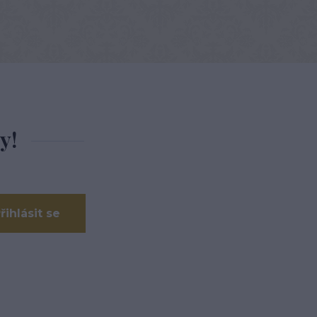
y!
řihlásit se