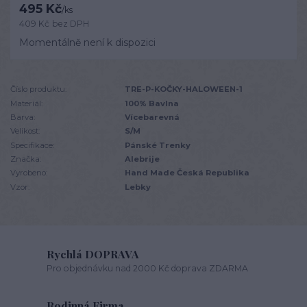
495 Kč
/
ks
409 Kč
bez DPH
Momentálně není k dispozici
Číslo produktu:
TRE-P-KOČKY-HALOWEEN-1
Materiál:
100% Bavlna
Barva:
Vícebarevná
Velikost:
S/M
Specifikace:
Pánské Trenky
Značka:
Alebrije
Vyrobeno:
Hand Made Česká Republika
Vzor:
Lebky
Rychlá DOPRAVA
Pro objednávku nad 2000 Kč doprava ZDARMA
Rodinná Firma