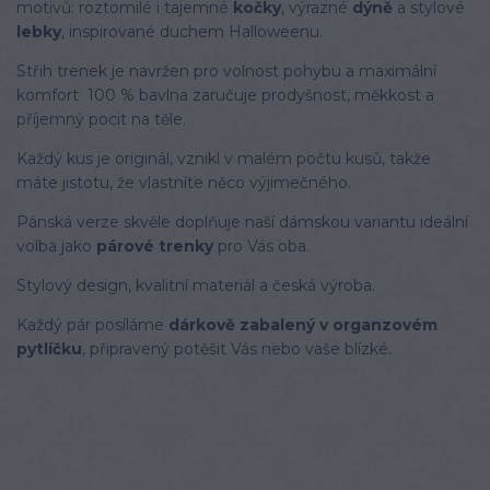
motivů: roztomilé i tajemné
kočky
, výrazné
dýně
a stylové
lebky
, inspirované duchem Halloweenu.
Střih trenek je navržen pro volnost pohybu a maximální
komfort 100 % bavlna zaručuje prodyšnost, měkkost a
příjemný pocit na těle.
Každý kus je originál, vznikl v malém počtu kusů, takže
máte jistotu, že vlastníte něco výjimečného.
Pánská verze skvěle doplňuje naší dámskou variantu ideální
volba jako
párové trenky
pro Vás oba.
Stylový design, kvalitní materiál a česká výroba.
Každý pár posíláme
dárkově zabalený v organzovém
pytlíčku
, připravený potěšit Vás nebo vaše blízké.