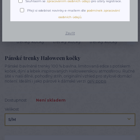
Souhlasím se
zpracováním osobních údajů
pro účely registrace.
Novinka
Přeji si odebírat novinky e-mailem dle
podmínek zpracování
osobních údajů
.
Zavřít
Pánské trenky Haloween kočky
Pánské bavlněné trenky 100 % bavlna, limitovaná edice s potiskem
koček, dýní a lebek inspirovaných Halloweenskou atmosférou. Ručně
šité v naší dílně, pohodlný střih, originální vzhled pro stylové domácí
nošení. Ideální i jako párové k dámské verzi.
celý popis
Dostupnost
Není skladem
Velikost