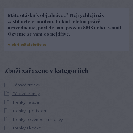
Máte otázku k objednávce? Nejrychleji nás
zastihnete e-mailem. Pokud telefon právě
nezvedneme, pošlete nám prosím SMS nebo e-mail.
Ozveme se vám co nejdříve.
Alebrije@alebrije.cz
Zboží zařazeno v kategoriích
Pánské trenky
Párové trenky
Trenky na spaní
Trenky s potiskem
Trenky se zvířecími motivy
Trenky s kočkou