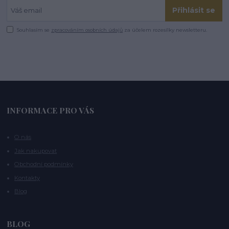
Přihlásit se
Souhlasím se
zpracováním osobních údajů
za účelem rozesílky newsletteru.
INFORMACE PRO VÁS
O nás
Jak nakupovat
Obchodní podmínky
Kontakty
Blog
BLOG