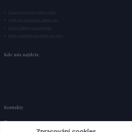
Úžasné náramky naší výroby
Výlety po sklárnách České Lípy
Krásný design a originalita
Rádi vyrobíme náramek na míru
Kde nás najdete
Kontakty
Zpracování cookies