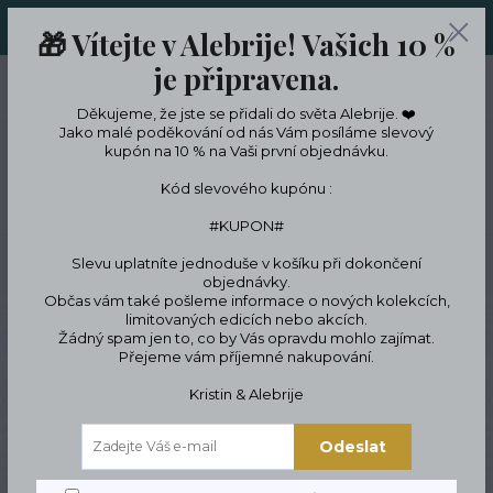
ORIGINÁLNÍ A JEDINEČNÉ ŠPERKY A DESINGOVÉ TRENKY V
🎁 Vítejte v Alebrije! Vašich 10 %
LIMITKÁCH
je připravena.
0
ks
CZK
0 Kč
Děkujeme, že jste se přidali do světa Alebrije. ❤️
Jako malé poděkování od nás Vám posíláme slevový
kupón na 10 % na Vaši první objednávku.
Menu
Kód slevového kupónu :
#KUPON#
Slevu uplatníte jednoduše v košíku při dokončení
Hledat
objednávky.
Občas vám také pošleme informace o nových kolekcích,
limitovaných edicích nebo akcích.
Úvod
Podle témat a zájmů
Zvířata & jejich milovníci
Pro kočkomilce &
Žádný spam jen to, co by Vás opravdu mohlo zajímat.
milovníky koček
Pánské bavlněné trenky kočky
Přejeme vám příjemné nakupování.
Pánské bavlněné trenky
Kristin & Alebrije
kočky
Odeslat