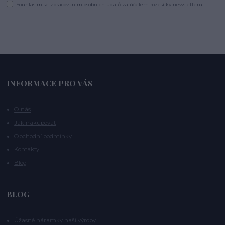
Souhlasím se
zpracováním osobních údajů
za účelem rozesílky newsletteru.
INFORMACE PRO VÁS
O nás
Jak nakupovat
Obchodní podmínky
Kontakty
Blog
BLOG
Úžasné náramky naší výroby