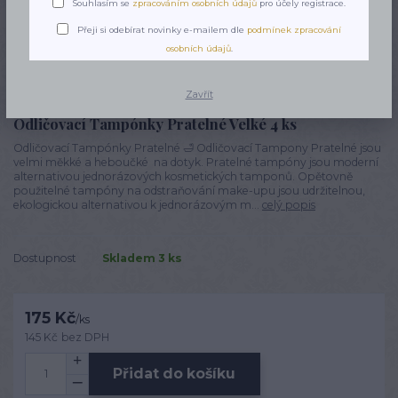
Souhlasím se
zpracováním osobních údajů
pro účely registrace.
Přeji si odebírat novinky e-mailem dle
podmínek zpracování
osobních údajů
.
Zavřít
Odličovací Tampónky Pratelné Velké 4 ks
Odličovací Tampónky Pratelné 🛁 Odličovací Tampony Pratelné jsou
velmi měkké a heboučké na dotyk. Pratelné tampóny jsou moderní
alternativou jednorázových kosmetických tamponů. Opětovně
použitelné tampóny na odstraňování make-upu jsou udržitelnou,
ekologickou alternativou k jednorázovým m...
celý popis
Dostupnost
Skladem 3 ks
175 Kč
/
ks
145 Kč
bez DPH
Přidat do košíku