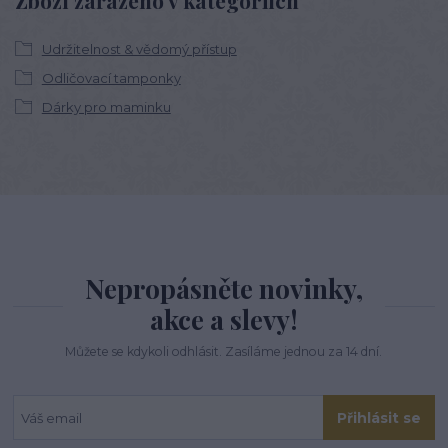
Zboží zařazeno v kategoriích
Udržitelnost & vědomý přístup
Odličovací tamponky
Dárky pro maminku
Nepropásněte novinky,
akce a slevy!
Můžete se kdykoli odhlásit. Zasíláme jednou za 14 dní.
Přihlásit se