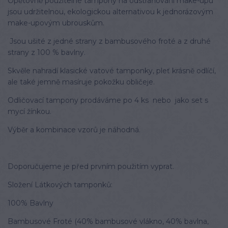
Opětovně použitelné tampóny na odstraňování make-upu
jsou udržitelnou, ekologickou alternativou k jednorázovým
make-upovým ubrouskům.
Jsou ušité z jedné strany z bambusového froté a z druhé
strany z 100 % bavlny.
Skvěle nahradí klasické vatové tamponky, pleť krásně odlíčí,
ale také jemně masíruje pokožku obličeje.
Odličovací tampony prodáváme po 4 ks nebo jako set s
mycí žínkou.
Výběr a kombinace vzorů je náhodná.
Doporučujeme je před prvním použitím vyprat.
Složení Látkových tamponků:
100% Bavlny
Bambusové Froté (40% bambusové vlákno, 40% bavlna,