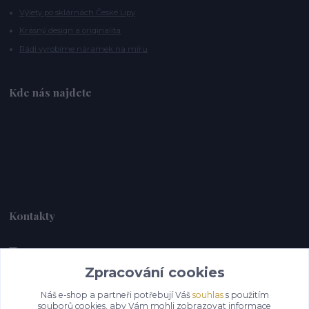
Výlety po sklárnách České Lípy
Krásný design a originalita
Rádi vyrobíme náramek na míru
Kde nás najdete
Kontakty
Zpracování cookies
Alebrije@alebrije.cz
Náš e-shop a partneři potřebují Váš
souhlas
s použitím
souborů cookies, aby Vám mohli zobrazovat informace