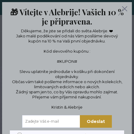
ORIGINÁLNÍ A JEDINEČNÉ ŠPERKY A DESINGOVÉ TRENKY V
🎁 Vítejte v Alebrije! Vašich 10 %
LIMITKÁCH
je připravena.
0
ks
CZK
0 Kč
Děkujeme, že jste se přidali do světa Alebrije. ❤️
Jako malé poděkování od nás Vám posíláme slevový
Menu
kupón na 10 % na Vaši první objednávku.
Kód slevového kupónu :
Hledat
#KUPON#
Slevu uplatníte jednoduše v košíku při dokončení
Úvod
Designové oblečení a doplňky
Zero Waste doplňky
Odličovací
objednávky.
tamponky
Odličovací Tampónky Pratelné
Občas vám také pošleme informace o nových kolekcích,
limitovaných edicích nebo akcích.
Odličovací Tampónky
Žádný spam jen to, co by Vás opravdu mohlo zajímat.
Přejeme vám příjemné nakupování.
Pratelné
Kristin & Alebrije
Odeslat