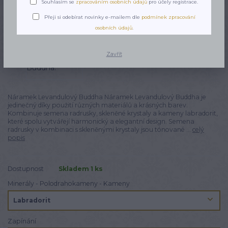
Souhlasím se
zpracováním osobních údajů
pro účely registrace.
Přeji si odebírat novinky e-mailem dle
podmínek zpracování
osobních údajů
.
Zavřít
Náramek Levandulový Buddha Náramek Levandulový Buddha je
jedinečný díky použití různých materiálů a krásných barev.
Kombinuje semena radrusky, skleněné krystaly a kameny labradorit,
které spolu vytvářejí harmonický a elegantní design. Semena
radrusky v kombinaci s skleněnými krystaly jsou tónované ...
celý
popis
Dostupnost
Skladem 1 ks
Minerály - Polodrahokameny - Kameny
Zapínání