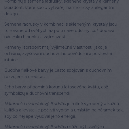
Kombinuje semena radrusky, skleněné krystaly a kameny
labradorit, které spolu vytvářejí harmonický a elegantní
design.
Semena radrusky v kombinaci s skleněnými krystaly jsou
tónované od světlých až po tmavé odstíny, což dodává
náramku hloubku a zajímavost.
Kameny labradorit mají výjimečné vlastnosti, jako je
ochrana, zvyšování duchovního povědomí a posilování
intuice.
Buddha fialkové barvy je často spojován s duchovním
rozvojem a meditací.
Jeho barva připomíná korunu lotosového květu, což
symbolizuje duchovní transcendi.
Náramek Levandulový Buddha
je ručně vyrobený a každá
kulička a krystal je pečlivě vybrán a umístěn na náramek tak,
aby co nejlépe využíval jeho energii.
Náramek Levandulový Buddha
může být skvělým