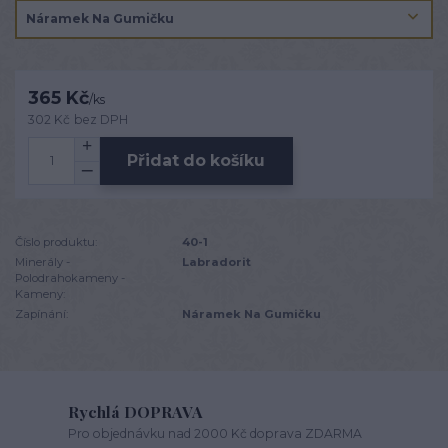
365 Kč
/
ks
302 Kč
bez DPH
Přidat do košíku
Číslo produktu:
40-1
Minerály -
Labradorit
Polodrahokameny -
Kameny:
Zapínání:
Náramek Na Gumičku
Rychlá DOPRAVA
Pro objednávku nad 2000 Kč doprava ZDARMA