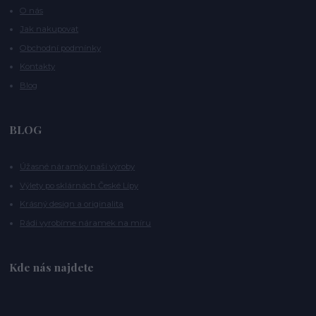
O nás
Jak nakupovat
Obchodní podmínky
Kontakty
Blog
BLOG
Úžasné náramky naší výroby
Výlety po sklárnách České Lípy
Krásný design a originalita
Rádi vyrobíme náramek na míru
Kde nás najdete