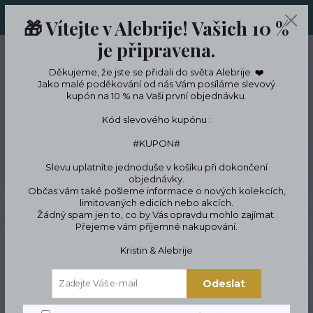
ORIGINÁLNÍ A JEDINEČNÉ ŠPERKY A DESINGOVÉ TRENKY V
🎁 Vítejte v Alebrije! Vašich 10 %
LIMITKÁCH
je připravena.
0
ks
CZK
0 Kč
Děkujeme, že jste se přidali do světa Alebrije. ❤️
Jako malé poděkování od nás Vám posíláme slevový
kupón na 10 % na Vaši první objednávku.
Menu
Kód slevového kupónu :
#KUPON#
Slevu uplatníte jednoduše v košíku při dokončení
Hledat
objednávky.
Občas vám také pošleme informace o nových kolekcích,
limitovaných edicích nebo akcích.
Úvod
ŠPERKY
Náramky
Náramky z minerálů a drahých kamenů
Žádný spam jen to, co by Vás opravdu mohlo zajímat.
Náramek z Labradoritu
Náramek Levandulový Buddha.
Přejeme vám příjemné nakupování.
Náramek Levandulový
Kristin & Alebrije
Buddha.
Odeslat