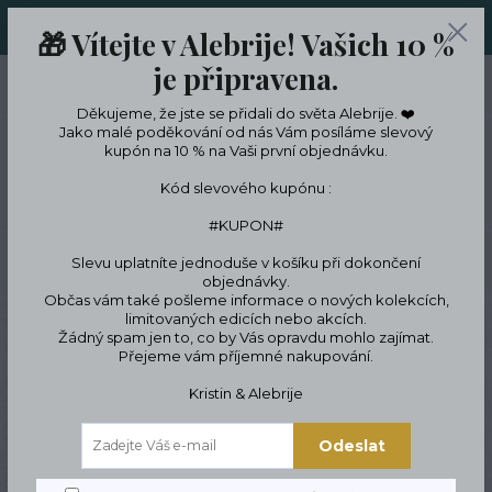
ORIGINÁLNÍ A JEDINEČNÉ ŠPERKY A DESINGOVÉ TRENKY V
🎁 Vítejte v Alebrije! Vašich 10 %
LIMITKÁCH
je připravena.
0
ks
CZK
0 Kč
Děkujeme, že jste se přidali do světa Alebrije. ❤️
Jako malé poděkování od nás Vám posíláme slevový
kupón na 10 % na Vaši první objednávku.
Menu
Kód slevového kupónu :
#KUPON#
Slevu uplatníte jednoduše v košíku při dokončení
Hledat
objednávky.
Občas vám také pošleme informace o nových kolekcích,
limitovaných edicích nebo akcích.
Úvod
ŠPERKY
Náramky
Elegantní kovové náramky
náramky z
Žádný spam jen to, co by Vás opravdu mohlo zajímat.
nerezové oceli
Náramek kompas
Přejeme vám příjemné nakupování.
Náramek kompas
Kristin & Alebrije
Odeslat