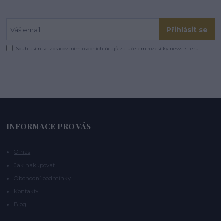
Přihlásit se
Souhlasím se
zpracováním osobních údajů
za účelem rozesílky newsletteru.
INFORMACE PRO VÁS
O nás
Jak nakupovat
Obchodní podmínky
Kontakty
Blog