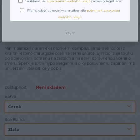
Souhlasím se
zpracováním osobních údajů
pro účely registrace.
Přeji si odebírat novinky e-mailem dle
podmínek zpracování
osobních údajů
.
Zavřít
Minimalistický náramek s motivem Kompasu (směrové růžice) z
kvalitní leštěné chirurgické oceli na černé šňůrce. Symbolizuje touhu
po objevování, ochranu na cestách a nalezení správného životního
směru. Šperk je 100% hypoalergenní, a díky posuvnému zapínání má
univerzální velikost.
celý popis
Dostupnost
Není skladem
Barva
Kov Barva