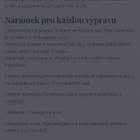
kroku a připomínat jim jejich sny a cíle.
Náramek pro každou výpravu
Zapomeňte na šperky, o které se musíte bát. Náš náramek
je vyroben z chirurgické oceli.
Nylonová šňůrka je navržena tak, aby vydržela každodenní
zátěž, sport i kontakt s vodou.
Náramek nečerná a je vhodný i pro lidi s velmi citlivou
pokožkou.
Přesto doporučujeme náramek sundávat například na práci
na zakradě, při práci s chemikáliemi atd.
• Motiv: Kompas / Směrová růžice (symbol orientace a
ochrany).
• Materiál: Chirurgická ocel
• Vlastnosti oceli: Hypoalergenní a barevně stálá (stříbrný
vzhled bez černání).