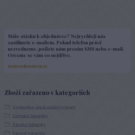
Máte otázku k objednávce? Nejrychleji nás
zastihnete e-mailem. Pokud telefon právě
nezvedneme, pošlete nám prosím SMS nebo e-mail.
Ozveme se vám co nejdříve.
Alebrije@alebrije.cz
Zboží zařazeno v kategoriích
Symbolika, víra & osobní význam
Dámské Náramky
Pánské Náramky
Párové Náramky