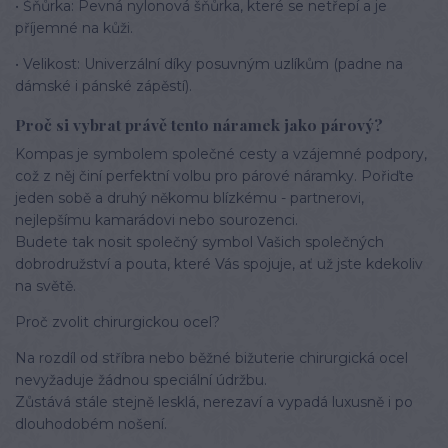
• Šňůrka: Pevná nylonová šňůrka, které se netřepí a je
příjemné na kůži.
• Velikost: Univerzální díky posuvným uzlíkům (padne na
dámské i pánské zápěstí).
Proč si vybrat právě tento náramek jako párový?
Kompas je symbolem společné cesty a vzájemné podpory,
což z něj činí perfektní volbu pro párové náramky. Pořiďte
jeden sobě a druhý někomu blízkému - partnerovi,
nejlepšímu kamarádovi nebo sourozenci.
Budete tak nosit společný symbol Vašich společných
dobrodružství a pouta, které Vás spojuje, ať už jste kdekoliv
na světě.
Proč zvolit chirurgickou ocel?
Na rozdíl od stříbra nebo běžné bižuterie chirurgická ocel
nevyžaduje žádnou speciální údržbu.
Zůstává stále stejně lesklá, nerezaví a vypadá luxusně i po
dlouhodobém nošení.