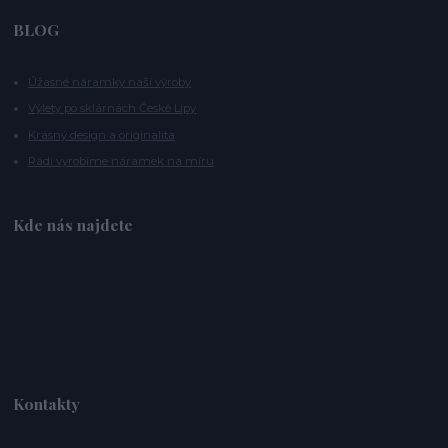
BLOG
Úžasné náramky naší výroby
Výlety po sklárnách České Lípy
Krásný design a originalita
Rádi vyrobíme náramek na míru
Kde nás najdete
Kontakty