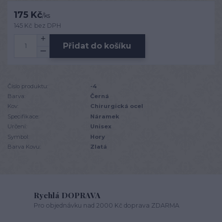
175 Kč
/
ks
145 Kč
bez DPH
Přidat do košíku
Číslo produktu:
-4
Barva:
Černá
Kov:
Chirurgická ocel
Specifikace:
Náramek
Určení:
Unisex
Symbol:
Hory
Barva Kovu:
Zlatá
Rychlá DOPRAVA
Pro objednávku nad 2000 Kč doprava ZDARMA