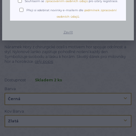
Souhlasím se
zpracováním osobních údajů
pro účely registrace.
Přeji si odebírat novinky e-mailem dle
podmínek zpracování
osobních údajů
.
Zavřít
Náramek Hory z chirurgické oceli s motivem hor spojuje odolnost a
styl. Nylonové lanko zajišťuje pohodlné nošení každý den.
Symbolizuje svobodu a lásku k horám. Skvělý dárek pro milovníky
hor a horolezce.
celý popis
Dostupnost
Skladem 2 ks
Barva
Kov Barva