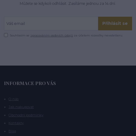
Můžete se kdykoli odhlásit. Zasíláme jednou za 14 dní.
Přihlásit se
Souhlasím se
zpracováním osobních údajů
za účelem rozesílky newsletteru.
INFORMACE PRO VÁS
O nás
Jak nakupovat
Obchodní podmínky
Kontakty
Blog