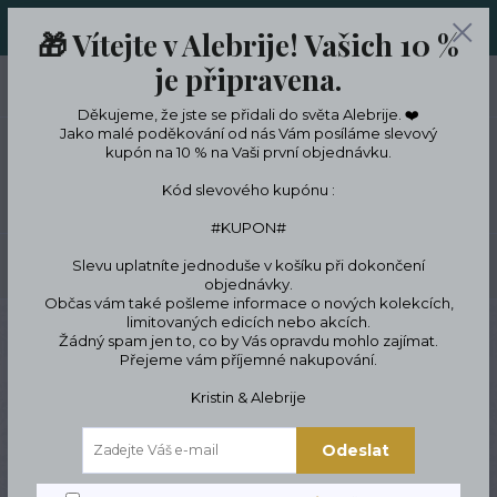
ORIGINÁLNÍ A JEDINEČNÉ ŠPERKY A DESINGOVÉ TRENKY V
🎁 Vítejte v Alebrije! Vašich 10 %
LIMITKÁCH
je připravena.
0
ks
CZK
0 Kč
Děkujeme, že jste se přidali do světa Alebrije. ❤️
Jako malé poděkování od nás Vám posíláme slevový
kupón na 10 % na Vaši první objednávku.
Menu
Kód slevového kupónu :
#KUPON#
Slevu uplatníte jednoduše v košíku při dokončení
Hledat
objednávky.
Občas vám také pošleme informace o nových kolekcích,
limitovaných edicích nebo akcích.
Úvod
ŠPERKY
Náramky
Symbolické náramky
Přírodní motivy
Žádný spam jen to, co by Vás opravdu mohlo zajímat.
Náramek hory
Přejeme vám příjemné nakupování.
Náramek hory
Kristin & Alebrije
Odeslat