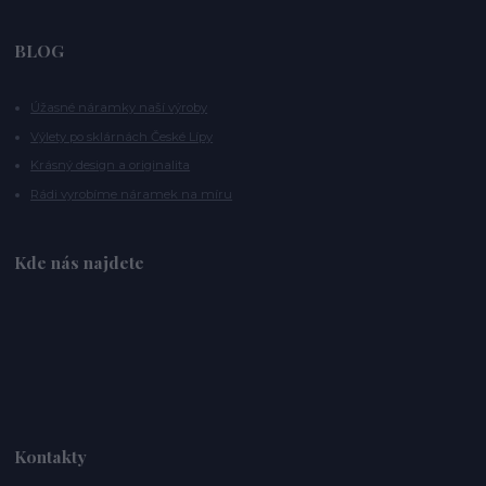
BLOG
Úžasné náramky naší výroby
Výlety po sklárnách České Lípy
Krásný design a originalita
Rádi vyrobíme náramek na míru
Kde nás najdete
Kontakty