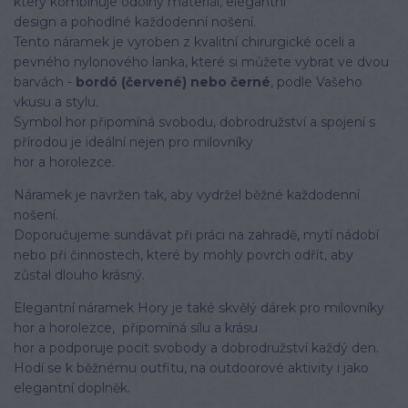
který kombinuje odolný materiál, elegantní
design a pohodlné každodenní nošení.
Tento náramek je vyroben z kvalitní chirurgické oceli a
pevného nylonového lanka, které si můžete vybrat ve dvou
barvách -
bordó (červené) nebo černé
, podle Vašeho
vkusu a stylu.
Symbol hor připomíná svobodu, dobrodružství a spojení s
přírodou je ideální nejen pro milovníky
hor a horolezce.
Náramek je navržen tak, aby vydržel běžné každodenní
nošení.
Doporučujeme sundávat při práci na zahradě, mytí nádobí
nebo při činnostech, které by mohly povrch odřít, aby
zůstal dlouho krásný.
Elegantní náramek Hory je také skvělý dárek pro milovníky
hor a horolezce, připomíná sílu a krásu
hor a podporuje pocit svobody a dobrodružství každý den.
Hodí se k běžnému outfitu, na outdoorové aktivity i jako
elegantní doplněk.