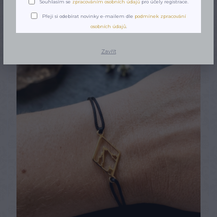
Souhlasím se
zpracováním osobních údajů
pro účely registrace.
Přeji si odebírat novinky e-mailem dle
podmínek zpracování
osobních údajů
.
Zavřít