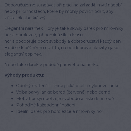
Doporučujeme sundávat při práci na zahradě, mytí nádobí
nebo při činnostech, které by mohly povrch odřít, aby
zůstal dlouho krásný.
Elegantní náramek Hory je také skvělý dárek pro milovníky
hor a horolezce, připomíná sílu a krásu
hor a podporuje pocit svobody a dobrodružství každý den.
Hodí se k běžnému outfitu, na outdoorové aktivity i jako
elegantní doplněk.
Nebo také dárek v podobě párového náramku.
Výhody produktu:
Odolný materiál - chirurgická ocel a nylonové lanko
Volba barvy lanka: bordó (červené) nebo černé
Motiv hor symbolizuje svobodu a lásku k přírodě
Pohodlné každodenní nošení
Ideální dárek pro horolezce a milovníky hor