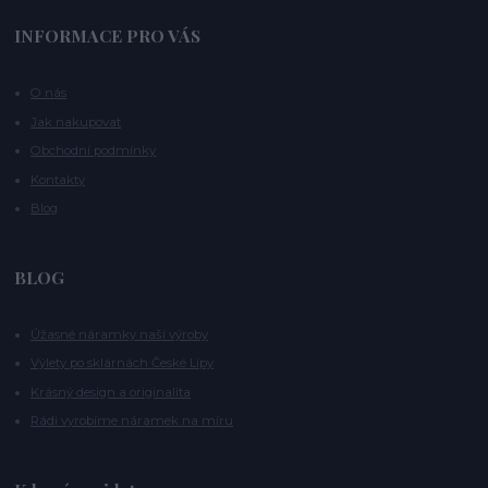
INFORMACE PRO VÁS
O nás
Jak nakupovat
Obchodní podmínky
Kontakty
Blog
BLOG
Úžasné náramky naší výroby
Výlety po sklárnách České Lípy
Krásný design a originalita
Rádi vyrobíme náramek na míru