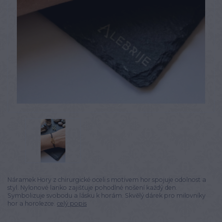
Náramek Hory z chirurgické oceli s motivem hor spojuje odolnost a
styl. Nylonové lanko zajišťuje pohodlné nošení každý den.
Symbolizuje svobodu a lásku k horám. Skvělý dárek pro milovníky
hor a horolezce.
celý popis