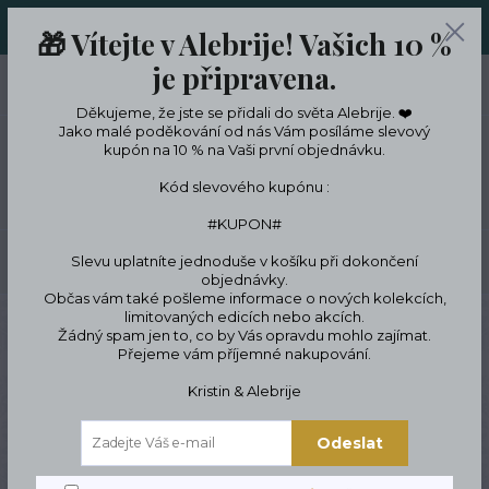
ORIGINÁLNÍ A JEDINEČNÉ ŠPERKY A DESINGOVÉ TRENKY V
🎁 Vítejte v Alebrije! Vašich 10 %
LIMITKÁCH
je připravena.
0
ks
CZK
0 Kč
Děkujeme, že jste se přidali do světa Alebrije. ❤️
Jako malé poděkování od nás Vám posíláme slevový
kupón na 10 % na Vaši první objednávku.
Menu
Kód slevového kupónu :
#KUPON#
Slevu uplatníte jednoduše v košíku při dokončení
Hledat
objednávky.
Občas vám také pošleme informace o nových kolekcích,
limitovaných edicích nebo akcích.
Úvod
ŠPERKY
Náramky
Symbolické náramky
Přírodní motivy
Žádný spam jen to, co by Vás opravdu mohlo zajímat.
Náramek hory
Přejeme vám příjemné nakupování.
Náramek hory
Kristin & Alebrije
Odeslat