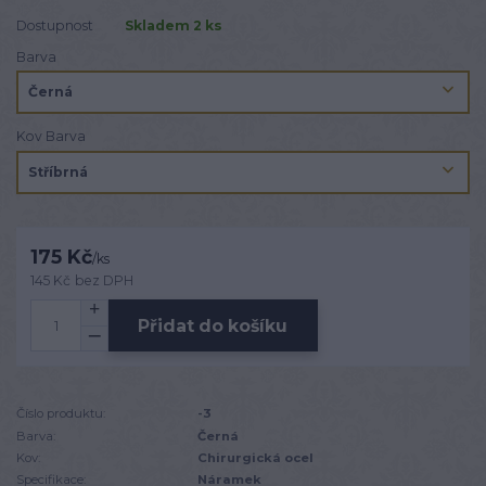
Dostupnost
Skladem 2 ks
Barva
Kov Barva
175 Kč
/
ks
145 Kč
bez DPH
Přidat do košíku
Číslo produktu:
-3
Barva:
Černá
Kov:
Chirurgická ocel
Specifikace:
Náramek