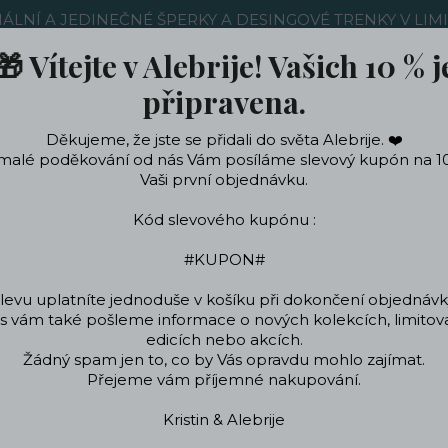
NÁLNÍ A JEDINEČNÉ ŠPERKY A DESINGOVÉ TRENKY V LIM
🎁 Vítejte v Alebrije! Vašich 10 % j
Nákup u nás
Kontakty
Ochrana soukromí
Blog
připravena.
Děkujeme, že jste se přidali do světa Alebrije. ❤️
Hledat
malé poděkování od nás Vám posíláme slevový kupón na 1
Vaši první objednávku.
Kód slevového kupónu :
ečení a doplňky
Podle témat a zájmů
Designo
#KUPON#
levu uplatníte jednoduše v košíku při dokončení objednávk
 vám také pošleme informace o nových kolekcích, limito
ŠPERKY
Náramky
Symbolické náramky
Přírodní motivy
Nárame
edicích nebo akcích.
Žádný spam jen to, co by Vás opravdu mohlo zajímat.
Náramek hory
Přejeme vám příjemné nakupování.
Kristin & Alebrije