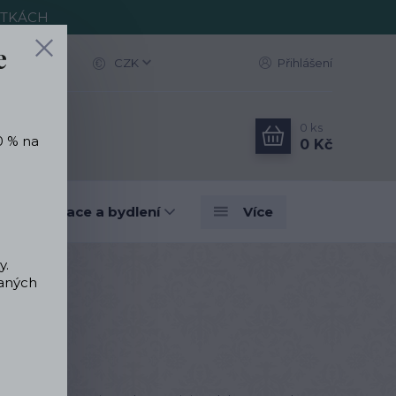
ITKÁCH
e
CZK
Přihlášení
0
ks
0 % na
0 Kč
vé dekorace a bydlení
Více
y.
vaných
k hory