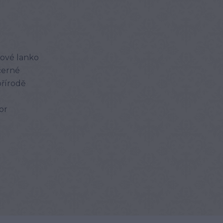
nové lanko
černé
přírodě
or