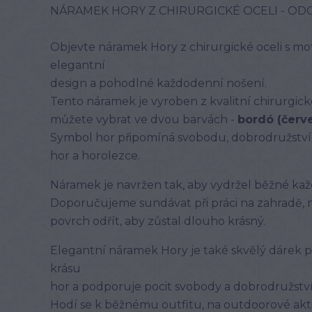
NÁRAMEK HORY Z CHIRURGICKÉ OCELI - OD
Objevte náramek Hory z chirurgické oceli s mo
elegantní
design a pohodlné každodenní nošení.
Tento náramek je vyroben z kvalitní chirurgick
můžete vybrat ve dvou barvách -
bordó (červ
Symbol hor připomíná svobodu, dobrodružství a
hor a horolezce.
Náramek je navržen tak, aby vydržel běžné ka
Doporučujeme sundávat při práci na zahradě, m
povrch odřít, aby zůstal dlouho krásný.
Elegantní náramek Hory je také skvělý dárek p
krásu
hor a podporuje pocit svobody a dobrodružstv
Hodí se k běžnému outfitu, na outdoorové aktiv