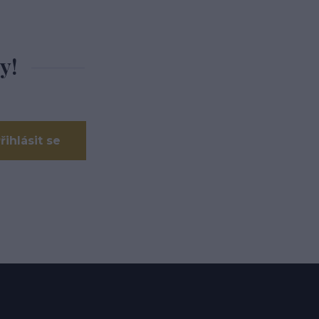
y!
řihlásit se