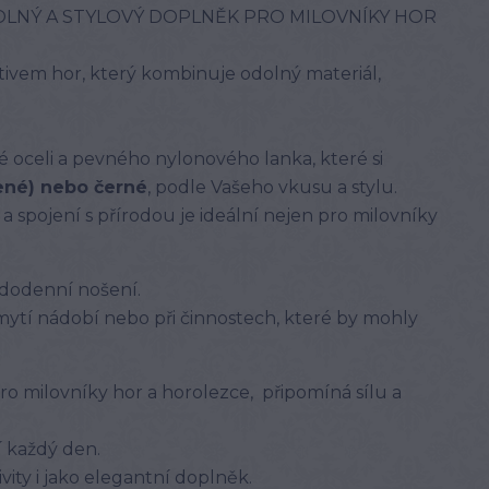
OLNÝ A STYLOVÝ DOPLNĚK PRO MILOVNÍKY HOR
tivem hor, který kombinuje odolný materiál,
é oceli a pevného nylonového lanka, které si
ené) nebo černé
, podle Vašeho vkusu a stylu.
 spojení s přírodou je ideální nejen pro milovníky
ždodenní nošení.
ytí nádobí nebo při činnostech, které by mohly
ro milovníky hor a horolezce, připomíná sílu a
í každý den.
ity i jako elegantní doplněk.