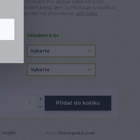
cké oceli s motivem hor spojuje odolnost a styl.
je pohodlné nošení každý den. Symbolizuje svobodu a
árek pro milovníky hor a horolezce.
celý popis
Skladem 4 ks
Přidat do košíku
-HORY-
Kov:
Chirurgická ocel