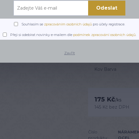
Náramek Hory z chirurgi
Nylonové lanko zajišťu
Odeslat
lásku k horám. Skvělý d
Souhlasím se
zpracováním osobních údajů
pro účely registrace.
Dostupnost
Přeji si odebírat novinky e-mailem dle
podmínek zpracování osobních údajů
.
Barva
Zavřít
Kov Barva
175 Kč
/
ks
145 Kč
bez DPH
Číslo
NÁRAMEK
produktu:
OCEL