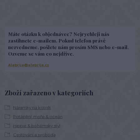
Máte otázku k objednávce? Nejrychleji nás
zastihnete e-mailem. Pokud telefon právě
nezvedneme, pošlete nám prosím SMS nebo e-mail.
Ozveme se vám co nejdříve.
Alebrije@alebrije.cz
Zboží zařazeno v kategoriích
Náramky na kotník
Potápění, moře & oceán
Hippie & bohémský styl
Cestování a svoboda