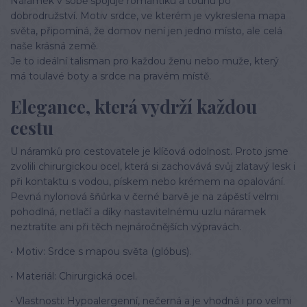
Náramek v sobě spojuje romantiku a touhu po
dobrodružství. Motiv srdce, ve kterém je vykreslena mapa
světa, připomíná, že domov není jen jedno místo, ale celá
naše krásná země.
Je to ideální talisman pro každou ženu nebo muže, který
má toulavé boty a srdce na pravém místě.
Elegance, která vydrží každou
cestu
U náramků pro cestovatele je klíčová odolnost. Proto jsme
zvolili chirurgickou ocel, která si zachovává svůj zlatavý lesk i
při kontaktu s vodou, pískem nebo krémem na opalování.
Pevná nylonová šňůrka v černé barvě je na zápěstí velmi
pohodlná, netlačí a díky nastavitelnému uzlu náramek
neztratíte ani při těch nejnáročnějších výpravách.
• Motiv: Srdce s mapou světa (glóbus).
• Materiál: Chirurgická ocel.
• Vlastnosti: Hypoalergenní, nečerná a je vhodná i pro velmi