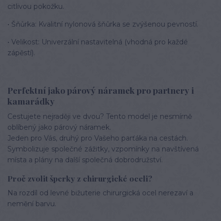
citlivou pokožku.
• Šňůrka: Kvalitní nylonová šňůrka se zvýšenou pevností.
• Velikost: Univerzální nastavitelná (vhodná pro každé
zápěstí).
Perfektní jako párový náramek pro partnery i
kamarádky
Cestujete nejraději ve dvou? Tento model je nesmírně
oblíbený jako párový náramek.
Jeden pro Vás, druhý pro Vašeho parťáka na cestách.
Symbolizuje společné zážitky, vzpomínky na navštívená
místa a plány na další společná dobrodružství.
Proč zvolit šperky z chirurgické oceli?
Na rozdíl od levné bižuterie chirurgická ocel nerezaví a
nemění barvu.