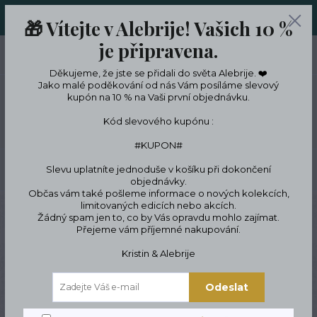
ORIGINÁLNÍ A JEDINEČNÉ ŠPERKY A DESINGOVÉ TRENKY V
🎁 Vítejte v Alebrije! Vašich 10 %
LIMITKÁCH
je připravena.
0
ks
CZK
0 Kč
Děkujeme, že jste se přidali do světa Alebrije. ❤️
Jako malé poděkování od nás Vám posíláme slevový
kupón na 10 % na Vaši první objednávku.
Menu
Kód slevového kupónu :
#KUPON#
Slevu uplatníte jednoduše v košíku při dokončení
Hledat
objednávky.
Občas vám také pošleme informace o nových kolekcích,
limitovaných edicích nebo akcích.
Úvod
Podle témat a zájmů
Zájmy a koníčky
Cestování a svoboda
Žádný spam jen to, co by Vás opravdu mohlo zajímat.
Náramek globus v srdci
Přejeme vám příjemné nakupování.
Náramek globus v srdci
Kristin & Alebrije
Odeslat