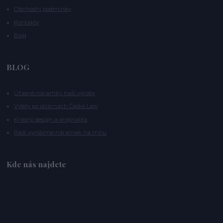
Obchodní podmínky
Kontakty
Blog
BLOG
Úžasné náramky naší výroby
Výlety po sklárnách České Lípy
Krásný design a originalita
Rádi vyrobíme náramek na míru
Kde nás najdete