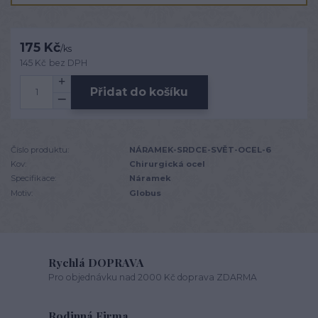
175 Kč
/
ks
145 Kč
bez DPH
Přidat do košíku
Číslo produktu:
NÁRAMEK-SRDCE-SVĚT-OCEL-6
Kov:
Chirurgická ocel
Specifikace:
Náramek
Motiv:
Globus
Rychlá DOPRAVA
Pro objednávku nad 2000 Kč doprava ZDARMA
Rodinná Firma