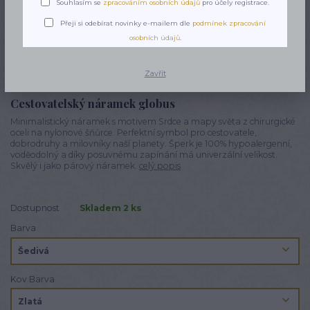
Souhlasím se
zpracováním osobních údajů
pro účely registrace.
Přeji si odebírat novinky e-mailem dle
podmínek zpracování
osobních údajů
.
Zavřít
Cestovatelský náramek globus
Minimalistický náramek s motivem Srdce a mapy světa z chirurgické
oceli na nylonové šňůrce. Perfektní symbol pro cestovatele,
dobrodruhy a milovníky naší planety. Šperk je 100% hypoalergenní,
voděodolný a díky posuvnému zapínání má univerzální velikost.
Skvělý i jako párový náramek.
celý popis
Dostupnost
Skladem 2 ks
Barva
Kov Barva