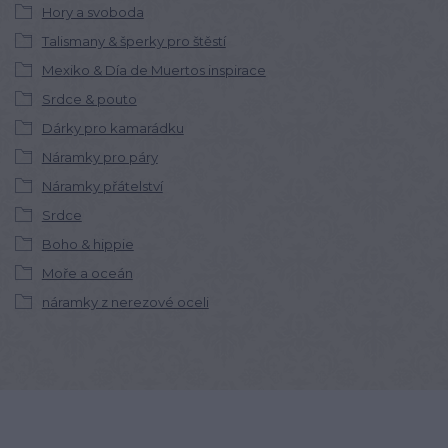
Hory a svoboda
Talismany & šperky pro štěstí
Mexiko & Día de Muertos inspirace
Srdce & pouto
Dárky pro kamarádku
Náramky pro páry
Náramky přátelství
Srdce
Boho & hippie
Moře a oceán
náramky z nerezové oceli