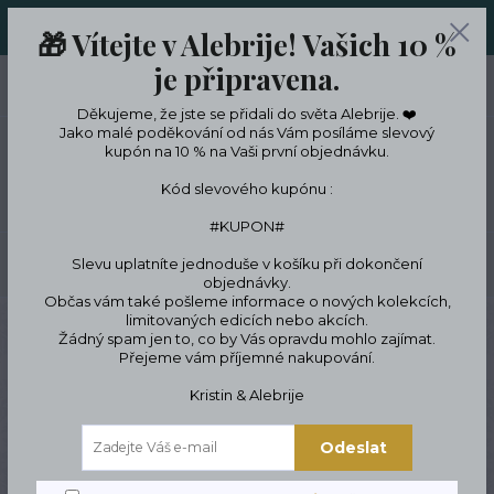
ORIGINÁLNÍ A JEDINEČNÉ ŠPERKY A DESINGOVÉ TRENKY V
🎁 Vítejte v Alebrije! Vašich 10 %
LIMITKÁCH
je připravena.
0
ks
CZK
0 Kč
Děkujeme, že jste se přidali do světa Alebrije. ❤️
Jako malé poděkování od nás Vám posíláme slevový
kupón na 10 % na Vaši první objednávku.
Menu
Kód slevového kupónu :
#KUPON#
Slevu uplatníte jednoduše v košíku při dokončení
Hledat
objednávky.
Občas vám také pošleme informace o nových kolekcích,
limitovaných edicích nebo akcích.
Úvod
ŠPERKY
Náramky
Symbolické náramky
Přírodní motivy
Žádný spam jen to, co by Vás opravdu mohlo zajímat.
Náramek Ananas Barevný
Přejeme vám příjemné nakupování.
Náramek Ananas Barevný
Kristin & Alebrije
Odeslat
Novinka