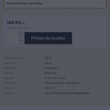
145 Kč
/
ks
120 Kč
bez DPH
Přidat do košíku
Číslo produktu:
33-3
Materiál:
Sklo
Výrobce:
Alebrije
Barva:
Růžová
Obvod:
S cca 16-17cm
Zapínání:
Náramek Na Gumičku
Délka:
15 cm
Vyrobeno:
Hand Made Česká Republika