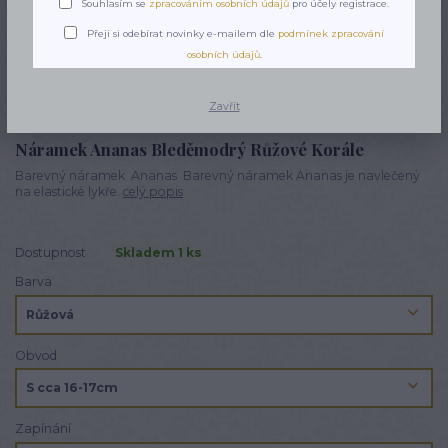
Souhlasím se
zpracováním osobních údajů
pro účely registrace.
Přeji si odebírat novinky e-mailem dle
podmínek zpracování
osobních údajů
.
Zavřít
Náramek Ananas Bleděmodrý Růžové Korále
Barevný náramek Ananas Barevný náramek Ananas je navlečený
na elastické lykře.
celý popis
Dostupnost
Skladem 1 ks
Barva
Obvod
Zapínání