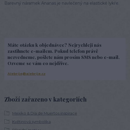
Barevný náramek Ananas je navlečený na elastické lykře.
Máte otázku k objednávce? Nejrychleji nás
zastihnete e-mailem. Pokud telefon právě
nezvedneme, pošlete nám prosím SMS nebo e-mail.
Ozveme se vám co nejdříve.
Alebrije@alebrije.cz
Zboží zařazeno v kategoriích
Mexiko & Día de Muertos inspirace
Květinová symbolika
Přírodní motivy