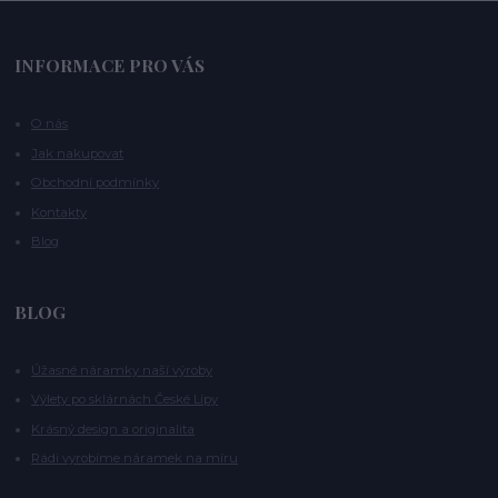
INFORMACE PRO VÁS
O nás
Jak nakupovat
Obchodní podmínky
Kontakty
Blog
BLOG
Úžasné náramky naší výroby
Výlety po sklárnách České Lípy
Krásný design a originalita
Rádi vyrobíme náramek na míru