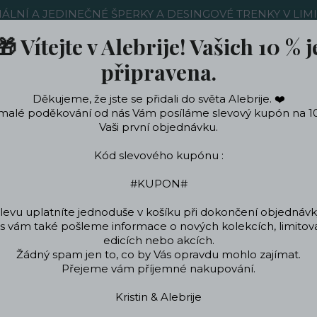
NÁLNÍ A JEDINEČNÉ ŠPERKY A DESINGOVÉ TRENKY V LIM
🎁 Vítejte v Alebrije! Vašich 10 % j
Nákup u nás
Kontakty
Ochrana soukromí
Blog
připravena.
Děkujeme, že jste se přidali do světa Alebrije. ❤️
Hledat
malé poděkování od nás Vám posíláme slevový kupón na 1
Vaši první objednávku.
Kód slevového kupónu :
ečení a doplňky
Podle témat a zájmů
Designo
#KUPON#
levu uplatníte jednoduše v košíku při dokončení objednávk
 vám také pošleme informace o nových kolekcích, limito
RKY
Náramky
Symbolické náramky
Přírodní motivy
Náramek Ana
edicích nebo akcích.
Žádný spam jen to, co by Vás opravdu mohlo zajímat.
Náramek Ananas Barevný
Přejeme vám příjemné nakupování.
Kristin & Alebrije
- 28 %