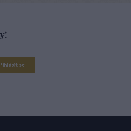
y!
řihlásit se