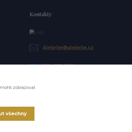
Kontakty
Alebrije@alebrije.cz
 mohli zobrazovat
ut všechny