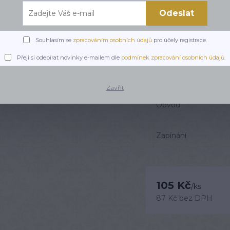
Barevný náramek Anan
145 Kč
elastické lykře.
celý pop
Odeslat
Souhlasím se
zpracováním osobních údajů
pro účely registrace.
Dostupnost
Přeji si odebírat novinky e-mailem dle
podmínek zpracování osobních údajů
.
Barva
Zavřít
Obvod
Zapínání
105 Kč
/
ks
87 Kč
bez DPH