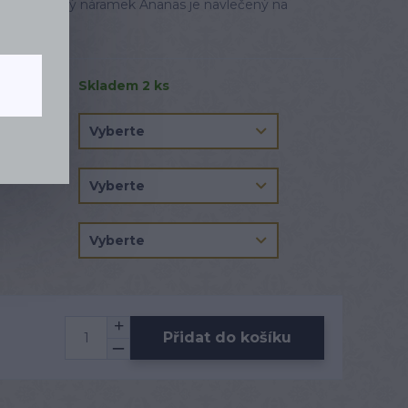
as Barevný náramek Ananas je navlečený na
is
Skladem 2 ks
Přidat do košíku