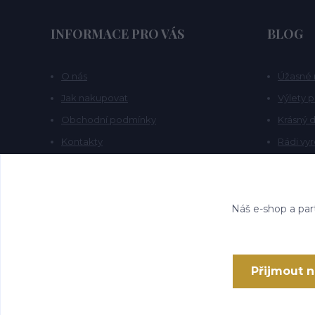
INFORMACE PRO VÁS
BLOG
O nás
Úžasné 
Jak nakupovat
Výlety 
Obchodní podmínky
Krásný d
Kontakty
Rádi vy
Blog
Náš e-shop a par
Přijmout 