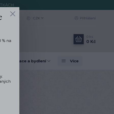
ITKÁCH
e
CZK
Přihlášení
0
ks
0 % na
0 Kč
vé dekorace a bydlení
Více
y.
vaných
nas Barevný