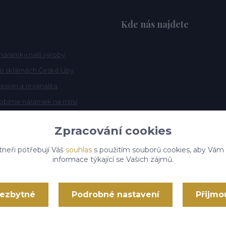
Kde nás najdete
náramky naší výroby
po sklárnách České Lípy
esign a originalita
robíme náramek na míru
Zpracování cookies
tneři potřebují Váš
souhlas
s použitím souborů cookies, aby Vám
informace týkající se Vašich zájmů.
nezbytné
Podrobné nastavení
Přijmo
Vytvořeno na
Eshop-rychle.cz