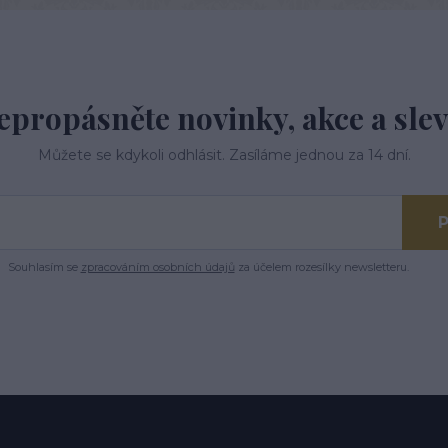
epropásněte novinky, akce a slev
Můžete se kdykoli odhlásit. Zasíláme jednou za 14 dní.
P
Souhlasím se
zpracováním osobních údajů
za účelem rozesílky newsletteru.