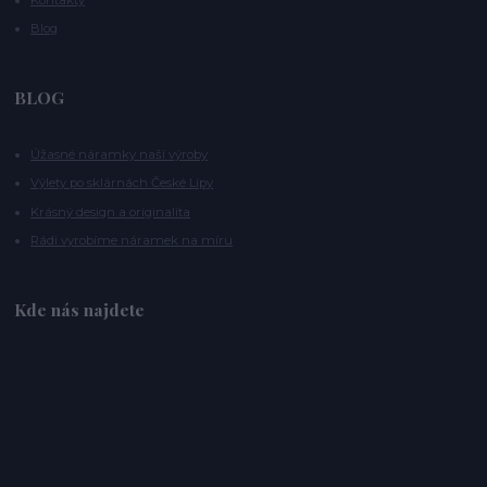
Blog
BLOG
Úžasné náramky naší výroby
Výlety po sklárnách České Lípy
Krásný design a originalita
Rádi vyrobíme náramek na míru
Kde nás najdete