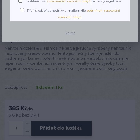
Souhlasím se
zpracováním osobních údajů
pro účely registrace.
Přeji si odebírat novinky e-mailem dle
podmínek zpracování
osobních údajů
.
Zavřít
Lapis Lazuli Náhrdelník s mořskou želvou Karetou
Náhrdelník želva🐢📿 Náhrdelník želva je ručně vyráběný náhrdelník
inspirovaný krásou oceánu. Tento jedinečný šperk je laděn do
nádherných barev moře. Tmavě modrá barva polodrahokamene
lapis lazuli v kombinaci s skleněnými korálky české výroby tvoří
elegantní celek. Dominantním prvkem je kareta z chi...
celý popis
Dostupnost
Skladem 1 ks
385 Kč
/
ks
318 Kč
bez DPH
Přidat do košíku