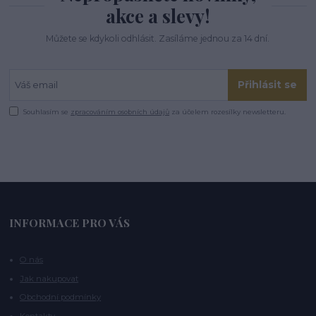
akce a slevy!
Můžete se kdykoli odhlásit. Zasíláme jednou za 14 dní.
Přihlásit se
Souhlasím se
zpracováním osobních údajů
za účelem rozesílky newsletteru.
INFORMACE PRO VÁS
O nás
Jak nakupovat
Obchodní podmínky
Kontakty