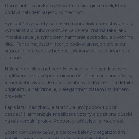
Dominantním prvkem je kareta z chirurgické oceli, který
dodává náhrdelníku jeho výmečnost.
Symbol želvy karety na našem náhrdelníku představuje sílu,
vytrvalost a dlouhověkost. Želva kareta, známá také jako
mořská želva, je symbolem harmonie s přírodou a životního
klidu. Tento majestátní tvor je obdivován nejen pro svou
krásu, ale i pro svou schopnost překonávat tisíce kilometrů
oceánů.
Náš náhrdelník s motivem želvy karety je nejen krásným
doplňkem, ale také připomínkou důležitosti ochrany přírody
a mořského života. Je ručně vyráběný, s důrazem na detail a
originalitu, a nabízíme jej v elegantním zlatém i stříbrném
provedení.
Lapis lazuli nás zbavuje strachu a umí podpořit pocit
bezpečí. Harmonizuje mezilidské vztahy a pozitivně působí
na náš verbální projev. Podporuje přátelství a moudrost.
Šperk
náhrdelník želva
je dárkově balený v organzovém
pytlíčku, připravený potěšit Vás nebo Vaše blízké.