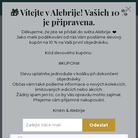
ORIGINÁLNÍ A JEDINEČNÉ ŠPERKY A DESINGOVÉ TRENKY V
🎁 Vítejte v Alebrije! Vašich 10 %
LIMITKÁCH
je připravena.
0
ks
CZK
0 Kč
Děkujeme, že jste se přidali do světa Alebrije. ❤️
Jako malé poděkování od nás Vám posíláme slevový
kupón na 10 % na Vaši první objednávku.
Menu
Kód slevového kupónu :
#KUPON#
Slevu uplatníte jednoduše v košíku při dokončení
Hledat
objednávky.
Občas vám také pošleme informace o nových kolekcích,
limitovaných edicích nebo akcích.
Úvod
ŠPERKY
Náhrdelníky
Náhrdelník želva
Žádný spam jen to, co by Vás opravdu mohlo zajímat.
Přejeme vám příjemné nakupování.
Náhrdelník želva
Kristin & Alebrije
Odeslat
Novinka