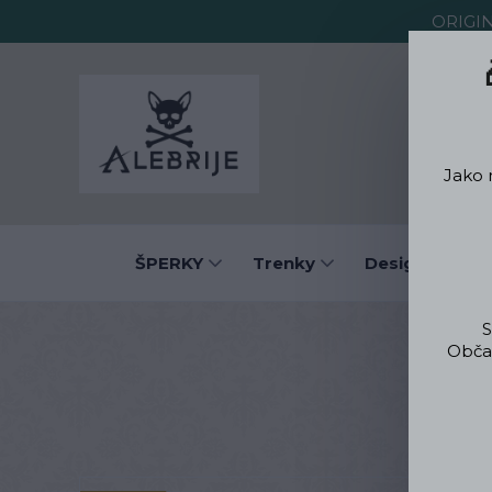
ORIGI
O Alebrije
Jako 
ŠPERKY
Trenky
Designové obl
S
Občas