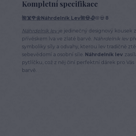
Kompletní specifikace
🌺☠️🌹🌼Náhrdelník Lev🌺💀🥀
🌸💀🍍
Náhrdelník lev
je jedinečný designový kousek z
přívěskem lva ve zlaté barvě.
Náhrdelník lev
př
symboliky síly a odvahy, kterou lev tradičně ztě
sebevědomí a osobní síle.
Náhrdelník lev
zasí
pytlíčku, což z něj činí perfektní dárek pro Vá
barvě.