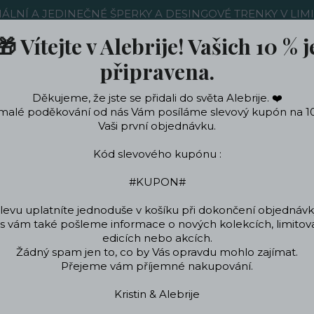
NÁLNÍ A JEDINEČNÉ ŠPERKY A DESINGOVÉ TRENKY V LIM
🎁 Vítejte v Alebrije! Vašich 10 % j
Nákup u nás
Kontakty
Ochrana soukromí
Blog
připravena.
Děkujeme, že jste se přidali do světa Alebrije. ❤️
Hledat
malé poděkování od nás Vám posíláme slevový kupón na 1
Vaši první objednávku.
Kód slevového kupónu :
ečení a doplňky
Podle témat a zájmů
Designo
#KUPON#
levu uplatníte jednoduše v košíku při dokončení objednávk
 vám také pošleme informace o nových kolekcích, limito
Úvod
ŠPERKY
Náhrdelníky
Náhrdelník lev
edicích nebo akcích.
Žádný spam jen to, co by Vás opravdu mohlo zajímat.
Náhrdelník lev
Přejeme vám příjemné nakupování.
Kristin & Alebrije
Náhrdelník - chiru