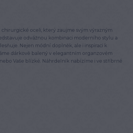
 chirurgické oceli, který zaujme svým výrazným
edstavuje odvážnou kombinaci moderního stylu a
lesňuje. Nejen módní doplněk, ale i inspiraci k
láme dárkově balený v elegantním organzovém
s nebo Vaše blízké. Náhrdelník nabízíme i ve stříbrné