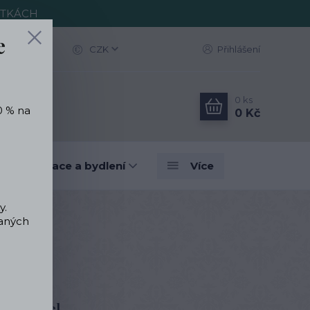
ITKÁCH
e
CZK
Přihlášení
0
ks
0 % na
0 Kč
vé dekorace a bydlení
Více
y.
vaných
rgická ocel