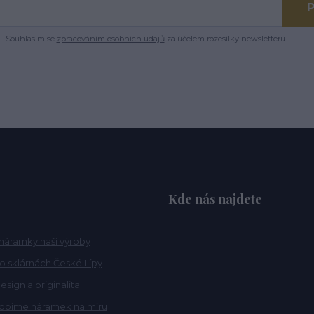
P
Souhlasím se
zpracováním osobních údajů
za účelem rozesílky newsletteru.
Kde nás najdete
náramky naší výroby
po sklárnách České Lípy
esign a originalita
robíme náramek na míru