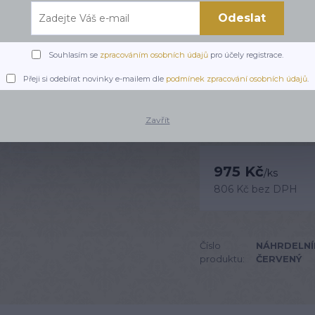
Odeslat
Výrazný originální nár
jehož středem je velký 
medově zbarvenými kor
Souhlasím se
zpracováním osobních údajů
pro účely registrace.
který přirozeně přitahu
Přeji si odebírat novinky e-mailem dle
podmínek zpracování osobních údajů
.
Dostupnost
Zavřít
975 Kč
/
ks
806 Kč
bez DPH
Číslo
NÁHRDELNÍ
produktu:
ČERVENÝ