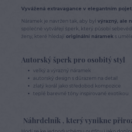
Vyvážená extravagance v elegantním pojet
Náramek je navržen tak, aby byl
výrazný, ale 
společně vytvářejí šperk, který působí sebevěd
ženy, které hledají
originální náramek
s uměl
Autorský šperk pro osobitý styl
velký a výrazný náramek
autorský design s důrazem na detail
zlatý korál jako středobod kompozice
teplé barevné tóny inspirované exotikou
Náhrdelník , který vynikne přiro
Hodí se ke jednoduchému outfitu i jako dopln