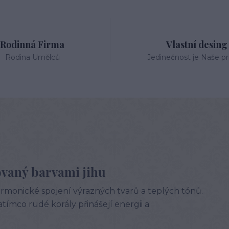
Rodinná Firma
Vlastní desing
Rodina Umělců
Jedinečnost je Naše pri
ovaný barvami jihu
armonické spojení výrazných tvarů a teplých tónů.
ímco rudé korály přinášejí energii a