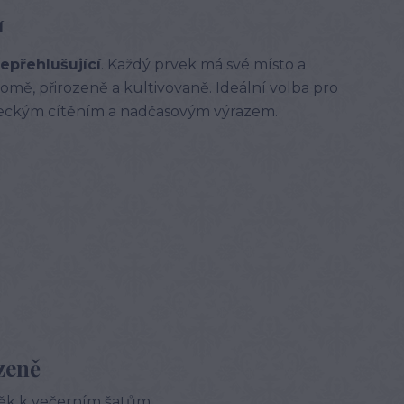
í
nepřehlušující
. Každý prvek má své místo a
omě, přirozeně a kultivovaně. Ideální volba pro
eckým cítěním a nadčasovým výrazem.
zeně
ěk k večerním šatům.