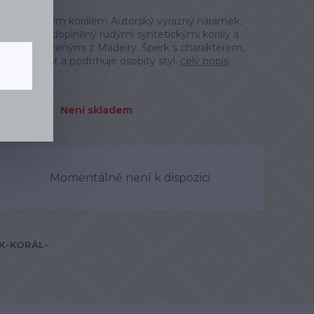
amek se zlatým korálem Autorský výrazný náramek,
zlatý korál, doplněný rudými syntetickými korály a
álky dovezenými z Madeiry. Šperk s charakterem,
je pozornost a podtrhuje osobitý styl.
celý popis
Není skladem
Momentálně není k dispozici
K-KORÁL-