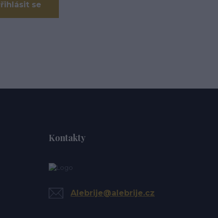
řihlásit se
Kontakty
Alebrije@alebrije.cz