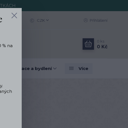
ITKÁCH
e
CZK
Přihlášení
0
ks
0 % na
0 Kč
vé dekorace a bydlení
Více
y.
vaných
vený