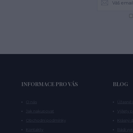
INFORMACE PRO VÁS
BLOG
O nás
Úžasné 
Jak nakupovat
Výlety 
Obchodní podmínky
Krásný d
Kontakty
Rádi vy