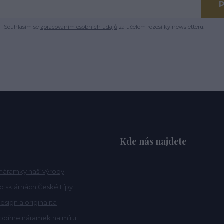
P
Souhlasím se
zpracováním osobních údajů
za účelem rozesílky newsletteru.
Kde nás najdete
náramky naší výroby
po sklárnách České Lípy
esign a originalita
robíme náramek na míru