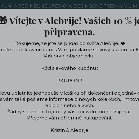
NÁLNÍ A JEDINEČNÉ ŠPERKY A DESINGOVÉ TRENKY V LIM
🎁 Vítejte v Alebrije! Vašich 10 % j
Nákup u nás
Kontakty
Ochrana soukromí
Blog
připravena.
Děkujeme, že jste se přidali do světa Alebrije. ❤️
Hledat
malé poděkování od nás Vám posíláme slevový kupón na 1
Vaši první objednávku.
Kód slevového kupónu :
ečení a doplňky
Podle témat a zájmů
Designo
#KUPON#
levu uplatníte jednoduše v košíku při dokončení objednávk
 vám také pošleme informace o nových kolekcích, limito
od
ŠPERKY
Náhrdelníky
Výrazné náhrdelníky
Náhrdelník korál čer
edicích nebo akcích.
Žádný spam jen to, co by Vás opravdu mohlo zajímat.
Náhrdelník korál červený
Přejeme vám příjemné nakupování.
Kristin & Alebrije
Náhredelník moře