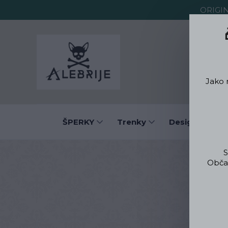
ORIGI
O Alebrije
Jako 
ŠPERKY
Trenky
Designové obl
S
Občas
Úv